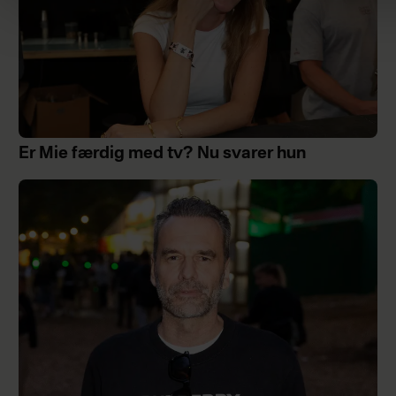
Er Mie færdig med tv? Nu svarer hun