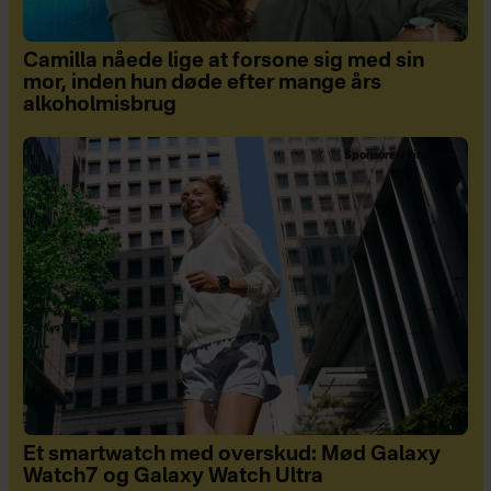
Camilla nåede lige at forsone sig med sin
mor, inden hun døde efter mange års
alkoholmisbrug
Sponsoreret indhold
Et smartwatch med overskud: Mød Galaxy
Watch7 og Galaxy Watch Ultra