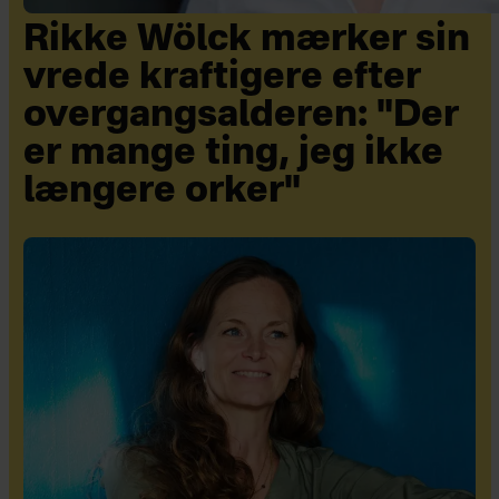
Rikke Wölck mærker sin
vrede kraftigere efter
overgangsalderen: "Der
er mange ting, jeg ikke
længere orker"