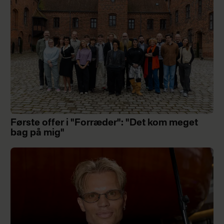
Første offer i "Forræder": "Det kom meget
bag på mig"