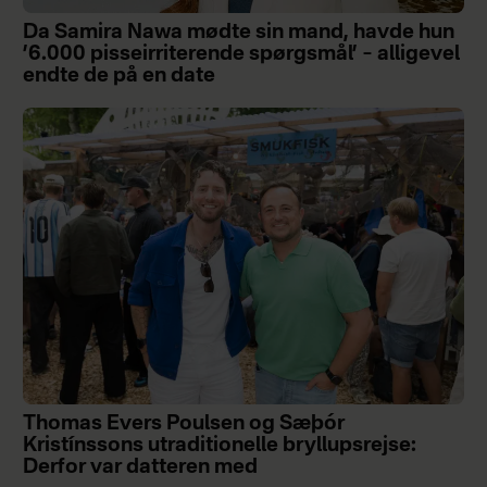
Da Samira Nawa mødte sin mand, havde hun
’6.000 pisseirriterende spørgsmål’ – alligevel
endte de på en date
Thomas Evers Poulsen og Sæþór
Kristínssons utraditionelle bryllupsrejse:
Derfor var datteren med