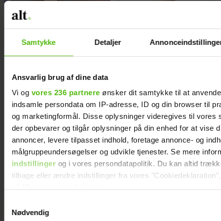
Samtykke
Detaljer
Annonceindstillinge
Ansvarlig brug af dine data
Vi og
vores 236 partnere
ønsker dit samtykke til at anvend
indsamle persondata om IP-adresse, ID og din browser til præ
og marketingformål. Disse oplysninger videregives til vores
der opbevarer og tilgår oplysninger på din enhed for at vise d
Guldknap-prisen 2026: Her
annoncer, levere tilpasset indhold, foretage annonce- og ind
målgruppeundersøgelser og udvikle tjenester. Se mere infor
kan du stemme på din
indstillinger
og i vores persondatapolitik. Du kan altid træk
favorit
tilbage eller ændre indstillinger fra vores "Cookiedeklaration",
på "Privacy trigger" ikonet.
Samtykkevalg
Dine valg anvendes på hele websitet.
Nødvendig