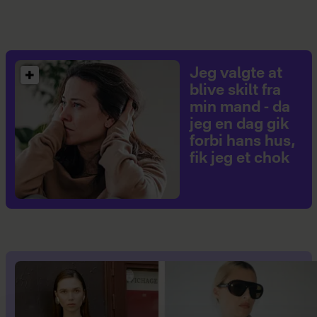
Jeg valgte at
blive skilt fra
min mand - da
jeg en dag gik
forbi hans hus,
fik jeg et chok