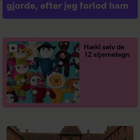
gjorde, efter jeg forlod ham
Hækl selv de
12 stjernetegn