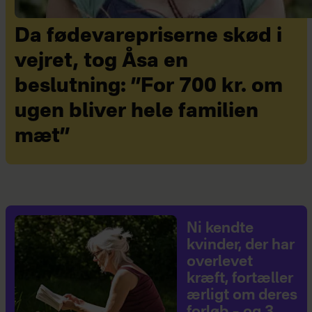
Da fødevarepriserne skød i
vejret, tog Åsa en
beslutning: ”For 700 kr. om
ugen bliver hele familien
mæt”
Ni kendte
kvinder, der har
overlevet
kræft, fortæller
ærligt om deres