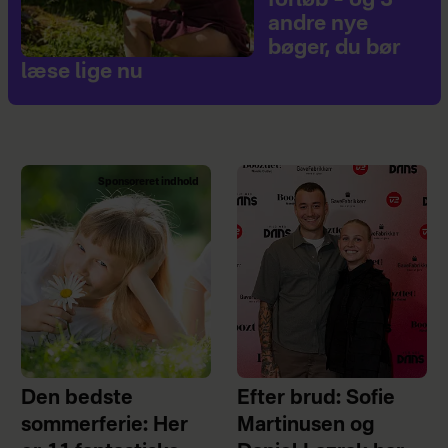
forløb – og 3
andre nye
bøger, du bør
læse lige nu
Sponsoreret indhold
Den bedste
Efter brud: Sofie
sommerferie: Her
Martinusen og