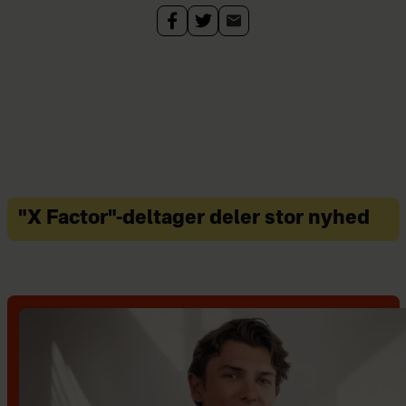
"X Factor"-deltager deler stor nyhed