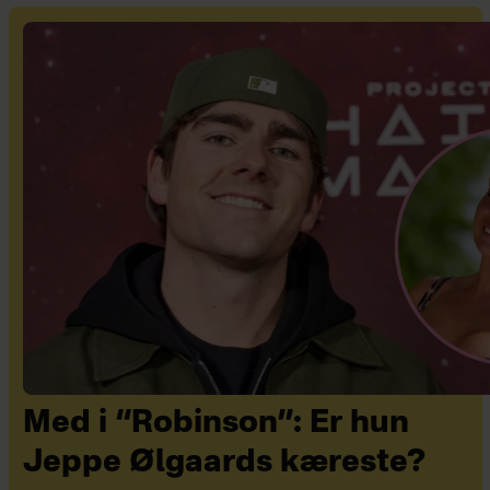
Med i “Robinson”: Er hun
Jeppe Ølgaards kæreste?