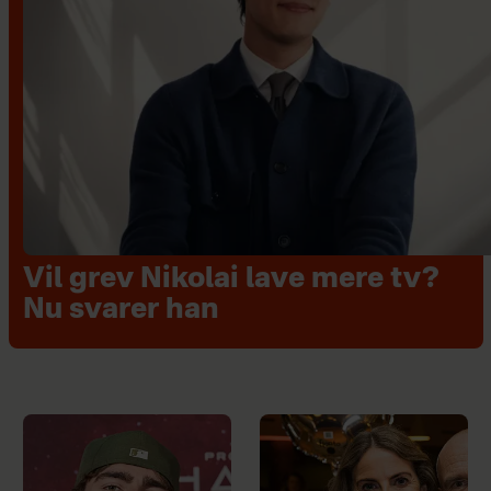
Vil grev Nikolai lave mere tv?
Nu svarer han