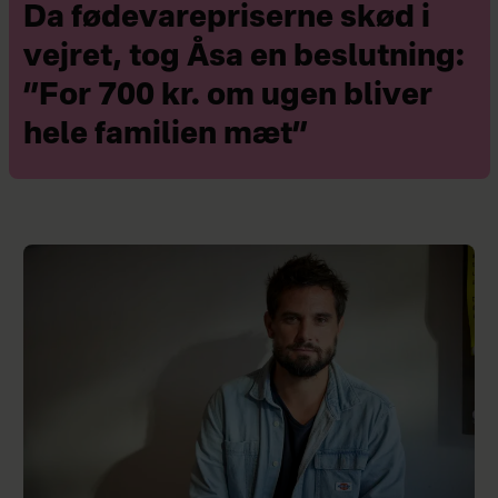
Da fødevarepriserne skød i
vejret, tog Åsa en beslutning:
”For 700 kr. om ugen bliver
hele familien mæt”