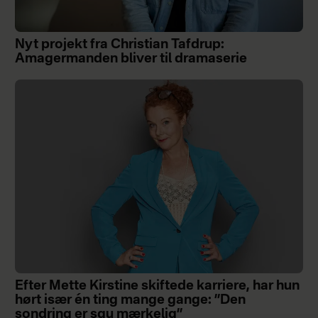
Nyt projekt fra Christian Tafdrup:
Amagermanden bliver til dramaserie
Efter Mette Kirstine skiftede karriere, har hun
hørt især én ting mange gange: ”Den
sondring er sgu mærkelig”