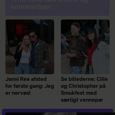
sommerbær
Janni Ree afsted
Se billederne: Cille
for første gang: Jeg
og Christopher på
er nervøs!
Smukfest med
særligt vennepar