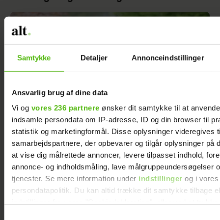
Samtykke
Detaljer
Annonceindstillinger
Ansvarlig brug af dine data
Vi og
vores 236 partnere
ønsker dit samtykke til at anvend
indsamle persondata om IP-adresse, ID og din browser til pr
statistik og marketingformål. Disse oplysninger videregives t
samarbejdspartnere, der opbevarer og tilgår oplysninger på d
Da Ada Folkmann blev skilt, følte hun sig
at vise dig målrettede annoncer, levere tilpasset indhold, for
ensom – men så ændrede et opslag på
annonce- og indholdsmåling, lave målgruppeundersøgelser o
Facebook hendes liv
tjenester. Se mere information under
indstillinger
og i vores
persondatapolitik. Du kan altid trække dit samtykke tilbage e
indstillinger fra vores "Cookiedeklaration", eller ved at trykk
trigger" ikonet.
Samtykkevalg