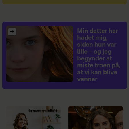
Min datter har
hadet mig,
siden hun var
lille – og jeg
begynder at
miste troen på,
at vi kan blive
venner
Sponsoreret indhold