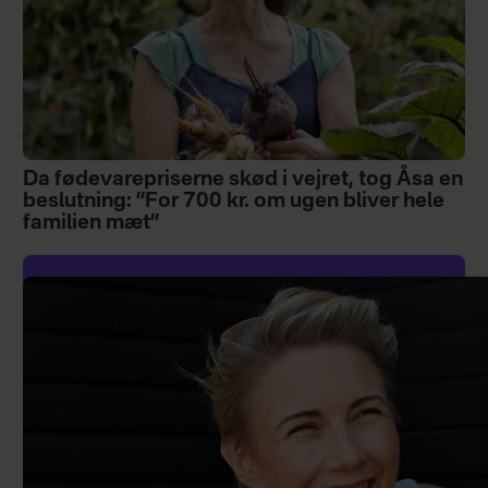
Da fødevarepriserne skød i vejret, tog Åsa en
beslutning: ”For 700 kr. om ugen bliver hele
familien mæt”