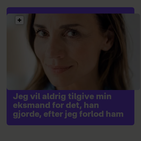
Jeg vil aldrig tilgive min
eksmand for det, han
gjorde, efter jeg forlod ham