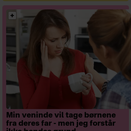
bestående af lækker
solbeskyttelse. Værdi: 386 kr.
Et gavekort til skomærket
Skechers. Værdi: 1.000 kr.
Fødselsdagsdug og
stofservietter fra danske
Langkilde & Søn. Dug,
140x200 cm. Stofservietter,
50x50 cm. Værdi: 1.900 kr.
Hot Air Styler Deluxe fra
Hâws. Værdi: 2.199 kr.
Min veninde vil tage børnene
Indeklimamåler fra daske
fra deres far - men jeg forstår
Birdie. Værdi: 1.449 kr.