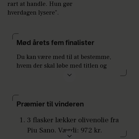
rart at handle. Hun gør
hverdagen lysere”.
Mød årets fem finalister
Du kan være med til at bestemme,
hvem der skal løbe med titlen og
præmier til en værdi af mere en
33.000 kr., når Hjemmet for 13. gang
kårer Danmarks sødeste kassedame
m/k. I alt 147 kasseassistenter er
Præmier til vinderen
blevet indstillet af jer læsere, ud af
dem har vi valgt fem.
3 flasker lækker olivenolie fra
Piu Sano. Værdi: 972 kr.
Hvem stemmer du på?