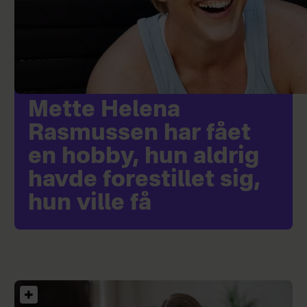
Mette Helena
Rasmussen har fået
en hobby, hun aldrig
havde forestillet sig,
hun ville få