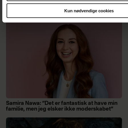
At råbe og banke i bordet var helt almindeligt
for Maria Jencel, men én sætning ændrede
Kun nødvendige cookies
det
Samira Nawa: ”Det er fantastisk at have min
familie, men jeg elsker ikke moderskabet”