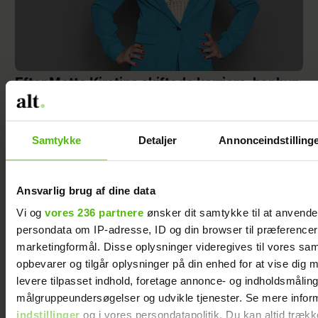
Efter Mette Kirstine skiftede karriere, har hun
hørt især én ting mange gange: ”Den
sondring er sgu mærkelig”
Samtykke
Detaljer
Annonceindstilling
Ansvarlig brug af dine data
Vi og
vores 236 partnere
ønsker dit samtykke til at anvend
persondata om IP-adresse, ID og din browser til præferencer, 
marketingformål. Disse oplysninger videregives til vores sa
opbevarer og tilgår oplysninger på din enhed for at vise dig 
levere tilpasset indhold, foretage annonce- og indholdsmåling
målgruppeundersøgelser og udvikle tjenester. Se mere infor
indstillinger
og i vores persondatapolitik. Du kan altid trækk