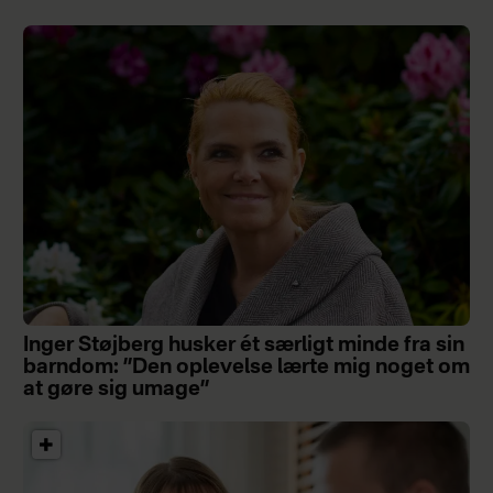
Inger Støjberg husker ét særligt minde fra sin
barndom: ”Den oplevelse lærte mig noget om
at gøre sig umage”