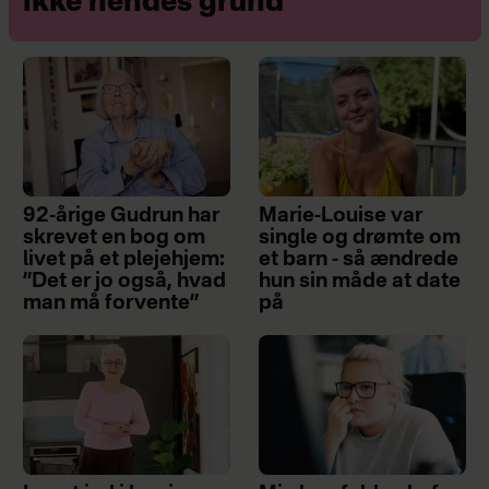
ikke hendes grund
2 x gavekort til Restaurant
Flammen, som svarer til
buffet for to personer. Værdi:
518 kr.
Parfumen P07 fra Ærlig med
92-årige Gudrun har
Marie-Louise var
noter af bergamot. Værdi: 775
skrevet en bog om
single og drømte om
kr.
livet på et plejehjem:
et barn - så ændrede
”Det er jo også, hvad
hun sin måde at date
man må forvente”
på
En Pure 600 Luftrenser fra
Electrolux. Værdi: 3.695 kr.
Lærke produkter fra
sæbeværkstedet. Værdi: ca.
1.600 kr.