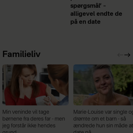
spørgsmål’ –
alligevel endte de
på en date
Familieliv
 veninde vil tage
Marie-Louise var single og
nene fra deres far - men
drømte om et barn - så
 forstår ikke hendes
ændrede hun sin måde at
und
date på