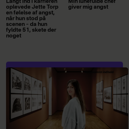
Langt ind i karrieren
Min lunefulde chef
oplevede Jette Torp
giver mig angst
Trøstepræmier
en følelse af angst,
når hun stod på
De fire finalister, som ikke vinder
scenen – da hun
prisen, får hver en gavecheck fra
fyldte 51, skete der
noget
Hjemmet på 2.000 kr. samt lækker
chokolade til en værdi af 250 kr.
Samlet værdi: 2.250 kr. pr. præmie.
Sponsoreret indhold