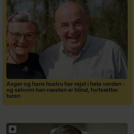
Asger og hans hustru har rejst i hele verden –
og selvom han næsten er blind, fortsætter
turen