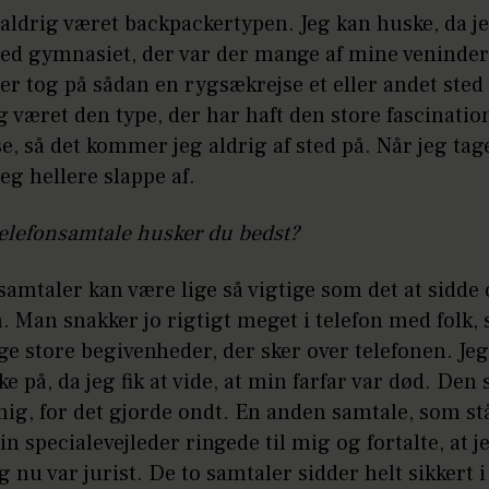
 aldrig været backpackertypen. Jeg kan huske, da j
ed gymnasiet, der var der mange af mine veninder
er tog på sådan en rygsækrejse et eller andet sted
g været den type, der har haft den store fascinatio
se, så det kommer jeg aldrig af sted på. Når jeg tag
 jeg hellere slappe af.
telefonsamtale husker du bedst?
samtaler kan være lige så vigtige som det at sidde 
 Man snakker jo rigtigt meget i telefon med folk, 
ge store begivenheder, der sker over telefonen. J
nke på, da jeg fik at vide, at min farfar var død. Den
mig, for det gjorde ondt. En anden samtale, som stå
in specialevejleder ringede til mig og fortalte, at j
g nu var jurist. De to samtaler sidder helt sikkert 