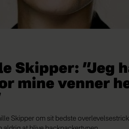
le Skipper: ”Jeg h
or mine venner h
”
ille Skipper om sit bedste overlevelsestrick, 
 aldrig at blive backpackertypen.