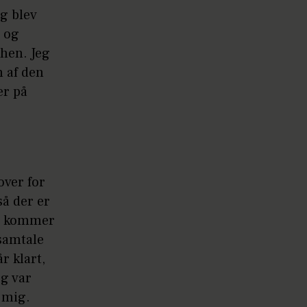
eg blev
 og
 hen. Jeg
n af den
er på
over for
så der er
eg kommer
 samtale
r klart,
eg var
i mig.