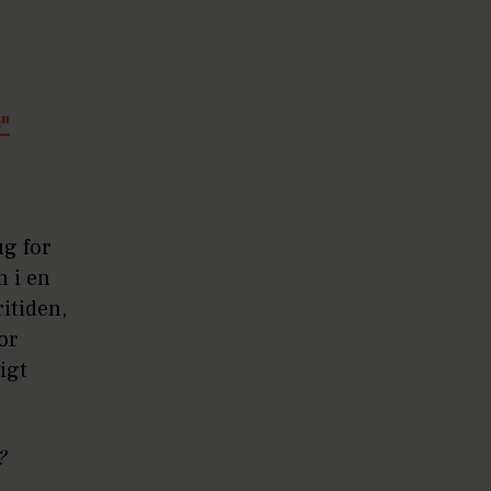
"
ug for
 i en
itiden,
bor
igt
?