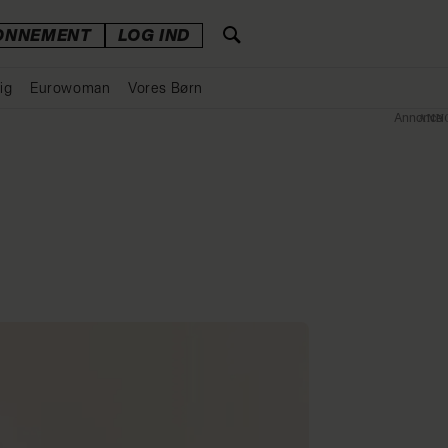
ONNEMENT
LOG IND
ig
Eurowoman
Vores Børn
Annonce