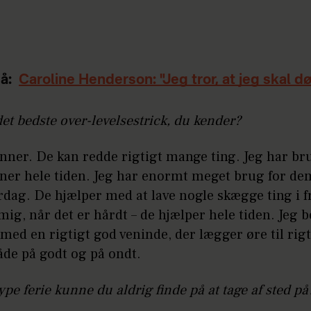
å:
Caroline Henderson: "Jeg tror, at jeg skal dø
et bedste over-levelsestrick, du kender?
nner. De kan redde rigtigt mange ting. Jeg har br
ner hele tiden. Jeg har enormt meget brug for dem
rdag. De hjælper med at lave nogle skægge ting i fr
l mig, når det er hårdt – de hjælper hele tiden. Jeg 
d en rigtigt god veninde, der lægger øre til rigt
åde på godt og på ondt.
ype ferie kunne du aldrig finde på at tage af sted på