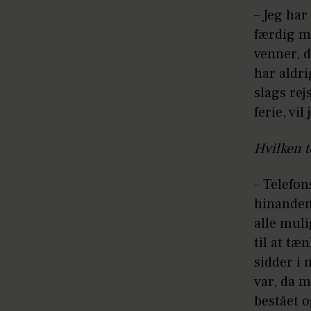
– Jeg har
færdig m
venner, d
har aldri
slags rej
ferie, vil
Hvilken 
– Telefon
hinanden.
alle muli
til at tæ
sidder i 
var, da m
bestået o