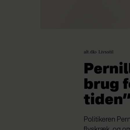
alt.dk
Livsstil
Pernil
brug f
tiden
Politikeren Pern
flyskræk, og om