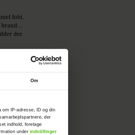
onel fobi,
 brand...
idder der
 finde
Om
 et lille
ing kan
ceser
ejde er
a om IP-adresse, ID og din
s samarbejdspartnere, der
set indhold, foretage
ormation under
indstillinger