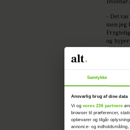
Hvornår h
– Det var
men jeg b
Frygtelig
og hyperv
Hvad er d
– Jeg har
Samtykke
små succe
komma i 
også være
Ansvarlig brug af dine data
som "arbe
Vi og
vores 236 partnere
øns
min hobby
browser til præferencer, stat
opbevarer og tilgår oplysning
Hvad er d
annonce- og indholdsmåling,