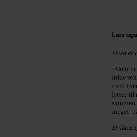
Læs ogs
Hvad er d
– Gode ve
mine ven
travl hve
lytter ti
sammen me
meget, b
Hvilken t