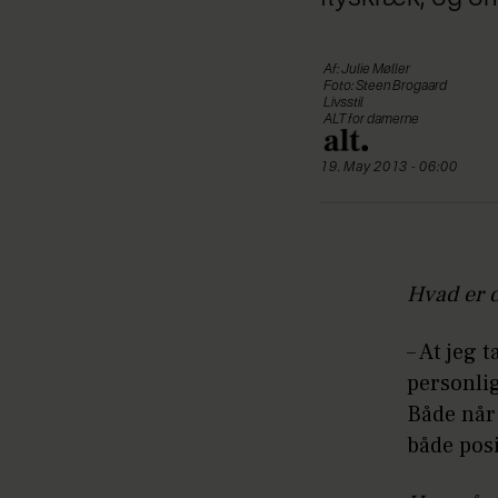
Af: Julie Møller
Foto: Steen Brogaard
Livsstil
ALT for damerne
19. May 2013 - 06:00
Hvad er 
– At jeg 
personlig
Både når 
både posi