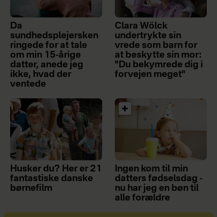
Da
Clara Wölck
sundhedsplejersken
undertrykte sin
ringede for at tale
vrede som barn for
om min 15-årige
at beskytte sin mor:
datter, anede jeg
"Du bekymrede dig i
ikke, hvad der
forvejen meget"
ventede
Husker du? Her er 21
Ingen kom til min
fantastiske danske
datters fødselsdag -
børnefilm
nu har jeg en bøn til
alle forældre