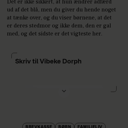
Det er ikke sikkert, at hun ændrer adfærd
ud af det blå, men du giver du hende noget
at tænke over, og du viser børnene, at det
er deres stedmor og ikke dem, den er gal
med, og det sidste er det vigteste her.
Skriv til Vibeke Dorph
Har du brug for én at vende dine
tanker med? Så skriv til Vibeke Dorph
og få råd om parforholdsproblemer,
BREVKASSE
BØRN
FAMILIELIV