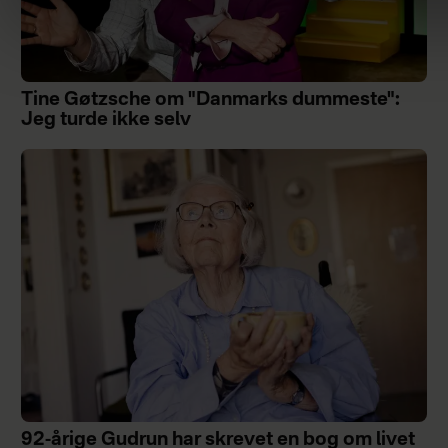
Tine Gøtzsche om "Danmarks dummeste":
Jeg turde ikke selv
92-årige Gudrun har skrevet en bog om livet