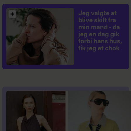
Jeg valgte at
blive skilt fra
min mand - da
jeg en dag gik
forbi hans hus,
fik jeg et chok