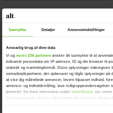
Hækl selv de
12 stjernetegn
Samtykke
Detaljer
Annonceindstillinger
Ansvarlig brug af dine data
Vi og
vores 236 partnere
ønsker dit samtykke til at anvend
indsamle persondata om IP-adresse, ID og din browser til pr
statistik og marketingformål. Disse oplysninger videregives t
samarbejdspartnere, der opbevarer og tilgår oplysninger på d
at vise dig målrettede annoncer, levere tilpasset indhold, for
annonce- og indholdsmåling, lave målgruppeundersøgelser o
tjenester. Se mere information under
indstillinger
og i vores
persondatapolitik. Du kan altid trække dit samtykke tilbage e
indstillinger fra vores "Cookiedeklaration", eller ved at trykk
trigger" ikonet.
Samtykkevalg