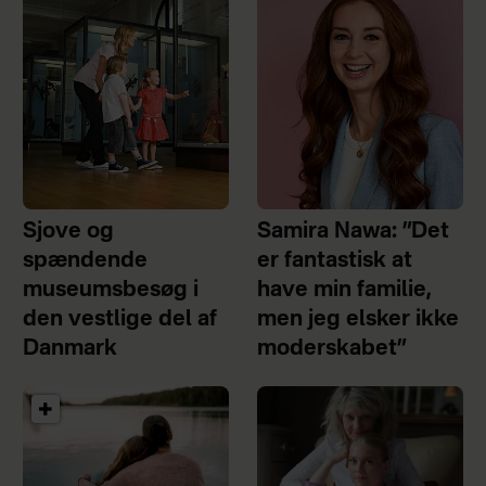
Sjove og
Samira Nawa: ”Det
spændende
er fantastisk at
museumsbesøg i
have min familie,
den vestlige del af
men jeg elsker ikke
Danmark
moderskabet”