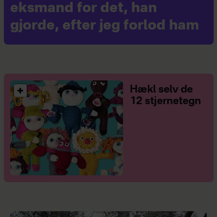
eksmand for det, han
gjorde, efter jeg forlod ham
Hækl selv de
12 stjernetegn