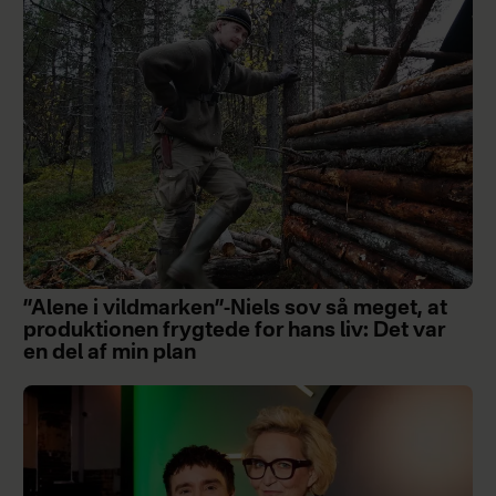
”Alene i vildmarken”-Niels sov så meget, at
produktionen frygtede for hans liv: Det var
en del af min plan