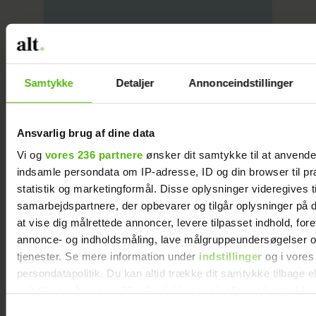
Huskeliste: Det skal du købe
inden baby kommer
Samtykke
Detaljer
Annonceindstillinger
Ansvarlig brug af dine data
Vi og
vores 236 partnere
ønsker dit samtykke til at anvend
Verdens nemmeste trick til en
indsamle persondata om IP-adresse, ID og din browser til pr
bedre fødsel
statistik og marketingformål. Disse oplysninger videregives t
samarbejdspartnere, der opbevarer og tilgår oplysninger på d
at vise dig målrettede annoncer, levere tilpasset indhold, for
annonce- og indholdsmåling, lave målgruppeundersøgelser o
tjenester. Se mere information under
indstillinger
og i vores
persondatapolitik. Du kan altid trække dit samtykke tilbage e
Do’s and dont’s før, under og
efter din graviditet
indstillinger fra vores "Cookiedeklaration", eller ved at trykk
trigger" ikonet.
Samtykkevalg