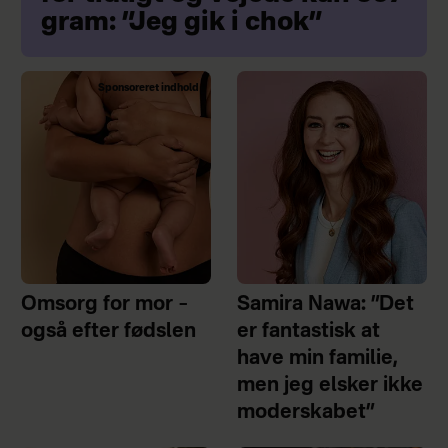
gram: ”Jeg gik i chok”
Sponsoreret indhold
Omsorg for mor –
Samira Nawa: ”Det
også efter fødslen
er fantastisk at
have min familie,
men jeg elsker ikke
moderskabet”