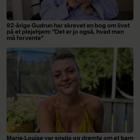
92-årige Gudrun har skrevet en bog om livet
på et plejehjem: ”Det er jo også, hvad man
må forvente”
Marie-Louise var single og drømte om et barn