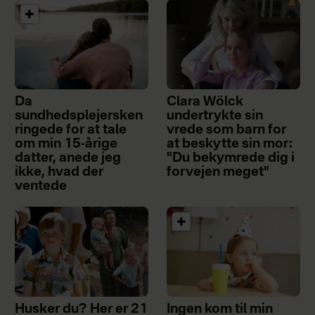
Da
Clara Wölck
sundhedsplejersken
undertrykte sin
ringede for at tale
vrede som barn for
om min 15-årige
at beskytte sin mor:
datter, anede jeg
"Du bekymrede dig i
ikke, hvad der
forvejen meget"
ventede
Husker du? Her er 21
Ingen kom til min