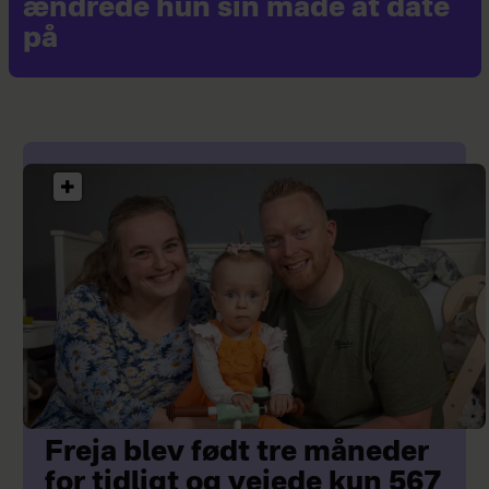
ændrede hun sin måde at date
på
Freja blev født tre måneder
for tidligt og vejede kun 567