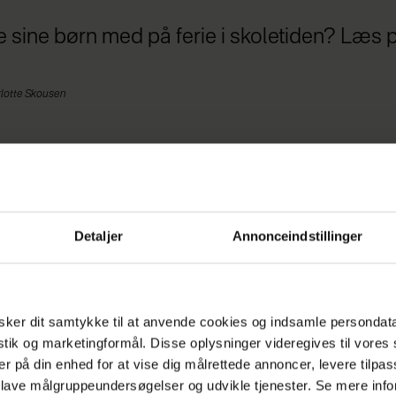
ge sine børn med på ferie i skoletiden? Læs 
rlotte Skousen
Detaljer
Annonceindstillinger
 Ferie midt i skoletiden?
familie med to børn, som går i 2. og 6. klasse. Vi h
ker dit samtykke til at anvende cookies og indsamle persondat
d til dyre ferier, men har dog mulighed for at tage t
istik og marketingformål. Disse oplysninger videregives til vore
en gang årligt cirka. Dog kun, hvis vi ikke rejser i
er på din enhed for at vise dig målrettede annoncer, levere tilpas
erne som alle andre, hvor det er meget dyrere.
 lave målgruppeundersøgelser og udvikle tjenester. Se mere inf