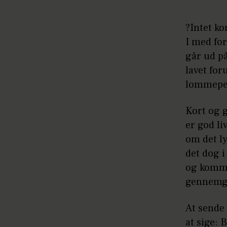
?Intet k
I med for
går ud på
lavet fo
lommepen
Kort og g
er god li
om det ly
det dog i
og komme
gennemg
At sende 
at sige: 