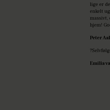
lige er 
enkelt ug
massivt,
hjem! Go
Peter Aa
?Selvfølg
Emilia v