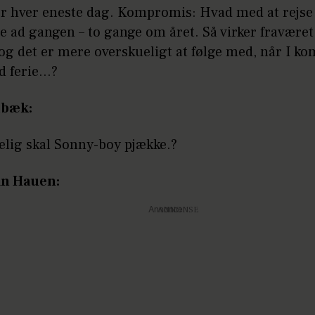
der hver eneste dag. Kompromis: Hvad med at rejse
e ad gangen – to gange om året. Så virker fraværet
 og det er mere overskueligt at følge med, når I k
d ferie…?
lbæk:
elig skal Sonny-boy pjække.?
an Hauen:
Annonce