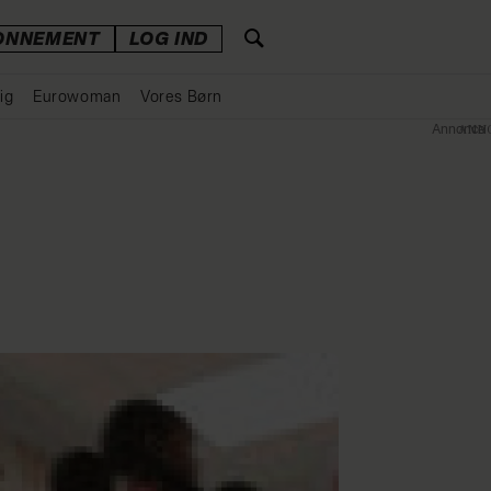
ONNEMENT
LOG IND
ig
Eurowoman
Vores Børn
Annonce