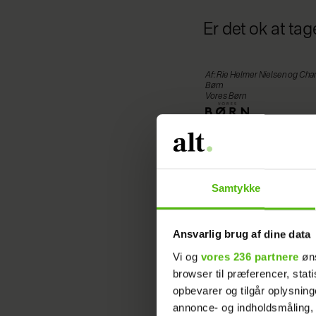
Er det ok at ta
Af: Rie Helmer Nielsen og Cha
Børn
Vores Børn
1. Dec 2008 - 01:00
Samtykke
Dilemma:
Ansvarlig brug af dine data
Vi er en 
Vi og
vores 236 partnere
øns
rigtig rå
browser til præferencer, stat
udlandet 
opbevarer og tilgår oplysning
skoleferi
annonce- og indholdsmåling,