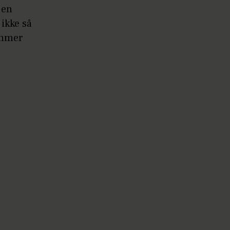
 en
 ikke så
ommer