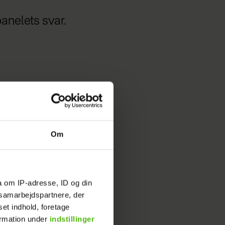
panelets svar.
Om
ar ikke
a om IP-adresse, ID og din
il
s samarbejdspartnere, der
set indhold, foretage
ormation under
indstillinger