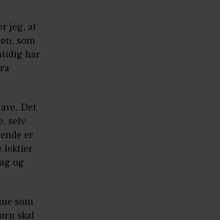
 jeg, at
 søn, som
mtidig har
tra
have. Det
, selv
 ende er
 lektier
dag og
amme som
ørn skal