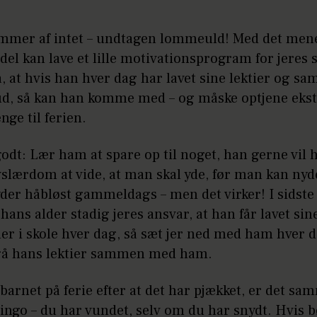
ommer af intet – undtagen lommeuld! Med det mener
del kan lave et lille motivationsprogram for jeres
, at hvis han hver dag har lavet sine lektier og sa
rud, så kan han komme med – og måske optjene eks
ge til ferien.
odt: Lær ham at spare op til noget, han gerne vil 
vslærdom at vide, at man skal yde, før man kan nyde
der håbløst gammeldags – men det virker! I sidste
 hans alder stadig jeres ansvar, at han får lavet sine
r i skole hver dag, så sæt jer ned med ham hver 
å hans lektier sammen med ham.
barnet på ferie efter at det har pjækket, er det s
Bingo – du har vundet, selv om du har snydt. Hvis b