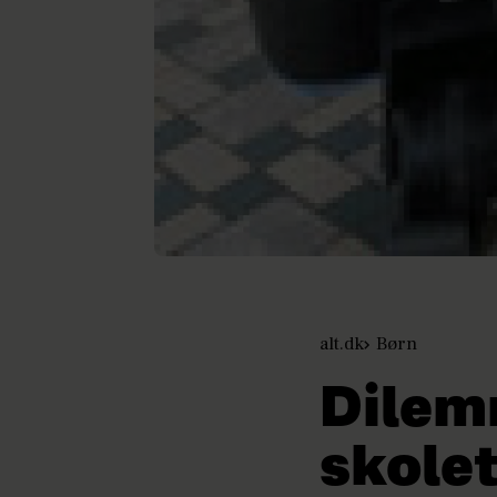
alt.dk
Børn
Dilemm
skole