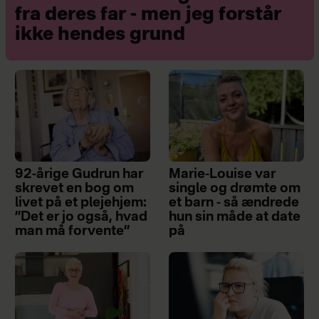
fra deres far - men jeg forstår
ikke hendes grund
92-årige Gudrun har
Marie-Louise var
skrevet en bog om
single og drømte om
livet på et plejehjem:
et barn - så ændrede
”Det er jo også, hvad
hun sin måde at date
man må forvente”
på