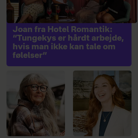
Joan fra Hotel Romantik:
“Tungekys er hårdt arbejde,
hvis man ikke kan tale om
følelser”