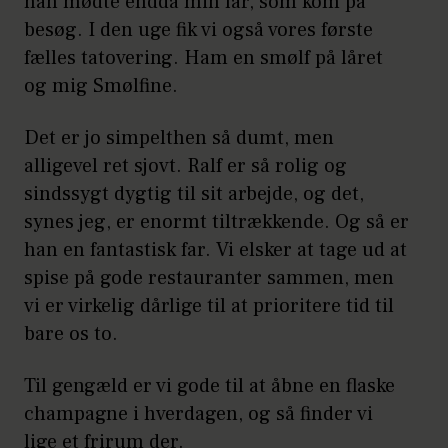
han mødte endda min far, som kom på
besøg. I den uge fik vi også vores første
fælles tatovering. Ham en smølf på låret
og mig Smølfine.
Det er jo simpelthen så dumt, men
alligevel ret sjovt. Ralf er så rolig og
sindssygt dygtig til sit arbejde, og det,
synes jeg, er enormt tiltrækkende. Og så er
han en fantastisk far. Vi elsker at tage ud at
spise på gode restauranter sammen, men
vi er virkelig dårlige til at prioritere tid til
bare os to.
Til gengæld er vi gode til at åbne en flaske
champagne i hverdagen, og så finder vi
lige et frirum der.