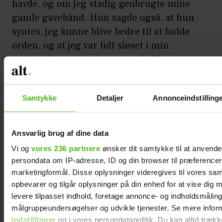
havde, og om jeg stadig genbrugte mine
gamle gavebånd. Hun sagde også, at hun
syntes, jeg kunne blive bedre til at holde
orden, og at jeg var lidt sløset i min
opdragelse, men at hun var glad for, at jeg
havde fået drengene.
Vi havde set den her clairvoyante i et tv-
Samtykke
Detaljer
Annonceindstilling
program og syntes, at det kunne være
meget sjovt at prøve, og så blev det den
Ansvarlig brug af dine data
mest syrede oplevelse.
Vi og
vores 236 partnere
ønsker dit samtykke til at anvend
persondata om IP-adresse, ID og din browser til præferencer, 
Bagefter småløb vi nærmest hen til en
marketingformål. Disse oplysninger videregives til vores sa
café, hvor vi bare sad og kiggede ud i
opbevarer og tilgår oplysninger på din enhed for at vise dig 
luften uden at sige noget, så rystede var vi.
levere tilpasset indhold, foretage annonce- og indholdsmåling
målgruppeundersøgelser og udvikle tjenester. Se mere infor
Min første tatovering
indstillinger
og i vores persondatapolitik. Du kan altid trækk