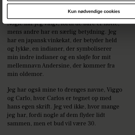
Kun nødvendige cookies
Nogle har jeg valgt, fordi de bare er flotte,
mens andre har en særlig betydning. Jeg
har en japansk vinkekat, der betyder held
og lykke, en indianer, der symboliserer
min indre indianer og en sløjfe for mit
mellemnavn Andersine, der kommer fra
min oldemor.
Jeg har også mine to drenges navne, Viggo
og Carlo, hvor Carlos er tegnet op med
hans egen skrift. Jeg ved ikke, hvor mange
jeg har, fordi nogle af dem flyder lidt
sammen, men et bud vil være 30.