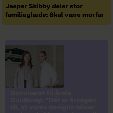
Jesper Skibby deler stor
familieglæde: Skal være morfar
Nomineret til årets
Guldknap: "Dét er årsagen
til, at vores designs bliver