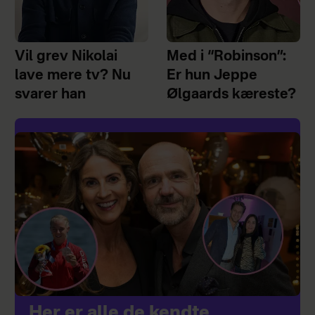
Vil grev Nikolai
Med i “Robinson”:
lave mere tv? Nu
Er hun Jeppe
svarer han
Ølgaards kæreste?
Her er alle de kendte