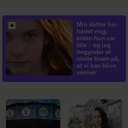
Min datter har
hadet mig,
siden hun var
lille – og jeg
begynder at
miste troen på,
at vi kan blive
venner
Sponsoreret indhold