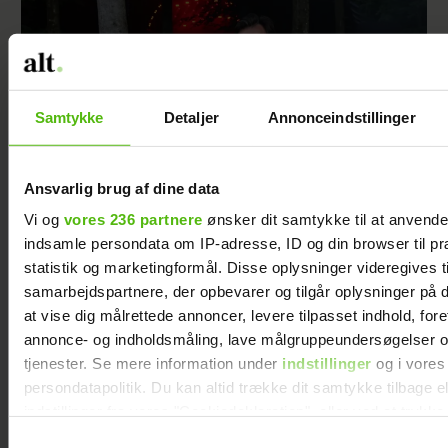
Samtykke
Detaljer
Annonceindstillinger
Ansvarlig brug af dine data
Vi og
vores 236 partnere
ønsker dit samtykke til at anvend
indsamle persondata om IP-adresse, ID og din browser til pr
Janni Ree afsted for første gang: Jeg er
statistik og marketingformål. Disse oplysninger videregives t
nervøs!
samarbejdspartnere, der opbevarer og tilgår oplysninger på d
at vise dig målrettede annoncer, levere tilpasset indhold, for
annonce- og indholdsmåling, lave målgruppeundersøgelser o
tjenester. Se mere information under
indstillinger
og i vores
persondatapolitik. Du kan altid trække dit samtykke tilbage e
indstillinger fra vores "Cookiedeklaration", eller ved at trykk
trigger" ikonet.
Samtykkevalg