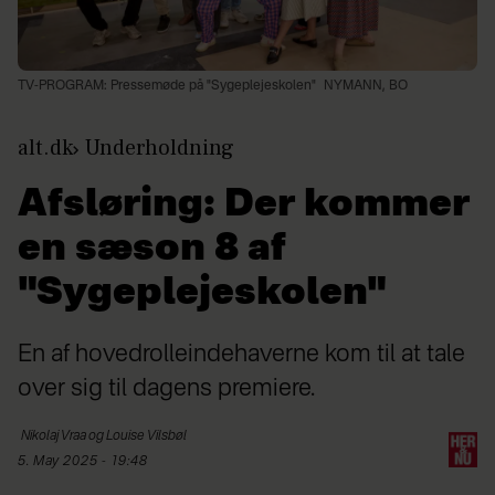
TV-PROGRAM: Pressemøde på "Sygeplejeskolen"
NYMANN, BO
alt.dk
Underholdning
Afsløring: Der kommer
en sæson 8 af
"Sygeplejeskolen"
En af hovedrolleindehaverne kom til at tale
over sig til dagens premiere.
Nikolaj Vraa og Louise
Vilsbøl
5. May 2025 - 19:48