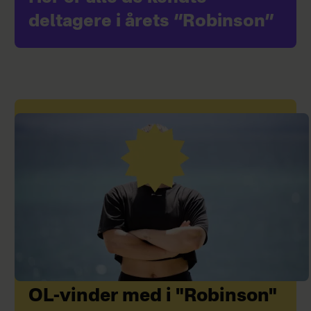
deltagere i årets “Robinson”
OL-vinder med i "Robinson"