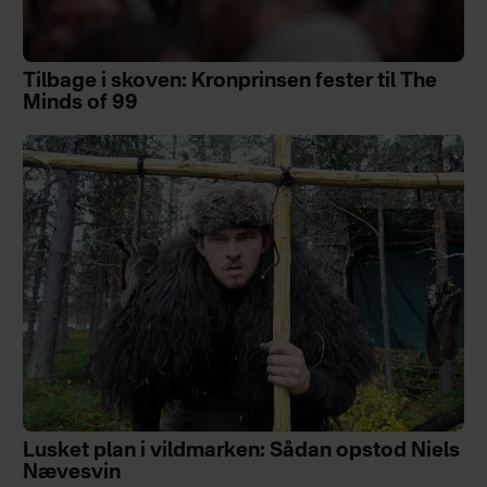
Tilbage i skoven: Kronprinsen fester til The
Minds of 99
Lusket plan i vildmarken: Sådan opstod Niels
Nævesvin