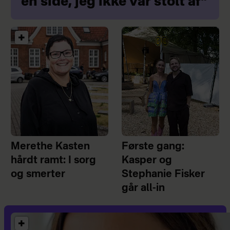
en side, jeg ikke var stolt af"
Merethe Kasten
Første gang:
hårdt ramt: I sorg
Kasper og
og smerter
Stephanie Fisker
går all-in