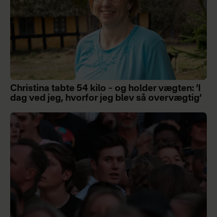
Christina tabte 54 kilo – og holder vægten: ’I
dag ved jeg, hvorfor jeg blev så overvægtig’