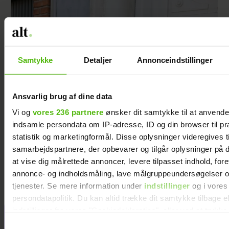
Samtykke
Detaljer
Annonceindstillinger
Ansvarlig brug af dine data
Vi og
vores 236 partnere
ønsker dit samtykke til at anvend
indsamle persondata om IP-adresse, ID og din browser til pr
statistik og marketingformål. Disse oplysninger videregives t
Simon fra “Nybyggerne” efter brud: Er flyttet
samarbejdspartnere, der opbevarer og tilgår oplysninger på d
hjem
at vise dig målrettede annoncer, levere tilpasset indhold, for
annonce- og indholdsmåling, lave målgruppeundersøgelser o
tjenester. Se mere information under
indstillinger
og i vores
persondatapolitik. Du kan altid trække dit samtykke tilbage e
indstillinger fra vores "Cookiedeklaration", eller ved at trykk
Jeg valgte at
trigger" ikonet.
Samtykkevalg