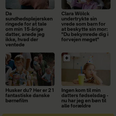
Da
Clara Wölck
sundhedsplejersken
undertrykte sin
ringede for at tale
vrede som barn for
om min 15-årige
at beskytte sin mor:
datter, anede jeg
"Du bekymrede dig i
ikke, hvad der
forvejen meget"
ventede
Husker du? Her er 21
Ingen kom til min
fantastiske danske
datters fødselsdag -
børnefilm
nu har jeg en bøn til
alle forældre