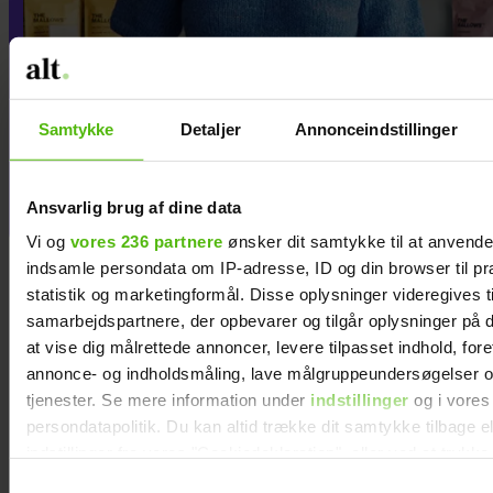
Mød holdet bag Kit Couture:
Samtykke
Detaljer
Annonceindstillinger
”Jeg har aldrig ønsket, at jeg
som person skulle være i
fokus"
Ansvarlig brug af dine data
Vi og
vores 236 partnere
ønsker dit samtykke til at anvend
indsamle persondata om IP-adresse, ID og din browser til pr
statistik og marketingformål. Disse oplysninger videregives t
samarbejdspartnere, der opbevarer og tilgår oplysninger på d
at vise dig målrettede annoncer, levere tilpasset indhold, for
annonce- og indholdsmåling, lave målgruppeundersøgelser o
tjenester. Se mere information under
indstillinger
og i vores
persondatapolitik. Du kan altid trække dit samtykke tilbage e
indstillinger fra vores "Cookiedeklaration", eller ved at trykk
trigger" ikonet.
Samtykkevalg