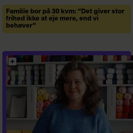
Familie bor på 30 kvm: ”Det giver stor
frihed ikke at eje mere, end vi
behøver”