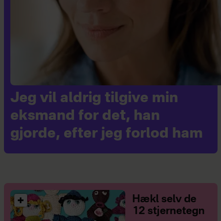
Jeg vil aldrig tilgive min
eksmand for det, han
gjorde, efter jeg forlod ham
Hækl selv de
12 stjernetegn