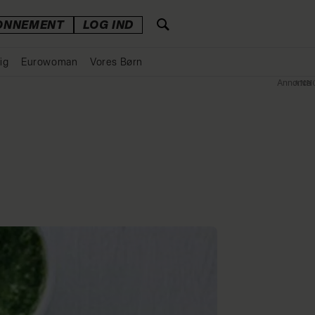
ONNEMENT
LOG IND
ig
Eurowoman
Vores Børn
Annonce