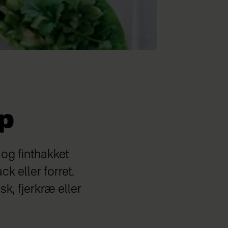
ip
og finthakket
k eller forret.
k, fjerkræ eller