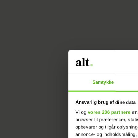
Samtykke
Ansvarlig brug af dine data
Vi og
vores 236 partnere
øns
browser til præferencer, stat
opbevarer og tilgår oplysning
annonce- og indholdsmåling,