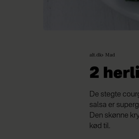
alt.dk
Mad
2 herl
De stegte cour
salsa er superg
Den skønne kryd
kød til.