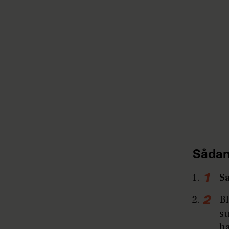
Sådan
Sa
Bl
su
ha