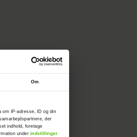
Om
a om IP-adresse, ID og din
s samarbejdspartnere, der
set indhold, foretage
ormation under
indstillinger