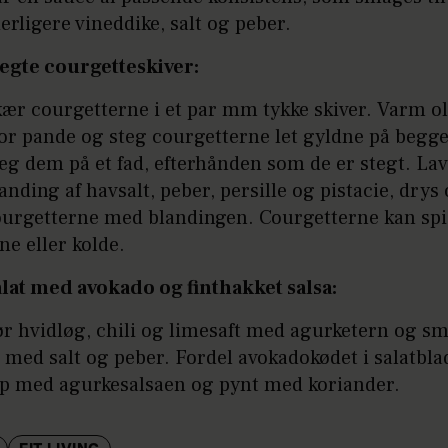
erligere vineddike, salt og peber.
tegte courgetteskiver:
ær courgetterne i et par mm tykke skiver. Varm ol
or pande og steg courgetterne let gyldne på begge
g dem på et fad, efterhånden som de er stegt. Lav
anding af havsalt, peber, persille og pistacie, drys
ourgetterne med blandingen. Courgetterne kan spi
ne eller kolde.
lat med avokado og finthakket salsa:
r hvidløg, chili og limesaft med agurketern og s
l med salt og peber. Fordel avokadokødet i salatbla
op med agurkesalsaen og pynt med koriander.