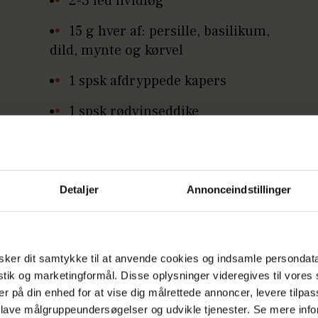
2-3 fed hvidløg
15 g hver af: persille, basilikum,
dild, mynte og kørvel
1 spsk afdryppede kapers
1 spsk rødvinseddike
1 tsk dijonsennep
1 knsp sukker
Detaljer
Annonceindstillinger
1-2 spsk grøntbouillon
2 spsk olivenolie
ker dit samtykke til at anvende cookies og indsamle persondat
Salt, friskkværnet peber
istik og marketingformål. Disse oplysninger videregives til vore
Stegte courgetteskiver:
er på din enhed for at vise dig målrettede annoncer, levere tilpas
 lave målgruppeundersøgelser og udvikle tjenester. Se mere inf