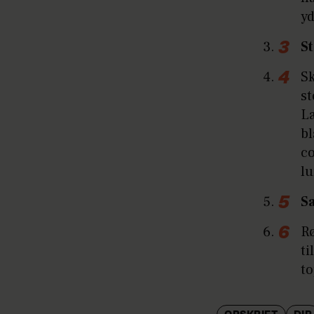
yd
S
Sk
st
Læ
bl
c
lu
Sa
Rø
ti
t