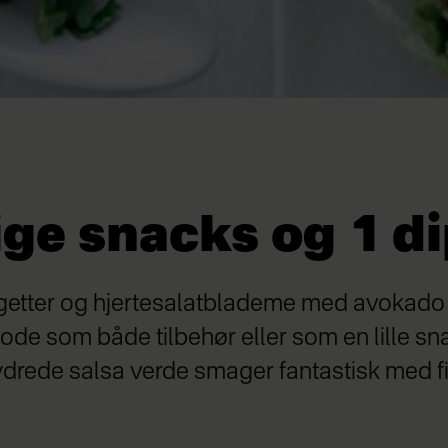
ige snacks og 1 d
getter og hjertesalatblademe med avokado 
ode som både tilbehør eller som en lille snac
rede salsa verde smager fantastisk med fis