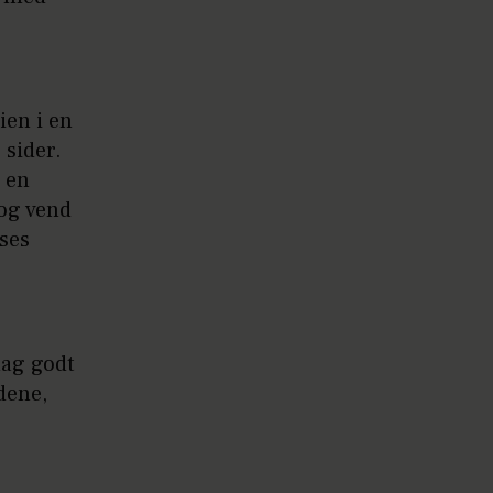
ien i en
 sider.
 en
 og vend
ses
mag godt
dene,