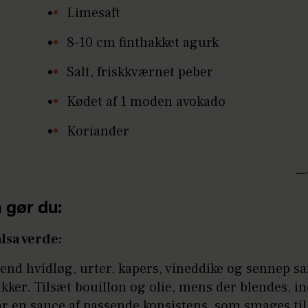
Limesaft
8-10 cm finthakket agurk
Salt, friskkværnet peber
Kødet af 1 moden avokado
Koriander
 gør du:
lsa verde:
end hvidløg, urter, kapers, vineddike og sennep s
kker. Tilsæt bouillon og olie, mens der blendes, in
r en sauce af passende konsistens, som smages ti