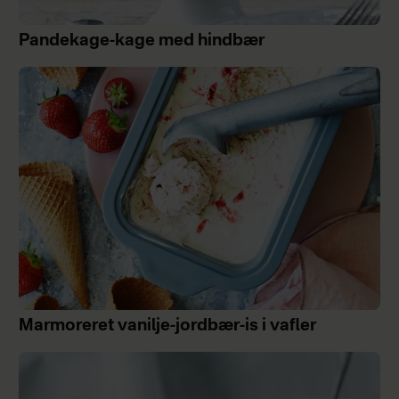
Pandekage-kage med hindbær
Marmoreret vanilje-jordbær-is i vafler