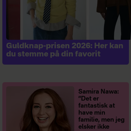
Guldknap-prisen 2026: Her kan
du stemme på din favorit
Samira Nawa:
”Det er
fantastisk at
have min
familie, men jeg
elsker ikke