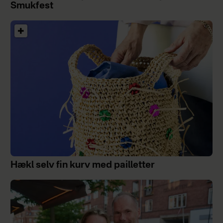
Smukfest
Hækl selv fin kurv med pailletter