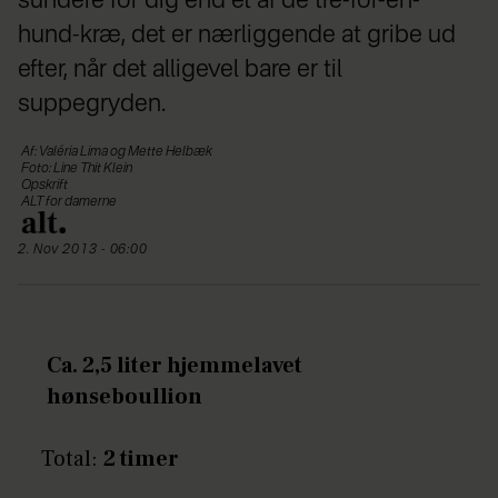
sundere for dig end et af de tre-for-en-
hund-kræ, det er nærliggende at gribe ud
efter, når det alligevel bare er til
suppegryden.
Af: Valéria Lima og Mette Helbæk
Foto: Line Thit Klein
Opskrift
ALT for damerne
2. Nov 2013 - 06:00
Ca. 2,5 liter hjemmelavet
hønseboullion
Total:
2 timer