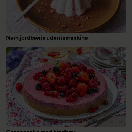
Nem jordbæris uden ismaskine