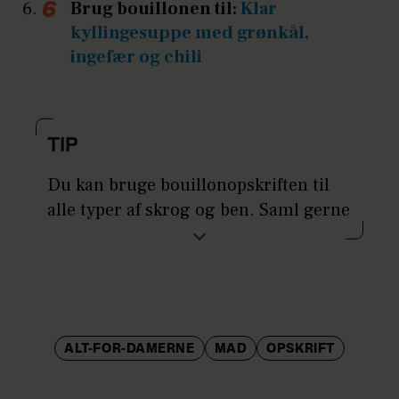
Brug bouillonen til:
Klar
kyllingesuppe med grønkål,
ingefær og chili
TIP
Du kan bruge bouillonopskriften til
alle typer af skrog og ben. Saml gerne
sammen, og gem ben i fryseren, til du
har nok til at koge suppe på. Bruger
du ben uden kød på, får du mere smag
frem, hvis du bruner benene 20
minutter ved 225 grader, inden de
ALT-FOR-DAMERNE
MAD
OPSKRIFT
kommes i gryden.