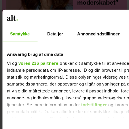
moderskabet”
Samtykke
Detaljer
Annonceindstillinger
Ansvarlig brug af dine data
Vi og
vores 236 partnere
ønsker dit samtykke til at anvend
indsamle persondata om IP-adresse, ID og din browser til pr
statistik og marketingformål. Disse oplysninger videregives t
samarbejdspartnere, der opbevarer og tilgår oplysninger på d
at vise dig målrettede annoncer, levere tilpasset indhold, for
annonce- og indholdsmåling, lave målgruppeundersøgelser o
tjenester. Se mere information under
indstillinger
og i vores
persondatapolitik. Du kan altid trække dit samtykke tilbage e
Philip May på Smukfest for første gang: "Jeg
indstillinger fra vores "Cookiedeklaration", eller ved at trykk
har kæmpe forventninger"
trigger" ikonet.
Samtykkevalg