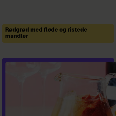
Rødgrød med fløde og ristede
mandler