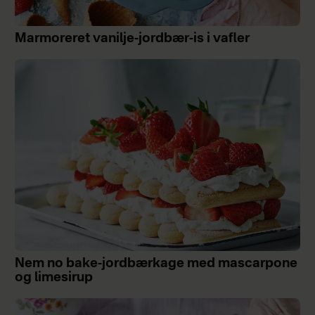
Marmoreret vanilje-jordbær-is i vafler
Nem no bake-jordbærkage med mascarpone
og limesirup