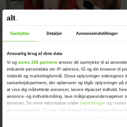
Samtykke
Detaljer
Annonceindstillinger
Min veninde vil tage børnene fra deres far -
men jeg forstår ikke hendes grund
Ansvarlig brug af dine data
Vi og
vores 236 partnere
ønsker dit samtykke til at anvend
indsamle persondata om IP-adresse, ID og din browser til pr
statistik og marketingformål. Disse oplysninger videregives t
samarbejdspartnere, der opbevarer og tilgår oplysninger på d
at vise dig målrettede annoncer, levere tilpasset indhold, for
annonce- og indholdsmåling, lave målgruppeundersøgelser o
tjenester. Se mere information under
indstillinger
og i vores
persondatapolitik. Du kan altid trække dit samtykke tilbage e
indstillinger fra vores "Cookiedeklaration", eller ved at trykk
trigger" ikonet.
Samtykkevalg