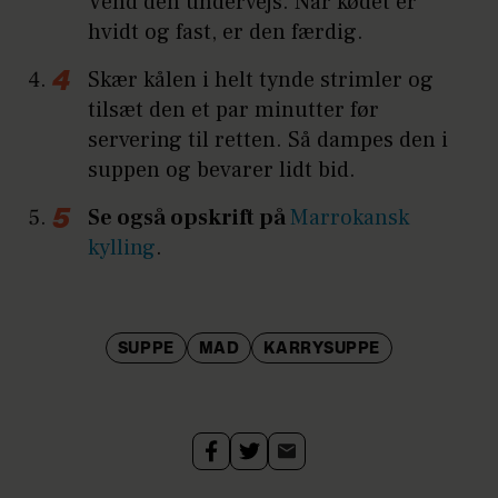
Vend den undervejs. Når kødet er
hvidt og fast, er den færdig.
Skær kålen i helt tynde strimler og
tilsæt den et par minutter før
servering til retten. Så dampes den i
suppen og bevarer lidt bid.
Se også opskrift på
Marrokansk
kylling
.
SUPPE
MAD
KARRYSUPPE