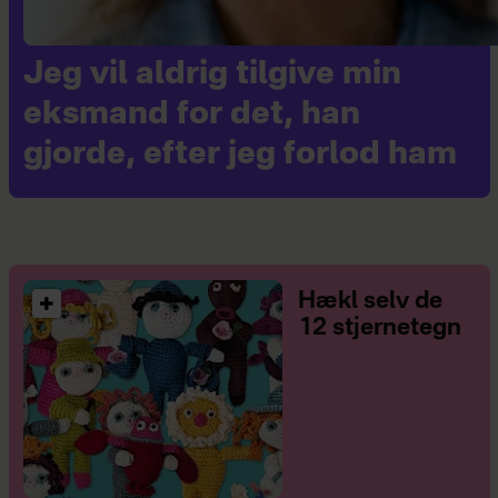
Jeg vil aldrig tilgive min
eksmand for det, han
gjorde, efter jeg forlod ham
Hækl selv de
12 stjernetegn