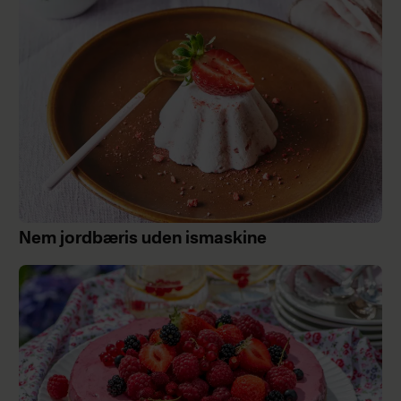
Nem jordbæris uden ismaskine