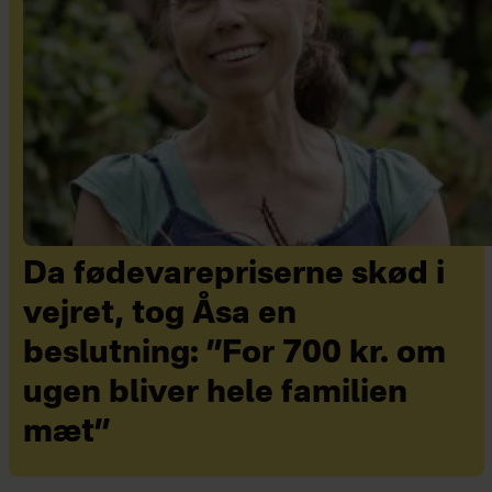
Da fødevarepriserne skød i
vejret, tog Åsa en
beslutning: ”For 700 kr. om
ugen bliver hele familien
mæt”