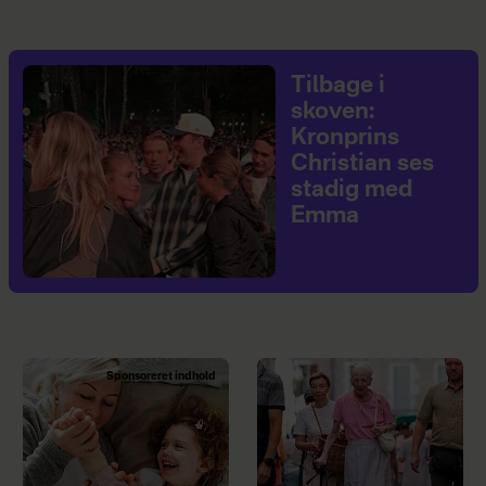
Tilbage i
skoven:
Kronprins
Christian ses
stadig med
Emma
Sponsoreret indhold