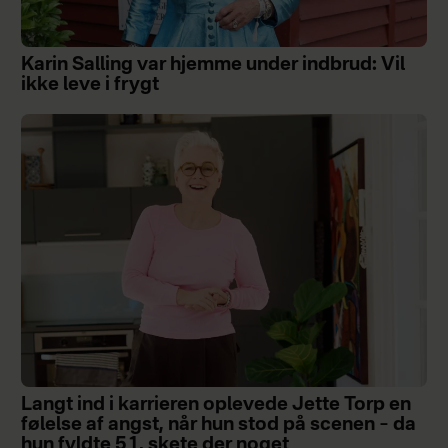
Karin Salling var hjemme under indbrud: Vil
ikke leve i frygt
Langt ind i karrieren oplevede Jette Torp en
følelse af angst, når hun stod på scenen – da
hun fyldte 51, skete der noget