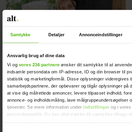
Samtykke
Detaljer
Annonceindstillinger
Ansvarlig brug af dine data
Vi og
vores 236 partnere
ønsker dit samtykke til at anvend
indsamle persondata om IP-adresse, ID og din browser til pr
Sarah Grünewald om nyt TV 2-program: Vi
statistik og marketingformål. Disse oplysninger videregives t
mangler respekten for de ældre
samarbejdspartnere, der opbevarer og tilgår oplysninger på d
at vise dig målrettede annoncer, levere tilpasset indhold, for
annonce- og indholdsmåling, lave målgruppeundersøgelser o
tjenester. Se mere information under
indstillinger
og i vores
persondatapolitik. Du kan altid trække dit samtykke tilbage e
indstillinger fra vores "Cookiedeklaration", eller ved at trykk
trigger" ikonet.
Samtykkevalg