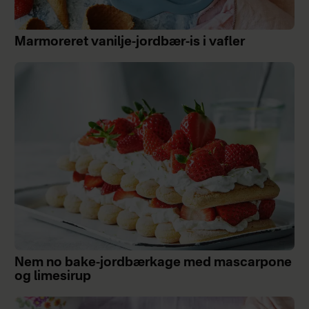
Marmoreret vanilje-jordbær-is i vafler
Nem no bake-jordbærkage med mascarpone
og limesirup