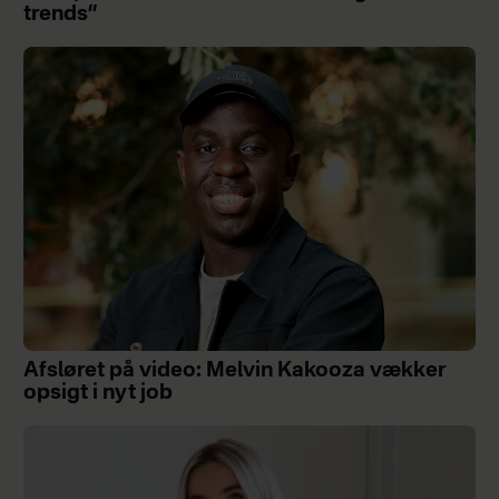
trends”
Afsløret på video: Melvin Kakooza vækker
opsigt i nyt job