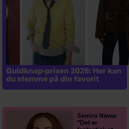
Guldknap-prisen 2026: Her kan
du stemme på din favorit
Samira Nawa:
”Det er