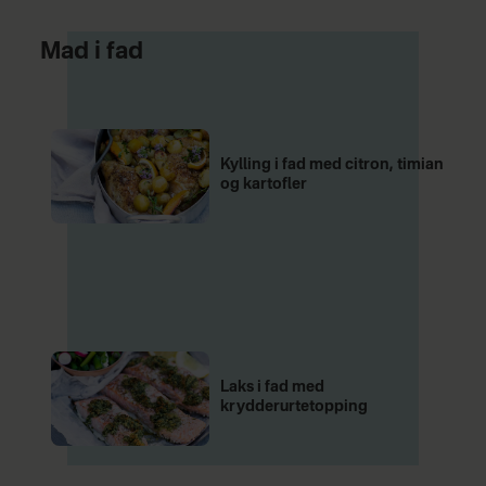
Mad i fad
Kylling i fad med citron, timian
og kartofler
Laks i fad med
krydderurtetopping