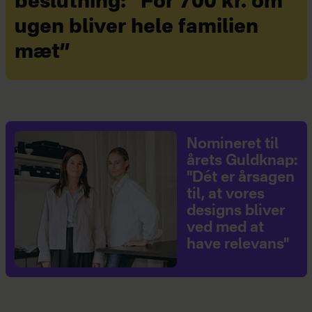
beslutning: ”For 700 kr. om
ugen bliver hele familien
mæt”
Nomineret til
årets Guldknap:
"Dét er årsagen
til, at vores
designs bliver
ved med at
have relevans"