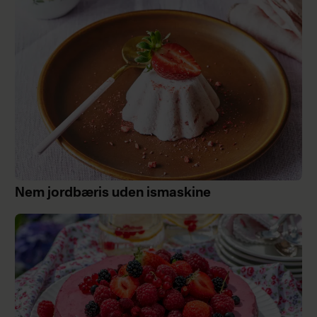
Nem jordbæris uden ismaskine