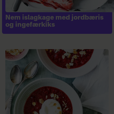
Nem islagkage med jordbæris
og ingefærkiks