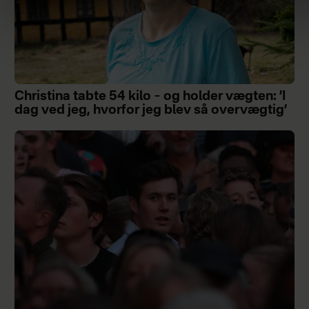
Christina tabte 54 kilo – og holder vægten: ’I
dag ved jeg, hvorfor jeg blev så overvægtig’