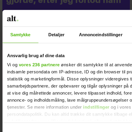
gjorde, efter jeg forlod ham
Samtykke
Detaljer
Annonceindstillinger
Hækl selv de
12 stjernetegn
Ansvarlig brug af dine data
Vi og
vores 236 partnere
ønsker dit samtykke til at anvend
indsamle persondata om IP-adresse, ID og din browser til pr
statistik og marketingformål. Disse oplysninger videregives t
samarbejdspartnere, der opbevarer og tilgår oplysninger på d
at vise dig målrettede annoncer, levere tilpasset indhold, for
annonce- og indholdsmåling, lave målgruppeundersøgelser o
tjenester. Se mere information under
indstillinger
og i vores
persondatapolitik. Du kan altid trække dit samtykke tilbage e
indstillinger fra vores "Cookiedeklaration", eller ved at trykk
trigger" ikonet.
Samtykkevalg