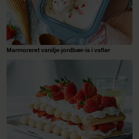
Marmoreret vanilje-jordbær-is i vafler