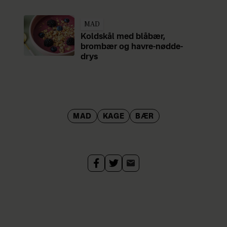
MAD
Koldskål med blåbær,
brombær og havre-nødde-
drys
MAD
KAGE
BÆR