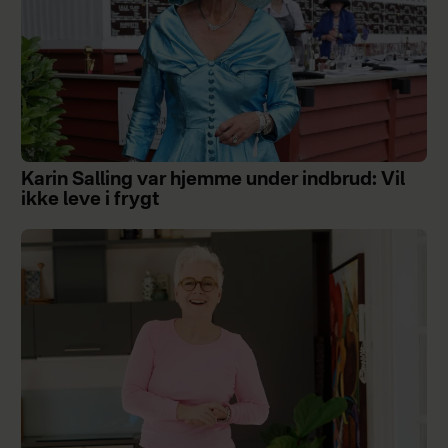
Karin Salling var hjemme under indbrud: Vil
ikke leve i frygt