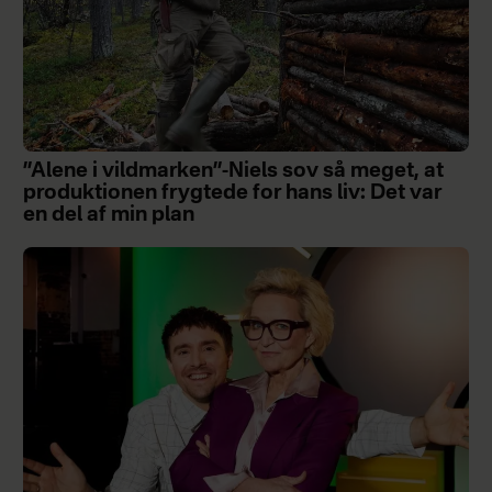
”Alene i vildmarken”-Niels sov så meget, at
produktionen frygtede for hans liv: Det var
en del af min plan