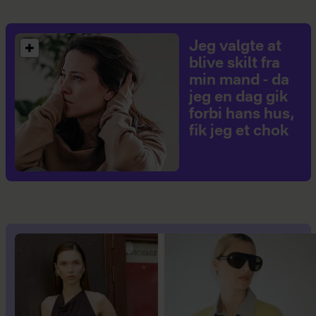
Jeg valgte at
blive skilt fra
min mand - da
jeg en dag gik
forbi hans hus,
fik jeg et chok