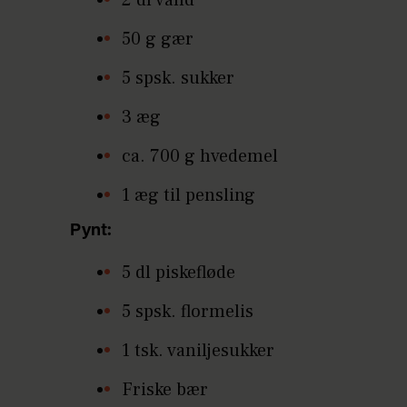
50 g gær
5 spsk. sukker
3 æg
ca. 700 g hvedemel
1 æg til pensling
Pynt:
5 dl piskefløde
5 spsk. flormelis
1 tsk. vaniljesukker
Friske bær