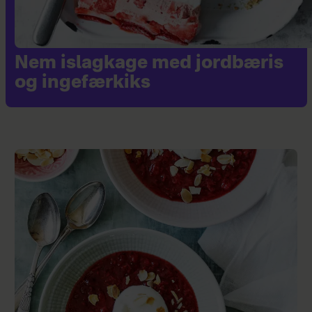
Nem islagkage med jordbæris
og ingefærkiks