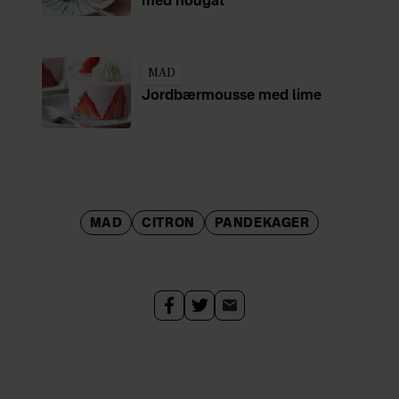
med nougat
MAD
Jordbærmousse med lime
MAD
CITRON
PANDEKAGER