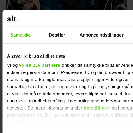
Kikset, klamt og klistret: Akavede filmkys
Samtykke
Detaljer
Annonceindstillinger
Ansvarlig brug af dine data
Vi og
vores 236 partnere
ønsker dit samtykke til at anvend
indsamle persondata om IP-adresse, ID og din browser til pr
statistik og marketingformål. Disse oplysninger videregives t
samarbejdspartnere, der opbevarer og tilgår oplysninger på d
at vise dig målrettede annoncer, levere tilpasset indhold, for
annonce- og indholdsmåling, lave målgruppeundersøgelser o
tjenester. Se mere information under
indstillinger
og i vores
persondatapolitik. Du kan altid trække dit samtykke tilbage e
indstillinger fra vores "Cookiedeklaration", eller ved at trykk
Ni nybagte mødre mødtes første gang i en
trigger" ikonet.
”mødregruppe” for 41 år siden – og i dag ses
Samtykkevalg