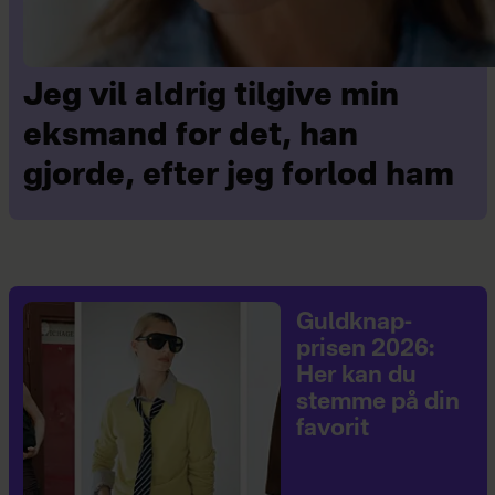
Jeg vil aldrig tilgive min
eksmand for det, han
gjorde, efter jeg forlod ham
Guldknap-
prisen 2026:
Her kan du
stemme på din
favorit