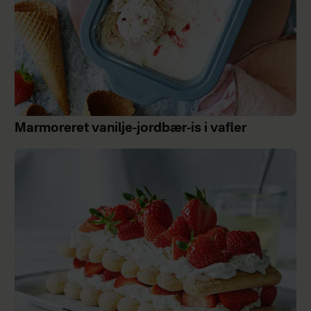
Marmoreret vanilje-jordbær-is i vafler