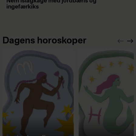
Nem islagkage med jordbæris og
ingefærkiks
Dagens horoskoper