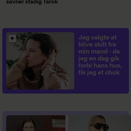
savner stadig Tarok
Jeg valgte at
blive skilt fra
min mand - da
jeg en dag gik
forbi hans hus,
fik jeg et chok