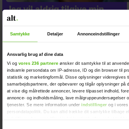
Jeg vil aldrig tilgive min
eksmand for det, han
gjorde, efter jeg forlod ham
Samtykke
Detaljer
Annonceindstillinger
Ansvarlig brug af dine data
Vi og
vores 236 partnere
ønsker dit samtykke til at anvend
Hækl selv de
indsamle persondata om IP-adresse, ID og din browser til pr
12 stjernetegn
statistik og marketingformål. Disse oplysninger videregives t
samarbejdspartnere, der opbevarer og tilgår oplysninger på d
at vise dig målrettede annoncer, levere tilpasset indhold, for
annonce- og indholdsmåling, lave målgruppeundersøgelser o
tjenester. Se mere information under
indstillinger
og i vores
persondatapolitik. Du kan altid trække dit samtykke tilbage e
indstillinger fra vores "Cookiedeklaration", eller ved at trykk
trigger" ikonet.
Samtykkevalg