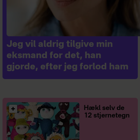
Jeg vil aldrig tilgive min
eksmand for det, han
gjorde, efter jeg forlod ham
Hækl selv de
12 stjernetegn