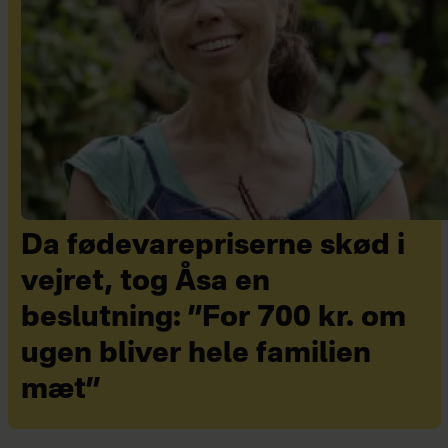
Da fødevarepriserne skød i
vejret, tog Åsa en
beslutning: ”For 700 kr. om
ugen bliver hele familien
mæt”