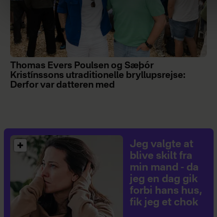
Thomas Evers Poulsen og Sæþór
Kristínssons utraditionelle bryllupsrejse:
Derfor var datteren med
Jeg valgte at
blive skilt fra
min mand - da
jeg en dag gik
forbi hans hus,
fik jeg et chok