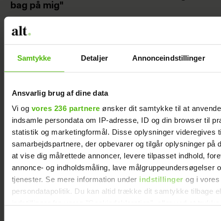
bag på mig"
Samtykke
Detaljer
Annonceindstillinger
Ansvarlig brug af dine data
Vi og
vores 236 partnere
ønsker dit samtykke til at anvend
indsamle persondata om IP-adresse, ID og din browser til pr
statistik og marketingformål. Disse oplysninger videregives t
samarbejdspartnere, der opbevarer og tilgår oplysninger på d
at vise dig målrettede annoncer, levere tilpasset indhold, for
Soeren le Schmidt om "Forræder": Det var
annonce- og indholdsmåling, lave målgruppeundersøgelser o
svært at være i
tjenester. Se mere information under
indstillinger
og i vores
persondatapolitik. Du kan altid trække dit samtykke tilbage e
indstillinger fra vores "Cookiedeklaration", eller ved at trykk
trigger" ikonet.
Samtykkevalg