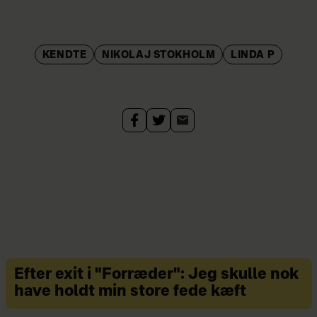
KENDTE
NIKOLAJ STOKHOLM
LINDA P
Efter exit i "Forræder": Jeg skulle nok
have holdt min store fede kæft