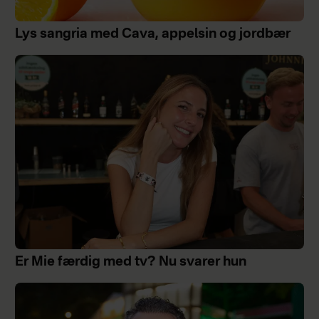
Lys sangria med Cava, appelsin og jordbær
Er Mie færdig med tv? Nu svarer hun