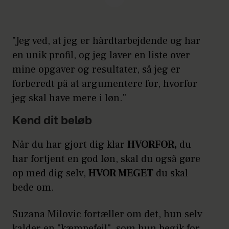
Forbered dig godt – øv dig
f.eks. på 1-2 bærende
argumenter for, hvorfor du
"Jeg ved, at jeg er hårdtarbejdende og har
en unik profil, og jeg laver en liste over
skal stige i løn.
mine opgaver og resultater, så jeg er
Beskriv dig selv, som din
forberedt på at argumentere for, hvorfor
største fan/bedste kollega ville
jeg skal have mere i løn."
beskrive dig – det er en
Kend dit beløb
øvelse, der giver selvtillid og
Når du har gjort dig klar
HVORFOR,
du
hjælper på argumentationen.
har fortjent en god løn, skal du også gøre
Gør din lønstigning til en
op med dig selv,
HVOR MEGET
du skal
succeshistorie for chefen –
bede om.
hvis du kan få din modpart til
Suzana Milovic fortæller om det, hun selv
at føle, at de har del i de gode
kalder en "kæmpefejl", som hun begik for