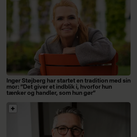
Inger Støjberg har startet en tradition med sin
mor: ”Det giver et indblik i, hvorfor hun
tænker og handler, som hun gør”