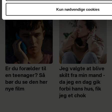
Kun nødvendige cookies
Er du forælder til
Jeg valgte at blive
en teenager? Så
skilt fra min mand -
bør du se den her
da jeg en dag gik
nye film
forbi hans hus, fik
jeg et chok