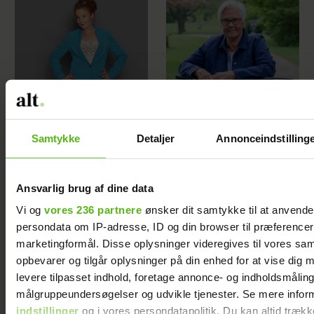
Efter Mette Kirstine
Da Ada Folkmann
skiftede karriere, har
blev skilt, følte hun
hun hørt især én ting
sig ensom – men så
Samtykke
Detaljer
Annonceindstilling
mange gange: ”Den
ændrede et opslag
sondring er sgu
på Facebook hendes
mærkelig”
liv
Ansvarlig brug af dine data
Vi og
vores 236 partnere
ønsker dit samtykke til at anvend
persondata om IP-adresse, ID og din browser til præferencer, 
marketingformål. Disse oplysninger videregives til vores sa
opbevarer og tilgår oplysninger på din enhed for at vise dig 
levere tilpasset indhold, foretage annonce- og indholdsmåling
At råbe og banke i
Samira Nawa: ”Det er
målgruppeundersøgelser og udvikle tjenester. Se mere infor
bordet var helt
fantastisk at have
indstillinger
og i vores persondatapolitik. Du kan altid trækk