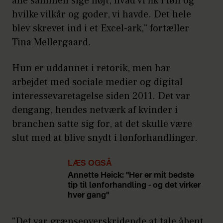
alle sammen sige højt, hvad vi fik i løn og
hvilke vilkår og goder, vi havde. Det hele
blev skrevet ind i et Excel-ark," fortæller
Tina Mellergaard.
Hun er uddannet i retorik, men har
arbejdet med sociale medier og digital
interessevaretagelse siden 2011. Det var
dengang, hendes netværk af kvinder i
branchen satte sig for, at det skulle være
slut med at blive snydt i lønforhandlinger.
LÆS OGSÅ
Annette Heick: "Her er mit bedste
tip til lønforhandling - og det virker
hver gang"
"Det var grænseoverskridende at tale åbent