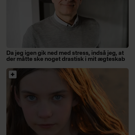
Da jeg igen gik ned med stress, indså jeg, at
der måtte ske noget drastisk i mit ægteskab