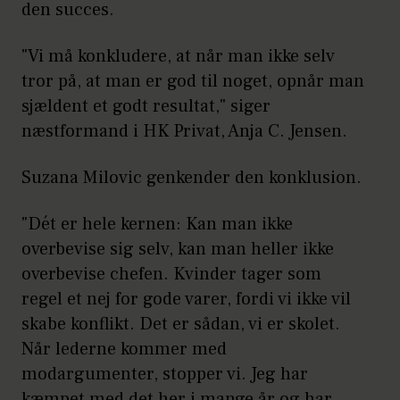
den succes.
mænd (43 % mod 26 %
kvinder), der svarer, at de fik
"Vi må konkludere, at når man ikke selv
noget af det, de bad om, og
tror på, at man er god til noget, opnår man
sjældent et godt resultat," siger
det var tilstrækkeligt.
næstformand i HK Privat, Anja C. Jensen.
Suzana Milovic genkender den konklusion.
"Dét er hele kernen: Kan man ikke
overbevise sig selv, kan man heller ikke
overbevise chefen. Kvinder tager som
regel et nej for gode varer, fordi vi ikke vil
skabe konflikt. Det er sådan, vi er skolet.
Når lederne kommer med
modargumenter, stopper vi. Jeg har
kæmpet med det her i mange år og har