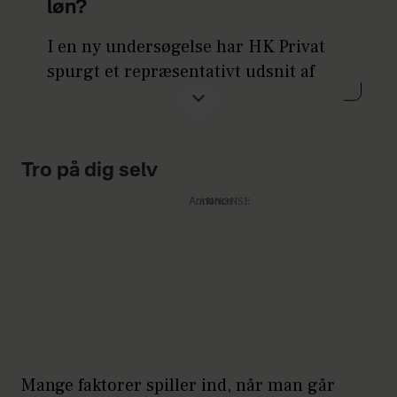
løn?
I en ny undersøgelse har HK Privat
spurgt et repræsentativt udsnit af
befolkningen om lønforhandling.
71 % af kvinderne tror, at
mænd er bedre til at forhandle
Tro på dig selv
løn.
Annonce
Kun 10 % af kvinderne tror
på, at mænd og kvinder er
lige gode, mens ingen kvinder
tror, at de er bedst.
Mændene har dog en anden
Mange faktorer spiller ind, når man går
opfattelse af kvinders evne til