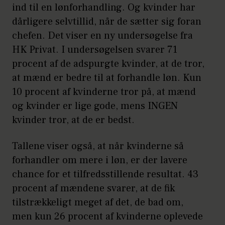
ind til en lønforhandling. Og kvinder har
at forhandle løn. 29 % af
dårligere selvtillid, når de sætter sig foran
mændene svarer, at de tror
chefen. Det viser en ny undersøgelse fra
mænd og kvinder er lige
HK Privat. I undersøgelsen svarer 71
procent af de adspurgte kvinder, at de tror,
gode, mens 2 % svarer, at de
at mænd er bedre til at forhandle løn. Kun
faktisk tror, kvinderne er
10 procent af kvinderne tror på, at mænd
bedst.
og kvinder er lige gode, mens INGEN
Tallene peger på, at mænd
kvinder tror, at de er bedst.
rent faktisk får mere ud af
Tallene viser også, at når kvinderne så
lønforhandlinger. I hvert fald
forhandler om mere i løn, er der lavere
er der cirka lige mange mænd
chance for et tilfredsstillende resultat. 43
(56 %) og kvinder (58 %), der
procent af mændene svarer, at de fik
har bedt om lønforhøjelse,
tilstrækkeligt meget af det, de bad om,
men kun 26 procent af kvinderne oplevede
men der er en overvægt af