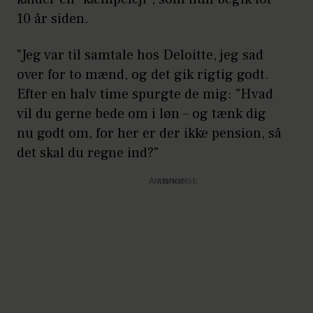
resultater, så stiger chancen
10 år siden.
for at komme igennem med
"Jeg var til samtale hos Deloitte, jeg sad
dine ønsker også.
over for to mænd, og det gik rigtig godt.
Ha’ alternativer klar – sæt et
Efter en halv time spurgte de mig: "Hvad
mål, som er det, du drømmer
vil du gerne bede om i løn – og tænk dig
om, det, du bliver glad for, og
nu godt om, for her er der ikke pension, så
det skal du regne ind?"
det, som er det mindste, du vil
gå med til. Og husk, at ferie,
Annonce
flekstid og andre goder også
kan være en del af en
forhandling.