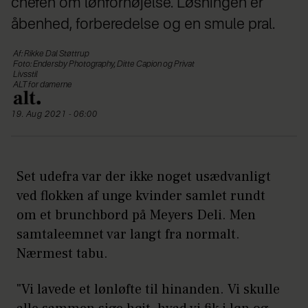
chefen om lønforhøjelse. Løsningen er
åbenhed, forberedelse og en smule pral.
Af: Rikke Dal Støttrup
Foto: Endersby Photography, Ditte Capion og Privat
Livsstil
ALT for damerne
19. Aug 2021 - 06:00
Set udefra var der ikke noget usædvanligt
ved flokken af unge kvinder samlet rundt
om et brunchbord på Meyers Deli. Men
samtaleemnet var langt fra normalt.
Nærmest tabu.
"Vi lavede et lønløfte til hinanden. Vi skulle