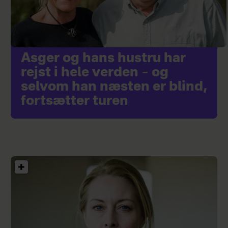
Asger og hans hustru har
rejst i hele verden – og
selvom han næsten er blind,
fortsætter turen