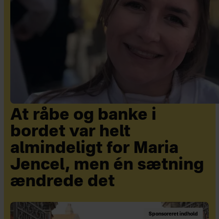
At råbe og banke i
bordet var helt
almindeligt for Maria
Jencel, men én sætning
ændrede det
Sponsoreret indhold