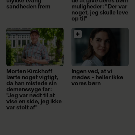
ulykke tvang
de at give deres børn
sandheden frem
muligheder: "Der var
noget, jeg skulle leve
op til"
Morten Kirckhoff
Ingen ved, at vi
lærte noget vigtigt,
mødes – heller ikke
da han mistede sin
vores børn
demenssyge far:
"Jeg var nødt til at
vise en side, jeg ikke
var stolt af"