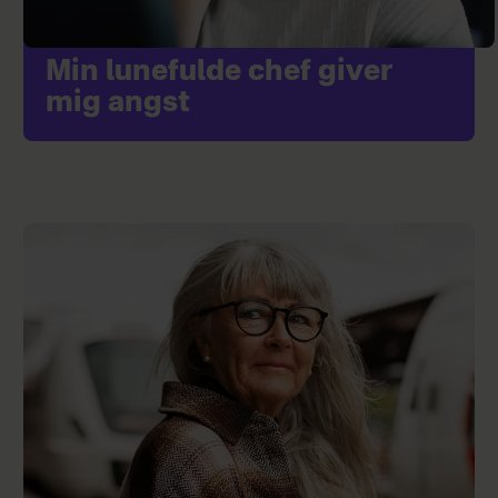
Min lunefulde chef giver
mig angst