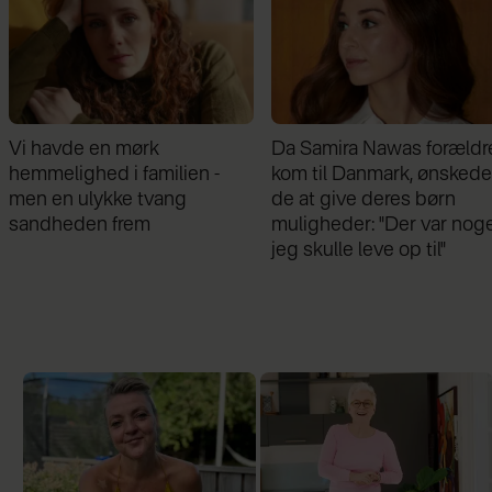
Da Samira Nawas forældre
Min veninde vil tage
kom til Danmark, ønskede
børnene fra deres far - m
de at give deres børn
jeg forstår ikke hendes
muligheder: "Der var noget,
grund
jeg skulle leve op til"