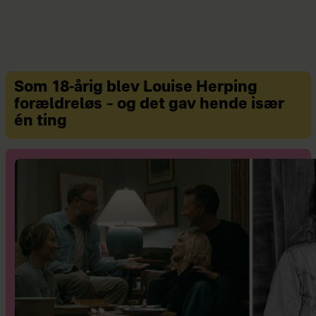
Alle får svar, og udvalgte breve
bringes anonymt i Hjemmet under
mærke.
Som 18-årig blev Louise Herping
forældreløs – og det gav hende især
én ting