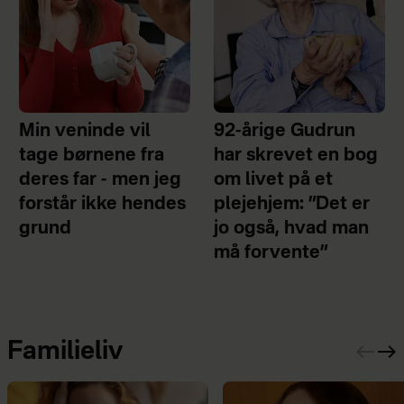
Min veninde vil
92-årige Gudrun
tage børnene fra
har skrevet en bog
deres far - men jeg
om livet på et
forstår ikke hendes
plejehjem: ”Det er
grund
jo også, hvad man
må forvente”
Familieliv