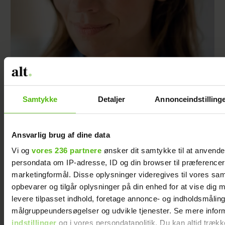
Jeg vil aldrig tilgive min eksmand for det, han
gjorde, efter jeg forlod ham
Samtykke
Detaljer
Annonceindstilling
Ansvarlig brug af dine data
Vi og
vores 236 partnere
ønsker dit samtykke til at anvend
persondata om IP-adresse, ID og din browser til præferencer, 
marketingformål. Disse oplysninger videregives til vores sa
opbevarer og tilgår oplysninger på din enhed for at vise dig 
levere tilpasset indhold, foretage annonce- og indholdsmåling
målgruppeundersøgelser og udvikle tjenester. Se mere infor
indstillinger
og i vores persondatapolitik. Du kan altid trækk