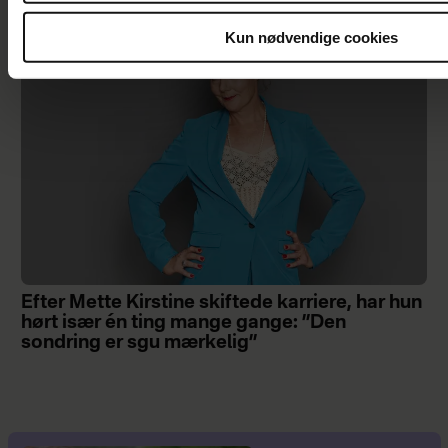
Kun nødvendige cookies
Efter Mette Kirstine skiftede karriere, har hun
hørt især én ting mange gange: ”Den
sondring er sgu mærkelig”