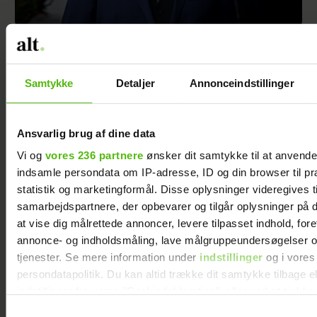
Søren Huss har solgt huset: Måtte sænke
prisen
Samtykke
Detaljer
Annonceindstillinger
Ansvarlig brug af dine data
Vi og
vores 236 partnere
ønsker dit samtykke til at anvend
indsamle persondata om IP-adresse, ID og din browser til pr
statistik og marketingformål. Disse oplysninger videregives t
samarbejdspartnere, der opbevarer og tilgår oplysninger på d
at vise dig målrettede annoncer, levere tilpasset indhold, for
annonce- og indholdsmåling, lave målgruppeundersøgelser o
tjenester. Se mere information under
indstillinger
og i vores
persondatapolitik. Du kan altid trække dit samtykke tilbage e
Anne bor i en lille lejlighed på Nørrebro med
indstillinger fra vores "Cookiedeklaration", eller ved at trykk
familien: ”Altanen er mit værelse”
trigger" ikonet.
Samtykkevalg