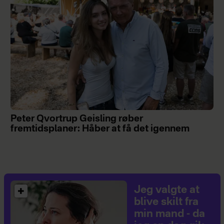
Peter Qvortrup Geisling røber
fremtidsplaner: Håber at få det igennem
Jeg valgte at
blive skilt fra
min mand - da