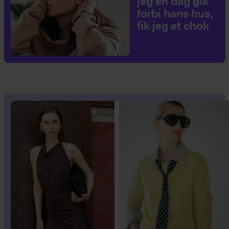
jeg en dag gik
forbi hans hus,
fik jeg et chok