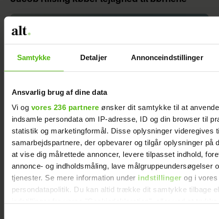
Samtykke
Detaljer
Annonceindstillinger
Ansvarlig brug af dine data
Vi og
vores 236 partnere
ønsker dit samtykke til at anvend
indsamle persondata om IP-adresse, ID og din browser til pr
statistik og marketingformål. Disse oplysninger videregives t
samarbejdspartnere, der opbevarer og tilgår oplysninger på d
at vise dig målrettede annoncer, levere tilpasset indhold, for
Er det usundt at tracke din sundhed?
Eksperterne er ikke i tvivl
annonce- og indholdsmåling, lave målgruppeundersøgelser o
tjenester. Se mere information under
indstillinger
og i vores
persondatapolitik. Du kan altid trække dit samtykke tilbage e
indstillinger fra vores "Cookiedeklaration", eller ved at trykk
trigger" ikonet.
Samtykkevalg