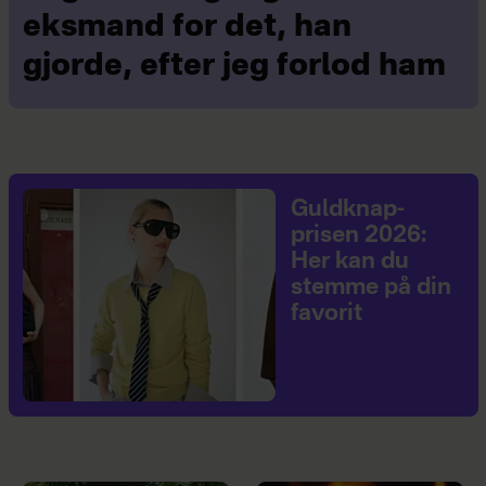
eksmand for det, han
gjorde, efter jeg forlod ham
Guldknap-
prisen 2026:
Her kan du
stemme på din
favorit