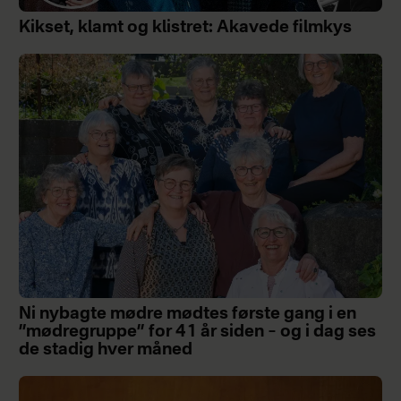
Kikset, klamt og klistret: Akavede filmkys
Ni nybagte mødre mødtes første gang i en
”mødregruppe” for 41 år siden – og i dag ses
de stadig hver måned