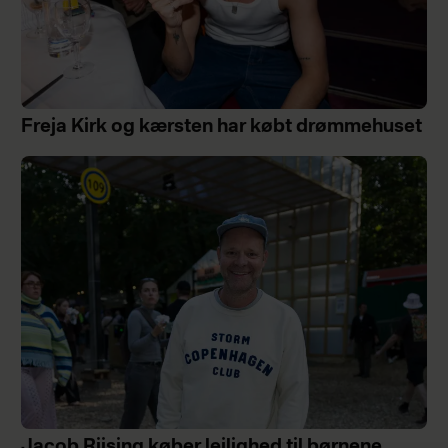
Freja Kirk og kærsten har købt drømmehuset
Jacob Riising køber lejlighed til børnene