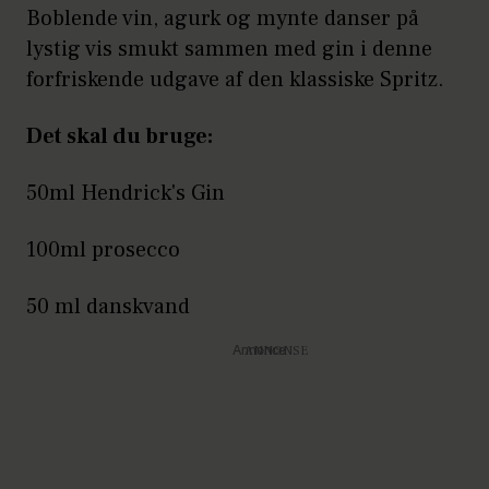
Boblende vin, agurk og mynte danser på
Papa Bird, Kødboderne 7,
lystig vis smukt sammen med gin i denne
1717 København
forfriskende udgave af den klassiske Spritz.
Tivoli Bird, Bernstorffsgade 3,
Det skal du bruge:
1755 København
50ml Hendrick's Gin
Strøm, Niels Hemmingsens
Gade 32, 1153 København
100ml prosecco
Gorilla, Flæsketorvet 63, 1711
50 ml danskvand
København
Annonce
Zefside, Frederiksholms Kanal
4, 1220 København
1105, Kristen Bernikows Gade
4, 1105 København