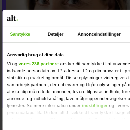
Samtykke
Detaljer
Annonceindstillinger
Ansvarlig brug af dine data
Vi og
vores 236 partnere
ønsker dit samtykke til at anvend
indsamle persondata om IP-adresse, ID og din browser til pr
Jeg vil aldrig tilgive min
statistik og marketingformål. Disse oplysninger videregives t
samarbejdspartnere, der opbevarer og tilgår oplysninger på d
eksmand for det, han
at vise dig målrettede annoncer, levere tilpasset indhold, for
gjorde, efter jeg forlod ham
annonce- og indholdsmåling, lave målgruppeundersøgelser o
tjenester. Se mere information under
indstillinger
og i vores
persondatapolitik. Du kan altid trække dit samtykke tilbage e
indstillinger fra vores "Cookiedeklaration", eller ved at trykk
trigger" ikonet.
Samtykkevalg