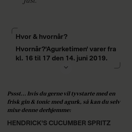
Just.
Hvor & hvornår?
Hvornår?'Agurketimen' varer fra
kl. 16 til 17 den 14. juni 2019.
OBS: Falske agurker accepteres ikke.
Hvor? Barer, der modtager
agurkevaluta:
Pssst… hvis du gerne vil tyvstarte med en
frisk gin & tonic med agurk, så kan du selv
The Bird & The Churchkey,
mixe denne derhjemme:
Gammel Strand 44, 1202
HENDRICK'S CUCUMBER SPRITZ
København