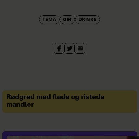
TEMA
GIN
DRINKS
Rødgrød med fløde og ristede
mandler