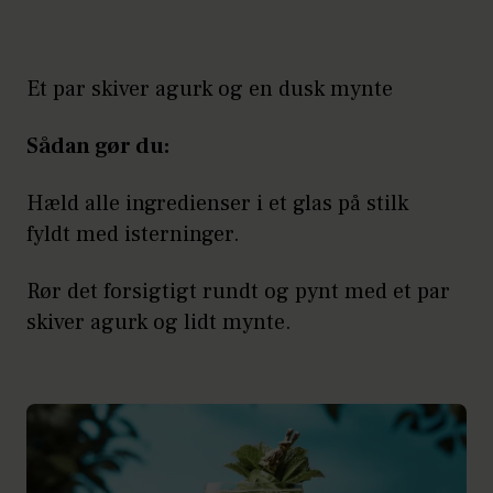
Vang & Bar, Ingerslevsgade
200, 1705 København
Et par skiver agurk og en dusk mynte
Hard Rock Café,
Sådan gør du:
Rådhuspladsen 45-47, 1550
København V
Hæld alle ingredienser i et glas på stilk
fyldt med isterninger.
Bubbles Bar, Århusgade 14,
2100 København Ø
Rør det forsigtigt rundt og pynt med et par
skiver agurk og lidt mynte.
Francis Pony, Klosterstræde
23, 1157 København
No Stress Bar, Nørregade 26,
1165 København