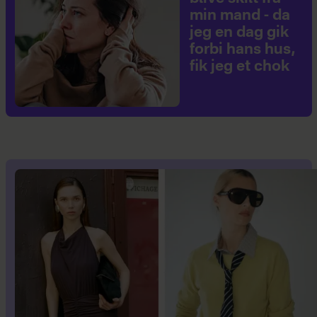
min mand - da
jeg en dag gik
forbi hans hus,
fik jeg et chok