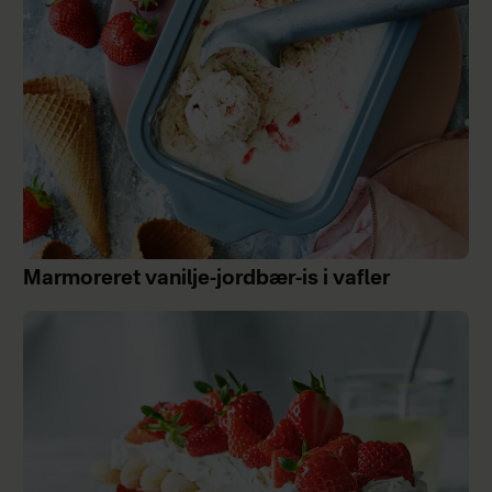
Marmoreret vanilje-jordbær-is i vafler