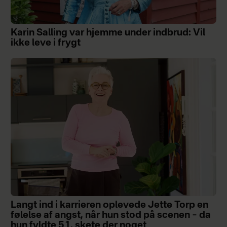
Karin Salling var hjemme under indbrud: Vil
ikke leve i frygt
Langt ind i karrieren oplevede Jette Torp en
følelse af angst, når hun stod på scenen – da
hun fyldte 51, skete der noget