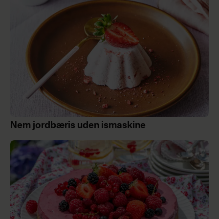
Nem jordbæris uden ismaskine