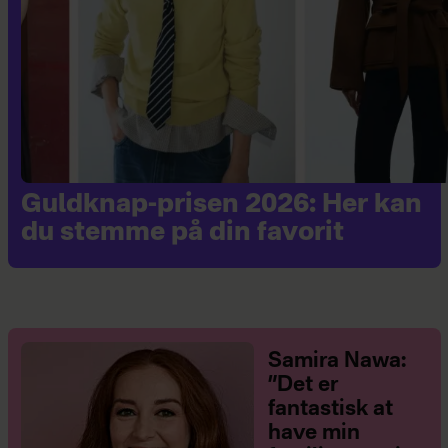
Guldknap-prisen 2026: Her kan
du stemme på din favorit
Samira Nawa:
”Det er
fantastisk at
have min