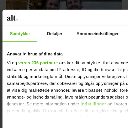
Samtykke
Detaljer
Annonceindstillinger
Ansvarlig brug af dine data
Vi og
vores 236 partnere
ønsker dit samtykke til at anvend
Åbner op om hårdt år: "Det var ganske
indsamle persondata om IP-adresse, ID og din browser til pr
forfærdeligt"
statistik og marketingformål. Disse oplysninger videregives t
samarbejdspartnere, der opbevarer og tilgår oplysninger på d
at vise dig målrettede annoncer, levere tilpasset indhold, for
annonce- og indholdsmåling, lave målgruppeundersøgelser o
tjenester. Se mere information under
indstillinger
og i vores
persondatapolitik. Du kan altid trække dit samtykke tilbage e
indstillinger fra vores "Cookiedeklaration", eller ved at trykk
trigger" ikonet.
Samtykkevalg