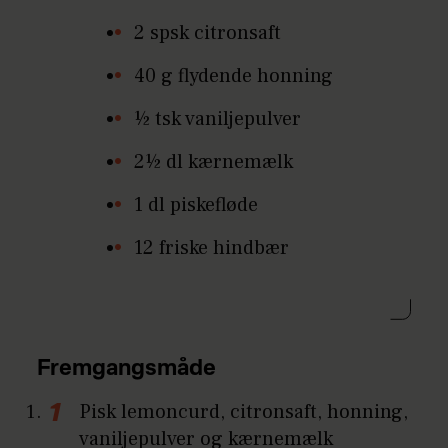
2 spsk citronsaft
40 g flydende honning
½ tsk vaniljepulver
2½ dl kærnemælk
1 dl piskefløde
12 friske hindbær
Fremgangsmåde
Pisk lemoncurd, citronsaft, honning,
vaniljepulver og kærnemælk