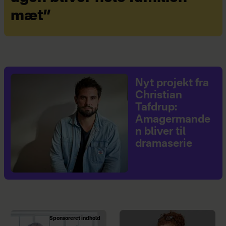
mæt”
Nyt projekt fra
Christian
Tafdrup:
Amagermande
n bliver til
dramaserie
Sponsoreret indhold