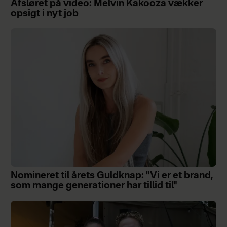
Afsløret på video: Melvin Kakooza vækker
opsigt i nyt job
Nomineret til årets Guldknap: "Vi er et brand,
som mange generationer har tillid til"