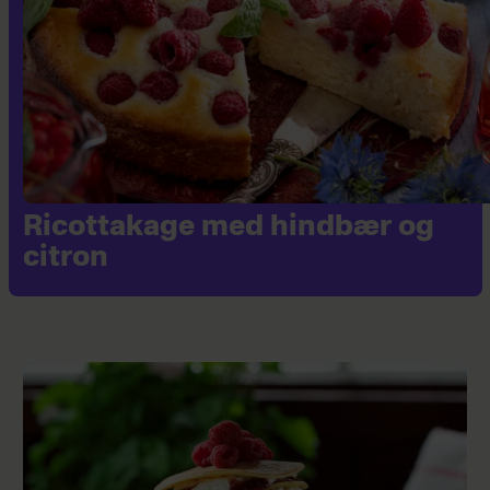
Ricottakage med hindbær og
citron