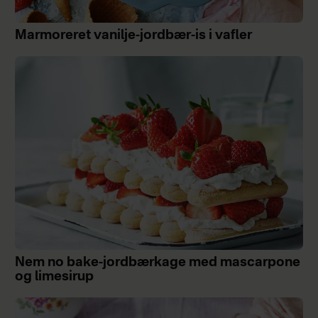
Marmoreret vanilje-jordbær-is i vafler
Nem no bake-jordbærkage med mascarpone
og limesirup