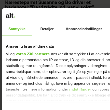
Kæresteparret Susanne og Bo driver et
badehotel: ”Da vi trådte ind, var vi solgt”
Samtykke
Detaljer
Annonceindstillinger
Ansvarlig brug af dine data
Vi og
vores 236 partnere
ønsker dit samtykke til at anvend
indsamle persondata om IP-adresse, ID og din browser til pr
statistik og marketingformål. Disse oplysninger videregives t
samarbejdspartnere, der opbevarer og tilgår oplysninger på d
at vise dig målrettede annoncer, levere tilpasset indhold, for
annonce- og indholdsmåling, lave målgruppeundersøgelser o
Forelsket Hjalmer med kæresten på
tjenester. Se mere information under
indstillinger
og i vores
Smukfest: Vi er lykkelige
persondatapolitik. Du kan altid trække dit samtykke tilbage e
indstillinger fra vores "Cookiedeklaration", eller ved at trykk
trigger" ikonet.
Samtykkevalg