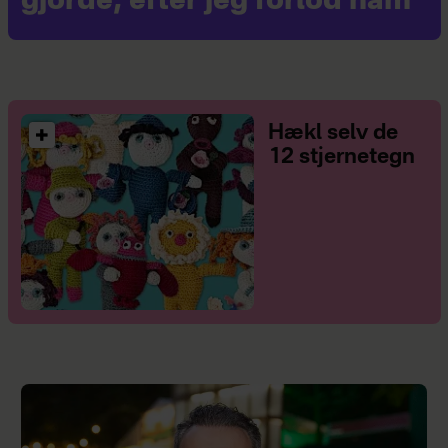
gjorde, efter jeg forlod ham
Hækl selv de
12 stjernetegn