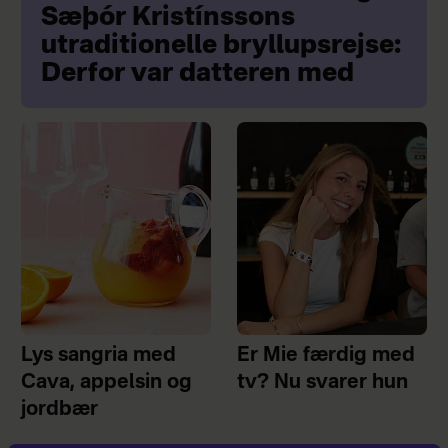
Sæþór Kristínssons
utraditionelle bryllupsrejse:
Derfor var datteren med
Lys sangria med
Er Mie færdig med
Cava, appelsin og
tv? Nu svarer hun
jordbær