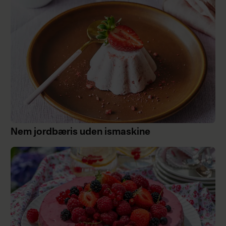
Nem jordbæris uden ismaskine