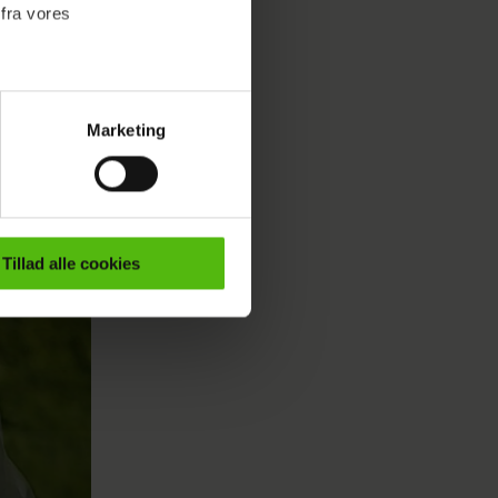
 fra vores
Marketing
ournalistisk indhold til dig.
emmeside. Vi indsamler data
er samt til brug for
ktioner i forbindelse med
Tillad alle cookies
e mere om vores brug af
 både