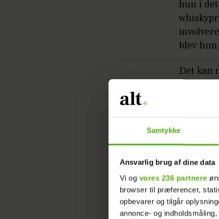
hun i det
whiskypr
involvere
blev hun 
Det kan 
bestemt 
Spirituss
sin storh
damer dr
Samtykke
William G
opgaven 
Ansvarlig brug af dine data
Vi og
vores 236 partnere
øns
Lesley Gracie 
browser til præferencer, stat
opbevarer og tilgår oplysning
annonce- og indholdsmåling,