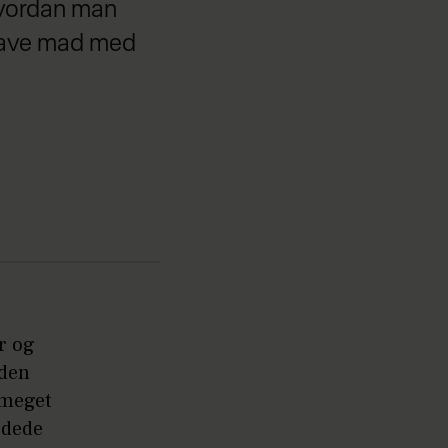
 hvordan man
 lave mad med
r og
iden
 meget
jdede