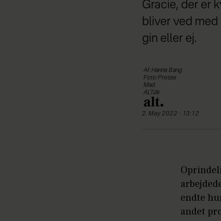
Gracie, der er 
bliver ved med
gin eller ej.
Af: Hanne Bang
Foto: Presse
Mad
ALT.dk
2. May 2022 - 13:12
Oprindel
arbejded
endte hu
andet pr