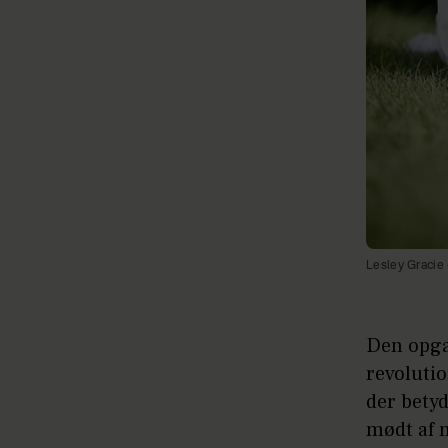
Lesley Gracie 
Den opga
revolutio
der betyd
mødt af m