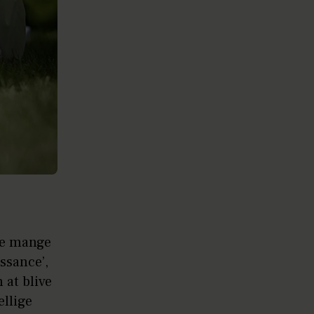
ge mange
ssance’,
 at blive
ellige