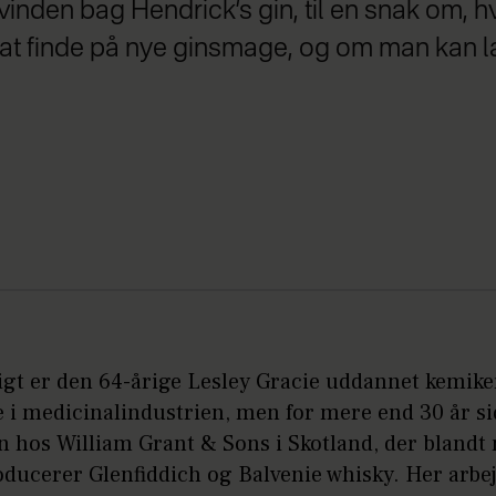
kvinden bag Hendrick’s gin, til en snak om,
 at finde på nye ginsmage, og om man kan
igt er den 64-årige Lesley Gracie uddannet kemike
e i medicinalindustrien, men for mere end 30 år s
n hos William Grant & Sons i Skotland, der blandt
oducerer Glenfiddich og Balvenie whisky. Her arbe