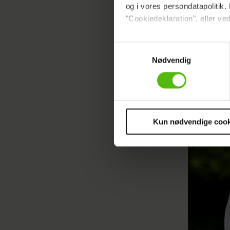
og i vores persondatapolitik. 
"Cookiedeklaration", eller ved
Dine valg anvendes på hele w
Samtykkevalg
Nødvendig
Vi ønsker dit samtykke til at 
Vi anvender egne cookies og c
om IP, ID og din browser for a
markedsføring, så vi kan opti
sociale medier.
Kun nødvendige cook
Du kan til enhver tid trække 
cookies, samarbejdspartnere 
vores
privatlivspolitik
og
co