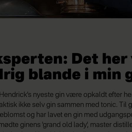
sperten: Det her 
drig blande i min 
Hendrick’s nyeste gin være opkaldt efter h
faktisk ikke selv gin sammen med tonic. Til
deblomst og har lavet en gin med udgangspu
mødte ginens 'grand old lady', master distill