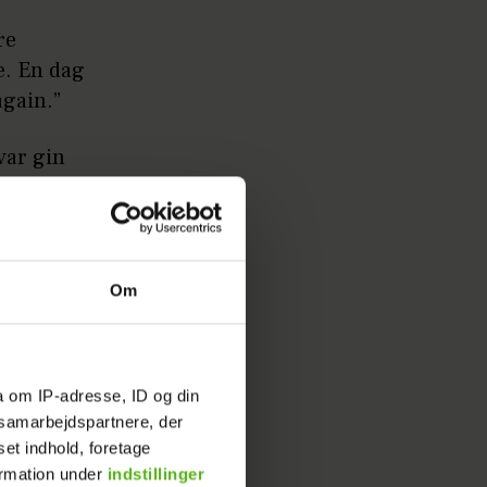
re
e. En dag
again.”
var gin
ngst haft
om gamle
 for
Om
 på
a om IP-adresse, ID og din
s samarbejdspartnere, der
set indhold, foretage
ormation under
indstillinger