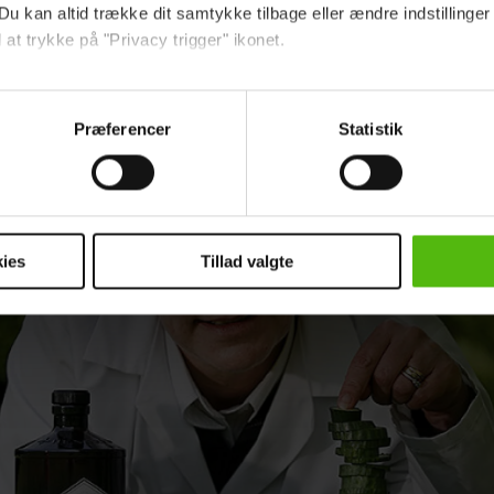
Du kan altid trække dit samtykke tilbage eller ændre indstillinger
 at trykke på "Privacy trigger" ikonet.
ebsitet.
Præferencer
Statistik
indsamle og bruge data for at kunne levere og finansiere relevant j
ookies fra tredjeparter til at at optimere dit besøg på vores hj
t sikre funktionalitet, generere statistik og huske dine præferenc
mere vores reklametiltag på sociale medier og til at vise dig fun
ies
Tillad valgte
dit samtykke tilbage via linket i vores cookiepolitik. Du kan læs
og behandling af dine personoplysninger i forbindelse hermed i
okiepolitik
.