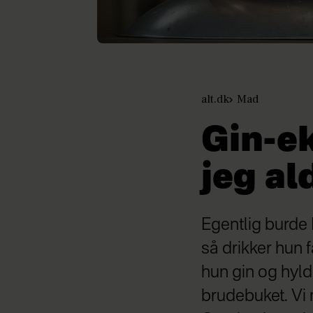
alt.dk
Mad
Gin-ek
jeg al
Egentlig burde 
så drikker hun 
hun gin og hyl
brudebuket. Vi 