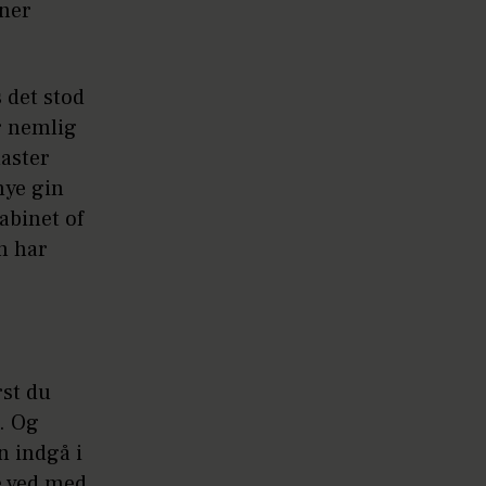
iner
 det stod
er nemlig
aster
nye gin
abinet of
n har
rst du
r. Og
n indgå i
e ved med