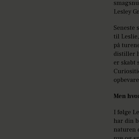
smagsnua
Lesley G
Seneste 
til Lesli
på turen
distiller
er skabt 
Curiositi
opbevaret
Men hvor
I følge L
har din b
naturen 
nye og s