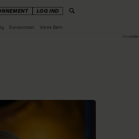
ONNEMENT
LOG IND
ig
Eurowoman
Vores Børn
Annonce