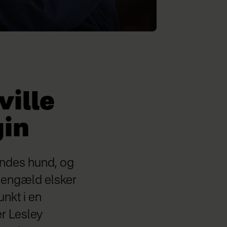
ville
gin
endes hund, og
 gengæld elsker
nkt i en
er Lesley