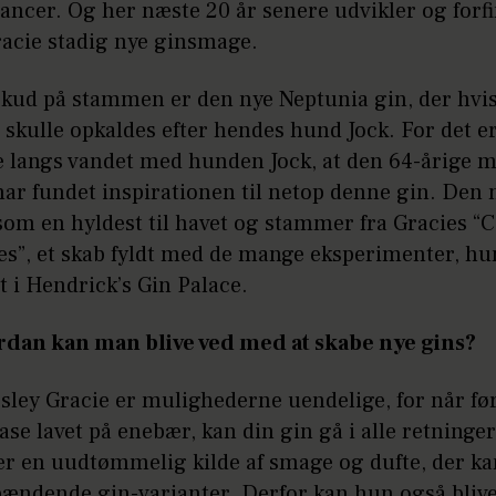
ncer. Og her næste 20 år senere udvikler og forf
racie stadig nye ginsmage.
skud på stammen er den nye Neptunia gin, der hvis
e, skulle opkaldes efter hendes hund Jock. For det 
e langs vandet med hunden Jock, at den 64-årige m
 har fundet inspirationen til netop denne gin. Den 
som en hyldest til havet og stammer fra Gracies “C
es”, et skab fyldt med de mange eksperimenter, hu
 i Hendrick’s Gin Palace.
dan kan man blive ved med at skabe nye gins?
esley Gracie er mulighederne uendelige, for når fø
ase lavet på enebær, kan din gin gå i alle retninge
er en uudtømmelig kilde af smage og dufte, der ka
pændende gin-varianter. Derfor kan hun også bliv