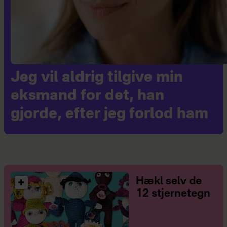
Jeg vil aldrig tilgive min
eksmand for det, han
gjorde, efter jeg forlod ham
Hækl selv de
12 stjernetegn