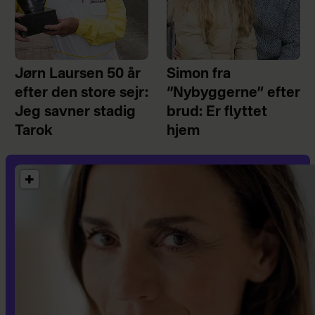
Jørn Laursen 50 år
Simon fra
efter den store sejr:
“Nybyggerne” efter
Jeg savner stadig
brud: Er flyttet
Tarok
hjem