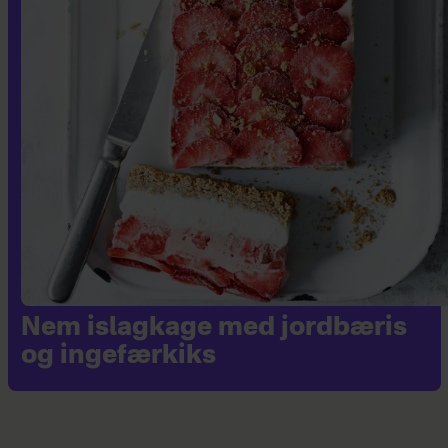
Nem islagkage med jordbæris
og ingefærkiks