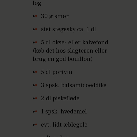
løg
30 g smør
siet stegesky ca. 1 dl
5 dl okse- eller kalvefond
(køb det hos slagteren eller
brug en god bouillon)
5 dl portvin
3 spsk. balsamicoeddike
2 dl piskefløde
1 spsk. hvedemel
evt. lidt æblegelé