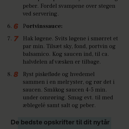
peber. Fordel svampene over stegen
ved servering.
P
ortvinssauce:
Hak løgene. Svits løgene i smørret et
par min. Tilsæt sky, fond, portvin og
balsamico. Kog saucen ind, til ca.
halvdelen af væsken er tilbage.
Ryst piskefløde og hvedemel
sammen i en melryster, og rør det i
saucen. Småkog saucen 4-5 min.
under omrøring. Smag evt. til med
æblegelé samt salt og peber.
De bedste opskrifter til dit nytår