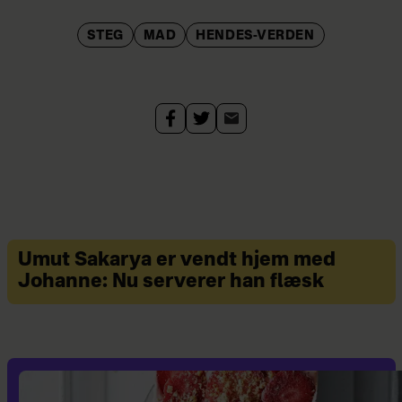
STEG
MAD
HENDES-VERDEN
Umut Sakarya er vendt hjem med
Johanne: Nu serverer han flæsk