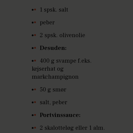
1 spsk. salt
peber
2 spsk. olivenolie
Desuden:
400 g svampe f.eks.
kejserhat og
markchampignon
50 g smør
salt, peber
Portvinssauce:
2 skalotteløg eller 1 alm.