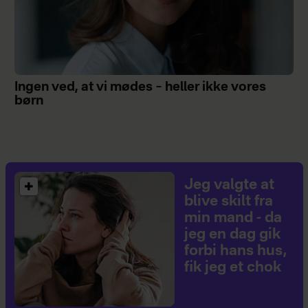
Ingen ved, at vi mødes – heller ikke vores
børn
Jeg valgte at
blive skilt fra
min mand - da
jeg en dag gik
forbi hans hus,
fik jeg et chok