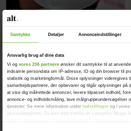
Pandekage-kage med hindbær
Samtykke
Detaljer
Annonceindstillinger
Ansvarlig brug af dine data
Vi og
vores 236 partnere
ønsker dit samtykke til at anvend
indsamle persondata om IP-adresse, ID og din browser til pr
statistik og marketingformål. Disse oplysninger videregives t
samarbejdspartnere, der opbevarer og tilgår oplysninger på d
at vise dig målrettede annoncer, levere tilpasset indhold, for
annonce- og indholdsmåling, lave målgruppeundersøgelser o
tjenester. Se mere information under
indstillinger
og i vores
persondatapolitik. Du kan altid trække dit samtykke tilbage e
indstillinger fra vores "Cookiedeklaration", eller ved at trykk
Marmoreret vanilje-jordbær-is i vafler
trigger" ikonet.
Samtykkevalg