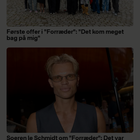
Første offer i "Forræder": "Det kom meget
bag på mig"
Soeren le Schmidt om "Forræder": Det var