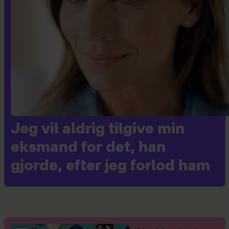
Jeg vil aldrig tilgive min
eksmand for det, han
gjorde, efter jeg forlod ham