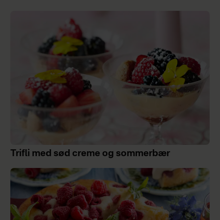
Trifli med sød creme og sommerbær