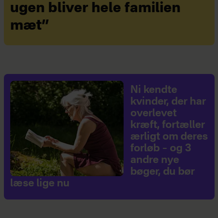
ugen bliver hele familien
mæt”
Ni kendte
kvinder, der har
overlevet
kræft, fortæller
ærligt om deres
forløb – og 3
andre nye
bøger, du bør
læse lige nu