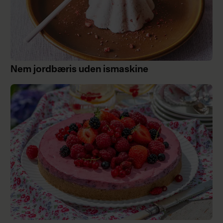
Nem jordbæris uden ismaskine