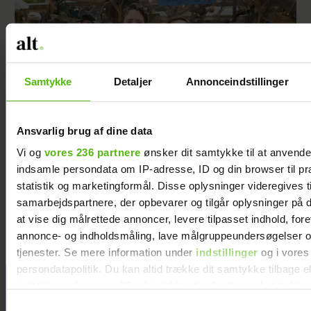
Samtykke
Detaljer
Annonceindstillinger
Ansvarlig brug af dine data
Vi og
vores 236 partnere
ønsker dit samtykke til at anvend
indsamle persondata om IP-adresse, ID og din browser til pr
Thomas Evers Poulsen og Sæþór
Kristínssons utraditionelle bryllupsrejse:
statistik og marketingformål. Disse oplysninger videregives t
Derfor var datteren med
samarbejdspartnere, der opbevarer og tilgår oplysninger på d
at vise dig målrettede annoncer, levere tilpasset indhold, for
annonce- og indholdsmåling, lave målgruppeundersøgelser o
tjenester. Se mere information under
indstillinger
og i vores
persondatapolitik. Du kan altid trække dit samtykke tilbage e
Jeg valgte at
indstillinger fra vores "Cookiedeklaration", eller ved at trykk
blive skilt fra
trigger" ikonet.
Samtykkevalg