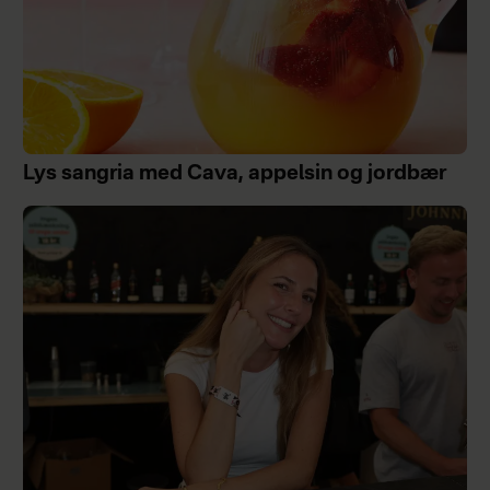
Lys sangria med Cava, appelsin og jordbær