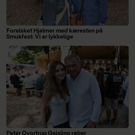
Forelsket Hjalmer med kæresten på
Smukfest: Vi er lykkelige
Peter Qvortrup Geisling røber