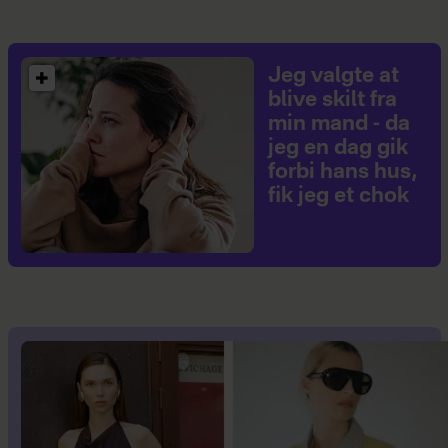
Jeg valgte at
blive skilt fra
min mand - da
jeg en dag gik
forbi hans hus,
fik jeg et chok