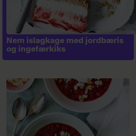
Nem islagkage med jordbæris
og ingefærkiks