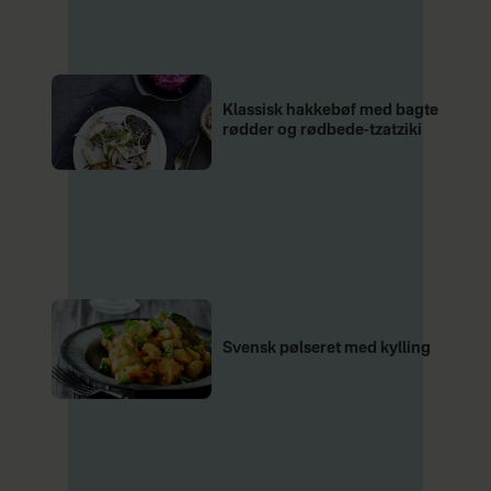
uges madplan. Så har du en
lækker opskrift ved hånden,
hvis der er anledning til lidt
ekstra guf i løbet af ugen.
Klassisk hakkebøf med bagte
rødder og rødbede-tzatziki
Svensk pølseret med kylling