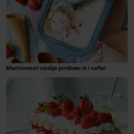
Marmoreret vanilje-jordbær-is i vafler