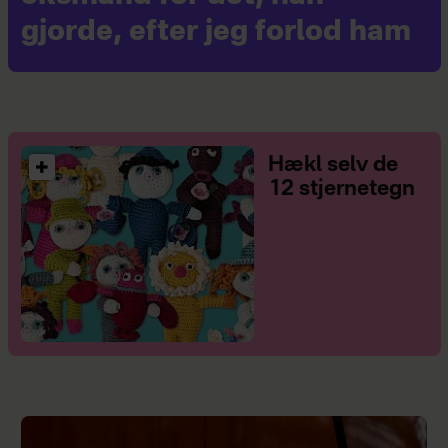
gjorde, efter jeg forlod ham
Hækl selv de
12 stjernetegn