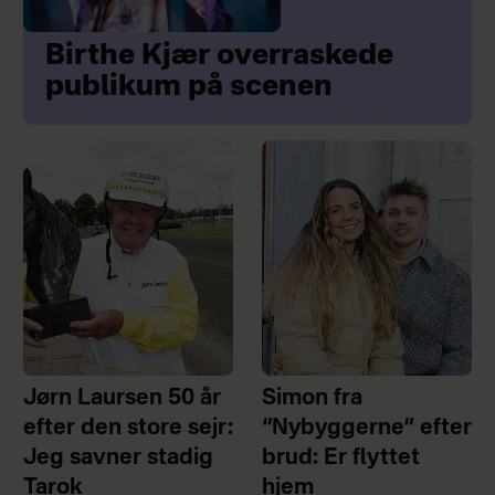
Birthe Kjær overraskede
publikum på scenen
Jørn Laursen 50 år
Simon fra
efter den store sejr:
“Nybyggerne” efter
Jeg savner stadig
brud: Er flyttet
Tarok
hjem