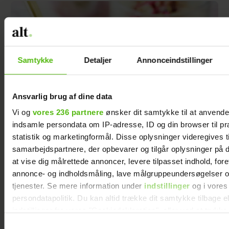
Samtykke
Detaljer
Annonceindstillinger
Ansvarlig brug af dine data
Vi og
vores 236 partnere
ønsker dit samtykke til at anvend
indsamle persondata om IP-adresse, ID og din browser til pr
statistik og marketingformål. Disse oplysninger videregives t
samarbejdspartnere, der opbevarer og tilgår oplysninger på d
Luftig og lækker lattemousse
at vise dig målrettede annoncer, levere tilpasset indhold, for
annonce- og indholdsmåling, lave målgruppeundersøgelser o
tjenester. Se mere information under
indstillinger
og i vores
persondatapolitik. Du kan altid trække dit samtykke tilbage e
indstillinger fra vores "Cookiedeklaration", eller ved at trykk
trigger" ikonet.
Samtykkevalg