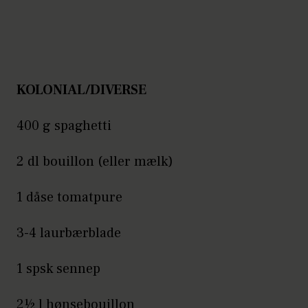
KOLONIAL/DIVERSE
400 g spaghetti
2 dl bouillon (eller mælk)
1 dåse tomatpure
3-4 laurbærblade
1 spsk sennep
2½ l hønsebouillon