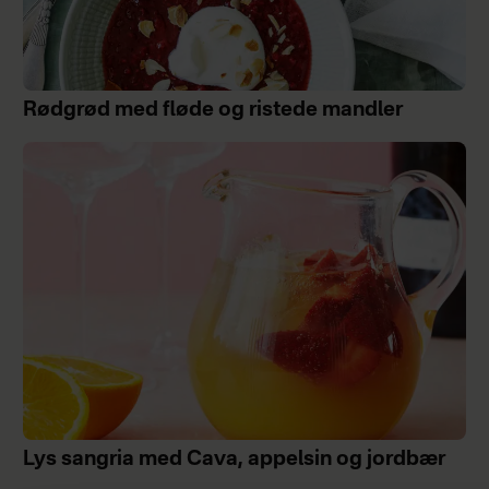
Rødgrød med fløde og ristede mandler
Lys sangria med Cava, appelsin og jordbær