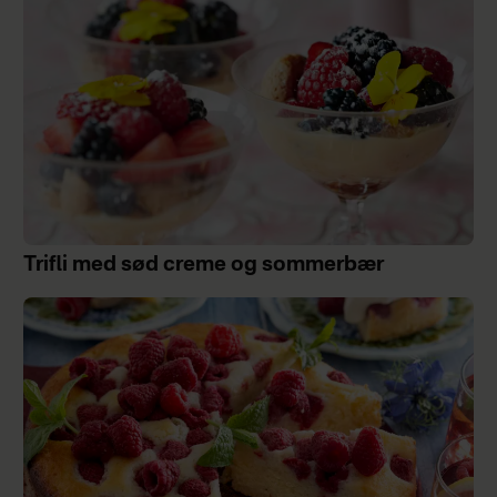
Trifli med sød creme og sommerbær