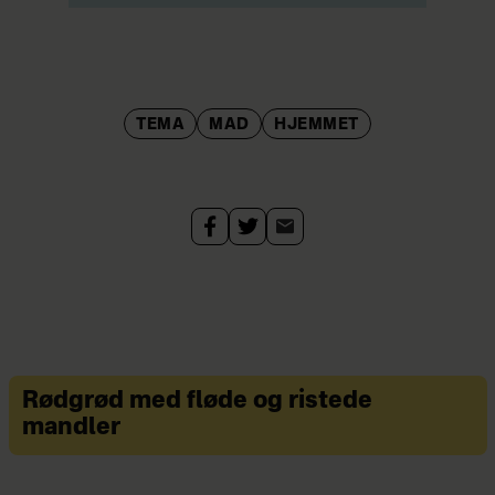
TEMA
MAD
HJEMMET
Rødgrød med fløde og ristede
mandler