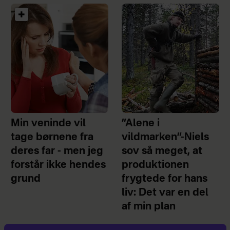
Min veninde vil
”Alene i
tage børnene fra
vildmarken”-Niels
deres far - men jeg
sov så meget, at
forstår ikke hendes
produktionen
grund
frygtede for hans
liv: Det var en del
af min plan