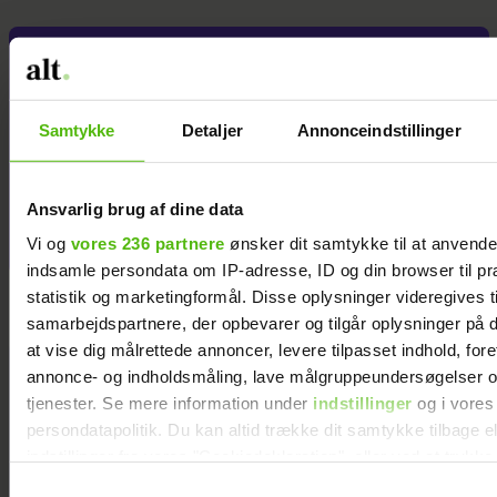
Jeg valgte at
blive skilt fra
min mand - da
Samtykke
Detaljer
Annonceindstillinger
jeg en dag gik
forbi hans hus,
fik jeg et chok
Ansvarlig brug af dine data
Vi og
vores 236 partnere
ønsker dit samtykke til at anvend
indsamle persondata om IP-adresse, ID og din browser til pr
statistik og marketingformål. Disse oplysninger videregives t
samarbejdspartnere, der opbevarer og tilgår oplysninger på d
at vise dig målrettede annoncer, levere tilpasset indhold, for
annonce- og indholdsmåling, lave målgruppeundersøgelser o
tjenester. Se mere information under
indstillinger
og i vores
persondatapolitik. Du kan altid trække dit samtykke tilbage e
indstillinger fra vores "Cookiedeklaration", eller ved at trykk
trigger" ikonet.
Samtykkevalg