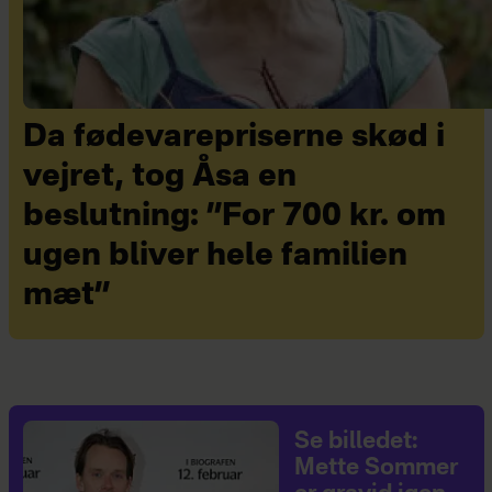
Da fødevarepriserne skød i
vejret, tog Åsa en
beslutning: ”For 700 kr. om
ugen bliver hele familien
mæt”
Se billedet:
Mette Sommer