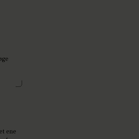
 øge
et ene