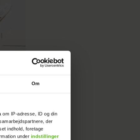
Om
a om IP-adresse, ID og din
s samarbejdspartnere, der
set indhold, foretage
ormation under
indstillinger