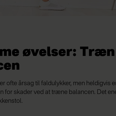
me øvelser: Træn
cen
r ofte årsag til faldulykker, men heldigvis e
n for skader ved at træne balancen. Det ene
kkenstol.