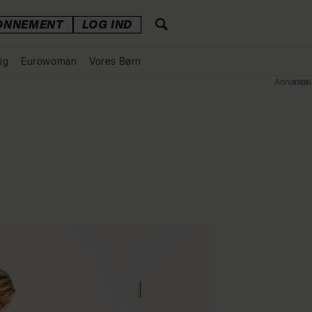
ONNEMENT
LOG IND
ig
Eurowoman
Vores Børn
Annonce