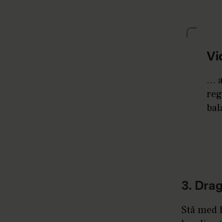
Vi
...
reg
bal
3. Dra
Stå med h