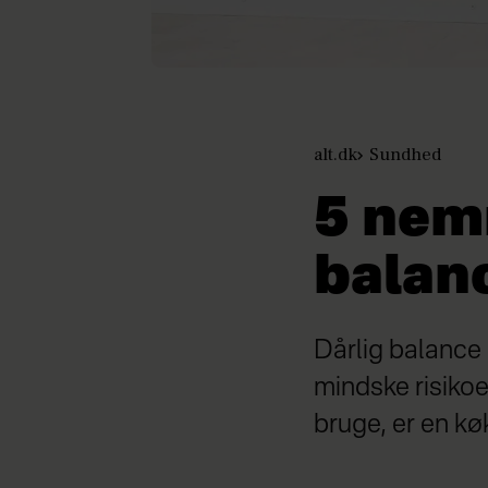
alt.dk
Sundhed
5 nem
balan
Dårlig balance e
mindske risikoe
bruge, er en kø