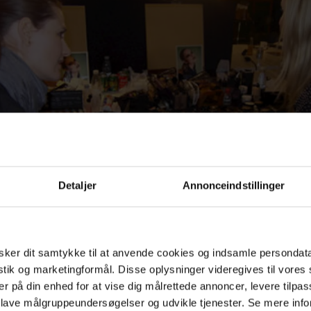
Detaljer
Annonceindstillinger
ker dit samtykke til at anvende cookies og indsamle persondat
istik og marketingformål. Disse oplysninger videregives til vore
er på din enhed for at vise dig målrettede annoncer, levere tilpas
lle twist lægger Lulu fra MAC bladsølv på modelle
 lave målgruppeundersøgelser og udvikle tjenester. Se mere inf