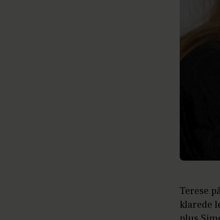
Terese p
klarede l
plus Sim