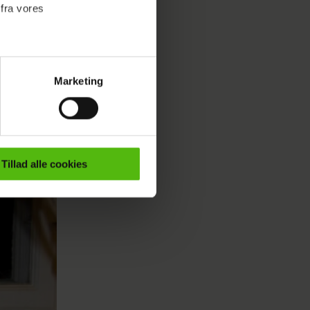
 fra vores
Marketing
ournalistisk indhold til dig.
emmeside. Vi indsamler data
er samt til brug for
ktioner i forbindelse med
Tillad alle cookies
e mere om vores brug af
 både