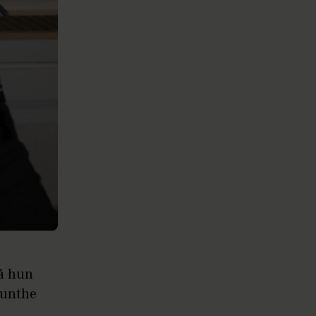
så hun
Munthe