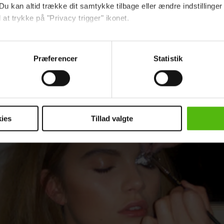
øjne hos BZR.
Du kan altid trække dit samtykke tilbage eller ændre indstillinger
 at trykke på "Privacy trigger" ikonet.
ebsitet.
Præferencer
Statistik
indsamle og bruge data for at kunne levere og finansiere relevant j
ookies fra tredjeparter til at at optimere dit besøg på vores hj
t sikre funktionalitet, generere statistik og huske dine præferenc
mere vores reklametiltag på sociale medier og til at vise dig fun
ies
Tillad valgte
dit samtykke tilbage via linket i vores cookiepolitik. Du kan læs
og behandling af dine personoplysninger i forbindelse hermed i
okiepolitik
.