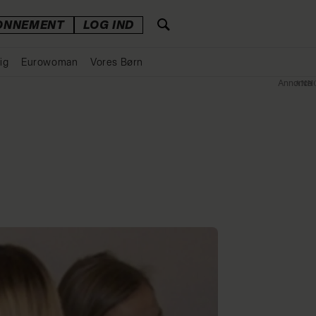
ONNEMENT
LOG IND
ig
Eurowoman
Vores Børn
Annonce