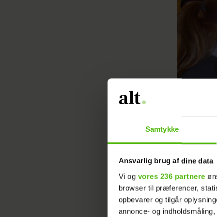
Samtykke
Ansvarlig brug af dine data
Vi og
vores 236 partnere
øns
browser til præferencer, stat
opbevarer og tilgår oplysning
Som et li
annonce- og indholdsmåling,