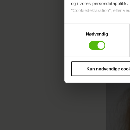
Venedas 
og i vores persondatapolitik. 
"Cookiedeklaration", eller ved
Dine valg anvendes på hele w
Samtykkevalg
Nødvendig
Vi ønsker dit samtykke til at 
Vi anvender egne cookies og c
om IP, ID og din browser for a
markedsføring, så vi kan opti
sociale medier.
Kun nødvendige cook
Du kan til enhver tid trække 
cookies, samarbejdspartnere 
vores
privatlivspolitik
og
co