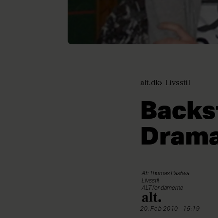
alt.dk
Livsstil
Backs
Drama
Af: Thomas Pastwa
Livsstil
ALT for damerne
20. Feb 2010 - 15:19