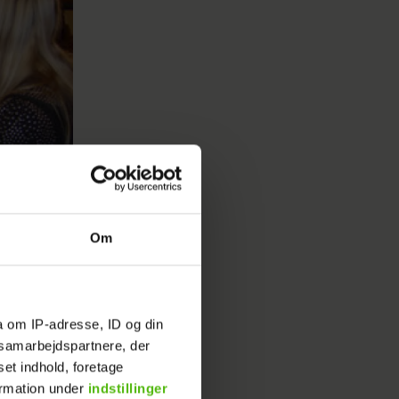
Om
a om IP-adresse, ID og din
s samarbejdspartnere, der
set indhold, foretage
n
ormation under
indstillinger