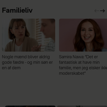
Familieliv
Samira Nawa: ”Det er
Jeg valgte at blive skilt fr
fantastisk at have min
min mand - da jeg en dag
familie, men jeg elsker ikke
gik forbi hans hus, fik jeg 
moderskabet”
chok