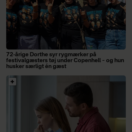
72-årige Dorthe syr rygmærker på
festivalgæsters tøj under Copenhell – og hun
husker særligt én gæst