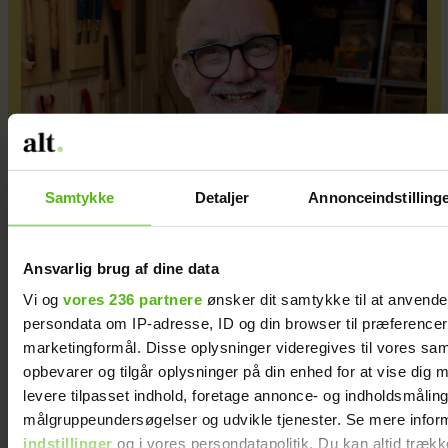
Samtykke
Detaljer
Annonceindstilling
Da Knuds kone blev syg, fik hans døtre en
god idé – og den gav ham mod på livet igen
Ansvarlig brug af dine data
Vi og
vores 236 partnere
ønsker dit samtykke til at anvend
persondata om IP-adresse, ID og din browser til præferencer, 
marketingformål. Disse oplysninger videregives til vores sa
opbevarer og tilgår oplysninger på din enhed for at vise dig 
levere tilpasset indhold, foretage annonce- og indholdsmåling
målgruppeundersøgelser og udvikle tjenester. Se mere infor
indstillinger
og i vores persondatapolitik. Du kan altid trækk