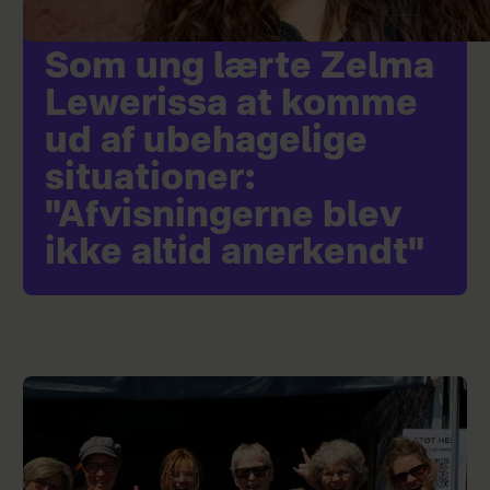
Som ung lærte Zelma
Lewerissa at komme
ud af ubehagelige
situationer:
"Afvisningerne blev
ikke altid anerkendt"