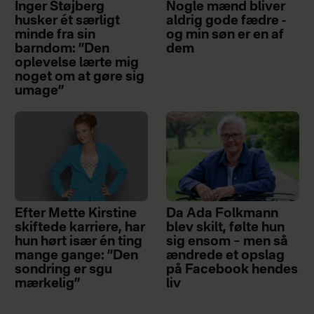
Inger Støjberg
Nogle mænd bliver
husker ét særligt
aldrig gode fædre -
minde fra sin
og min søn er en af
barndom: ”Den
dem
oplevelse lærte mig
noget om at gøre sig
umage”
Efter Mette Kirstine
Da Ada Folkmann
skiftede karriere, har
blev skilt, følte hun
hun hørt især én ting
sig ensom – men så
mange gange: ”Den
ændrede et opslag
sondring er sgu
på Facebook hendes
mærkelig”
liv