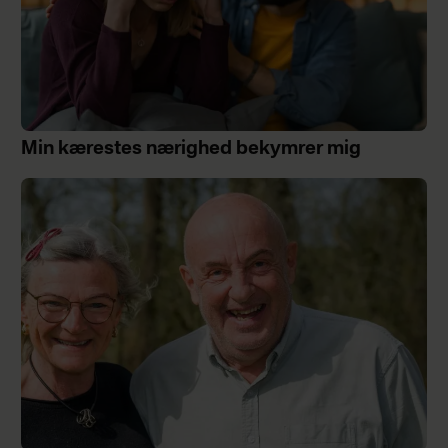
Min kærestes nærighed bekymrer mig