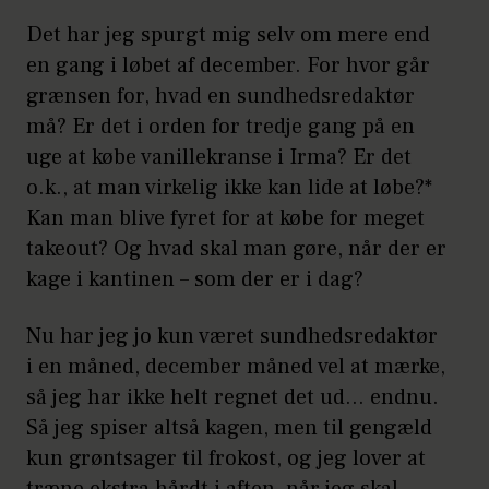
Det har jeg spurgt mig selv om mere end
en gang i løbet af december. For hvor går
grænsen for, hvad en sundhedsredaktør
må? Er det i orden for tredje gang på en
uge at købe vanillekranse i Irma? Er det
o.k., at man virkelig ikke kan lide at løbe?*
Kan man blive fyret for at købe for meget
takeout? Og hvad skal man gøre, når der er
kage i kantinen – som der er i dag?
Nu har jeg jo kun været sundhedsredaktør
i en måned, december måned vel at mærke,
så jeg har ikke helt regnet det ud… endnu.
Så jeg spiser altså kagen, men til gengæld
kun grøntsager til frokost, og jeg lover at
træne ekstra hårdt i aften, når jeg skal