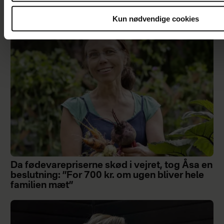
til at fortryde
Kun nødvendige cookies
Da fødevarepriserne skød i vejret, tog Åsa en
beslutning: ”For 700 kr. om ugen bliver hele
familien mæt”