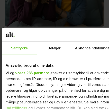
Min kærestes nærighed bekymrer mig
Samtykke
Detaljer
Annonceindstilling
Ansvarlig brug af dine data
Vi og
vores 236 partnere
ønsker dit samtykke til at anvend
persondata om IP-adresse, ID og din browser til præferencer, 
marketingformål. Disse oplysninger videregives til vores sa
opbevarer og tilgår oplysninger på din enhed for at vise dig 
levere tilpasset indhold, foretage annonce- og indholdsmåling
målgruppeundersøgelser og udvikle tjenester. Se mere infor
indstillinger
og i vores persondatapolitik. Du kan altid trækk