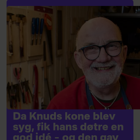
Da Knuds kone blev
syg, fik hans døtre en
god idé – og den gav