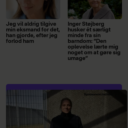
Jeg vil aldrig tilgive
Inger Støjberg
min eksmand for det,
husker ét særligt
han gjorde, efter jeg
minde fra sin
forlod ham
barndom: ”Den
oplevelse lærte mig
noget om at gøre sig
umage”
Sponsoreret indhold