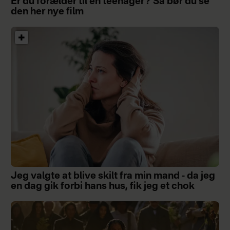
Er du forælder til en teenager? Så bør du se
den her nye film
Jeg valgte at blive skilt fra min mand - da jeg
en dag gik forbi hans hus, fik jeg et chok