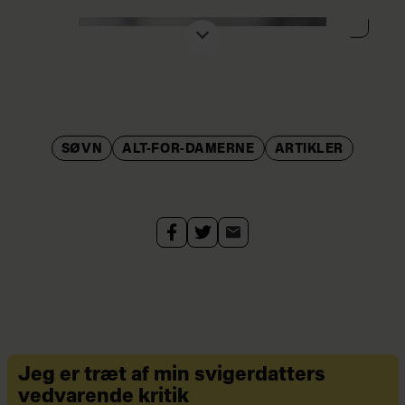
Sine Gerstenberg
Født 12/4 1980
SØVN
ALT-FOR-DAMERNE
ARTIKLER
Selvstændig konsulent/skribent, gift
og mor til tre, superløber og
superlæser.
Jeg er træt af min svigerdatters
Stephanie Caruana
vedvarende kritik