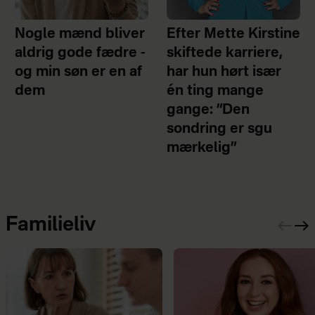
Nogle mænd bliver
Efter Mette Kirstine
aldrig gode fædre -
skiftede karriere,
og min søn er en af
har hun hørt især
dem
én ting mange
gange: ”Den
sondring er sgu
mærkelig”
Familieliv