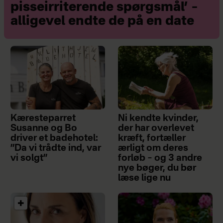
pisseirriterende spørgsmål’ –
alligevel endte de på en date
Søren McGuire
Født 23/8 1979
Kæresteparret
Ni kendte kvinder,
Journalist, gift og far til tre, den
Susanne og Bo
der har overlevet
driver et badehotel:
kræft, fortæller
yngste far på villavejen med den
”Da vi trådte ind, var
ærligt om deres
største Willie Nelson-samling.
vi solgt”
forløb – og 3 andre
nye bøger, du bør
læse lige nu