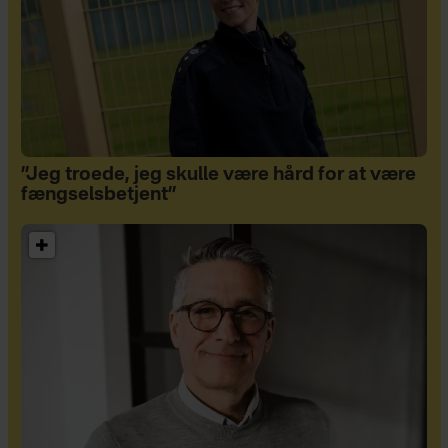
”Jeg troede, jeg skulle være hård for at være
fængselsbetjent”