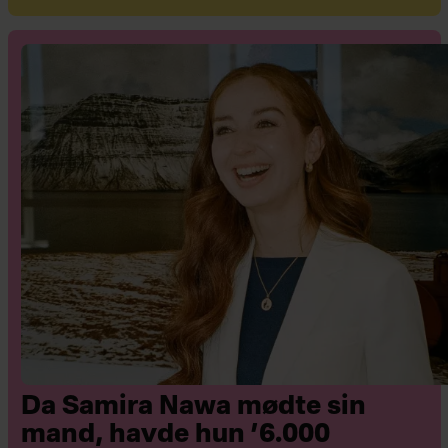
Født 9/9 1974
Forfatter og freelanceskribent, single
og mor til to, film- og bogelsker/-
anmelder.
Mette Kirstine Goddiksen
Født 7/3 1976
Journalist og forfatter, mor i
Da Samira Nawa mødte sin
sammenbragt familie med i alt fire
mand, havde hun ’6.000
børn.