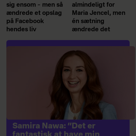
sig ensom – men så
almindeligt for
ændrede et opslag
Maria Jencel, men
på Facebook
én sætning
hendes liv
ændrede det
Samira Nawa: ”Det er
fantastisk at have min