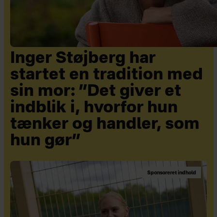
Inger Støjberg har
startet en tradition med
sin mor: ”Det giver et
indblik i, hvorfor hun
tænker og handler, som
hun gør”
Sponsoreret indhold