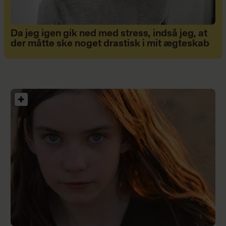
Da jeg igen gik ned med stress, indså jeg, at
der måtte ske noget drastisk i mit ægteskab