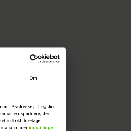
Om
r først
a om IP-adresse, ID og din
s samarbejdspartnere, der
 hvor hun
set indhold, foretage
srevyen.
ormation under
indstillinger