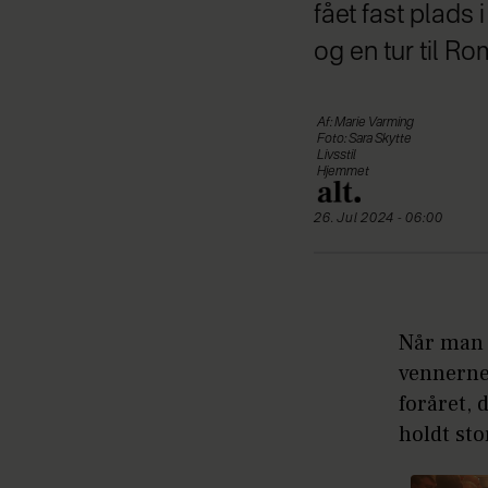
fået fast plads 
og en tur til Ro
Af: Marie Varming
Foto: Sara Skytte
Livsstil
Hjemmet
26. Jul 2024 - 06:00
Når man a
vennerne 
foråret, 
holdt sto