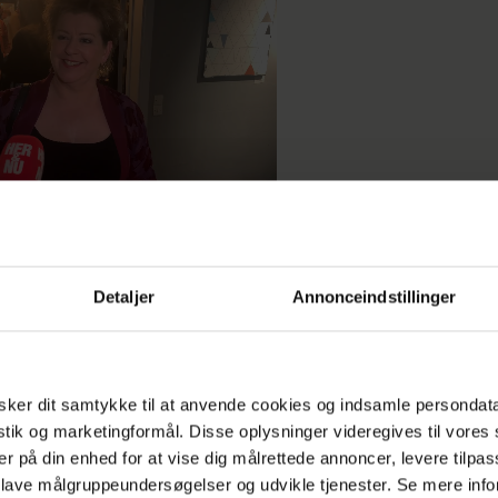
Detaljer
Annonceindstillinger
t kom helt fra en forestilling i Frederikshavn og va
ker dit samtykke til at anvende cookies og indsamle persondat
istik og marketingformål. Disse oplysninger videregives til vore
okken 22," husker Pernille om den festlige aften,
er på din enhed for at vise dig målrettede annoncer, levere tilpas
idt af en overraskelse af sin nye arbejdsgiver, Cirku
 lave målgruppeundersøgelser og udvikle tjenester. Se mere inf