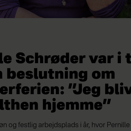
le Schrøder var i 
n beslutning om
rferien: ”Jeg bli
lthen hjemme”
øn og festlig arbejdsplads i år, hvor Pernill