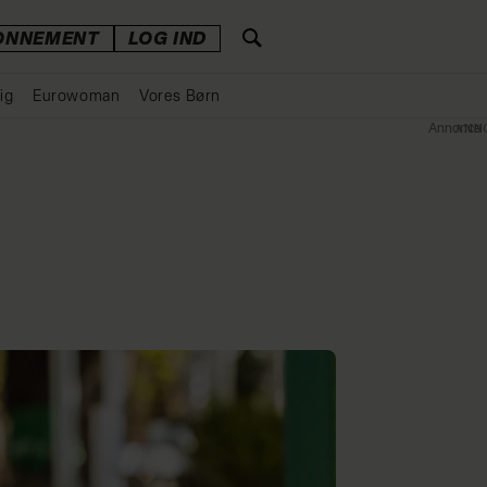
ONNEMENT
LOG IND
ig
Eurowoman
Vores Børn
Annonce