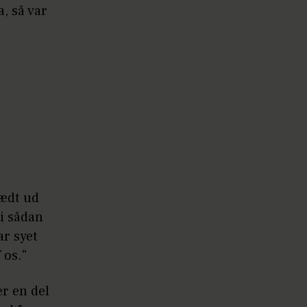
, så var
lædt ud
i sådan
ar syet
 os."
er en del