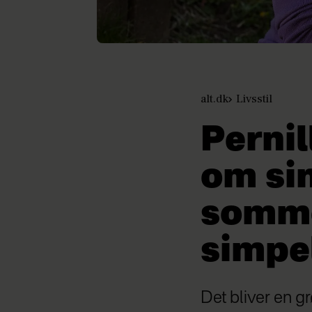
alt.dk
Livsstil
Pernil
om si
somme
simpe
Det bliver en gr