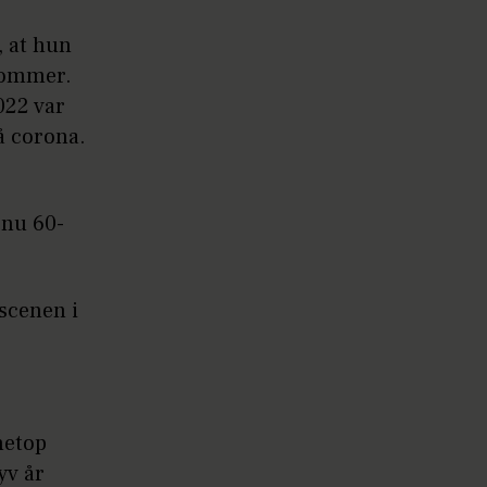
, at hun
sommer.
022 var
å corona.
 nu 60-
 scenen i
netop
yv år