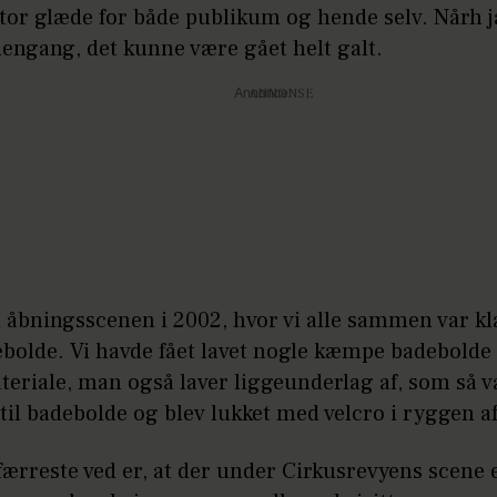
stor glæde for både publikum og hende selv. Nårh ja
dengang, det kunne være gået helt galt.
Annonce
i åbningsscenen i 2002, hvor vi alle sammen var k
bolde. Vi havde fået lavet nogle kæmpe badebolde 
eriale, man også laver liggeunderlag af, som så v
l badebolde og blev lukket med velcro i ryggen af
ærreste ved er, at der under Cirkusrevyens scene 