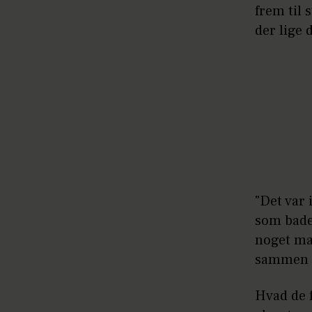
frem til 
der lige 
"Det var 
som bade
noget mat
sammen ti
Hvad de f