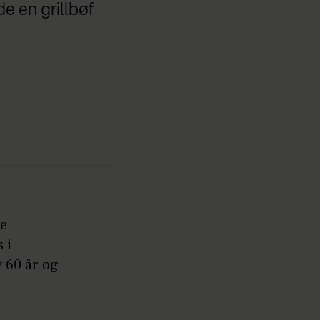
de en grillbøf
le
 i
v 60 år og