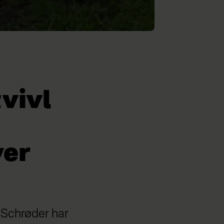
tvivl
ver
e Schrøder har