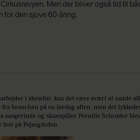
i Cirkusrevyen. Men der bliver også tid til bå
m for den sjove 60-åring.
rbejder i showbiz, kan det være svært at samle al
fra branchen på en lørdag aften, men det lykkedes
da sangerinde og skuespiller Pernille Schrøder ble
r fest på Pejsegården.