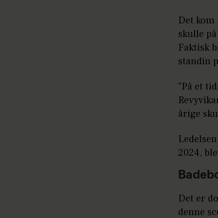
Det kom 
skulle p
Faktisk b
standin 
"På et ti
Revyvikar
årige sku
Ledelsen 
2024, ble
Badebo
Det er do
denne sce