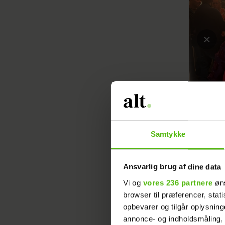
Samtykke
Ansvarlig brug af dine data
"En enkel
Vi og
vores 236 partnere
øns
browser til præferencer, stat
fremme kl
opbevarer og tilgår oplysning
fik sig l
annonce- og indholdsmåling,