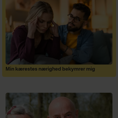
Min kærestes nærighed bekymrer mig