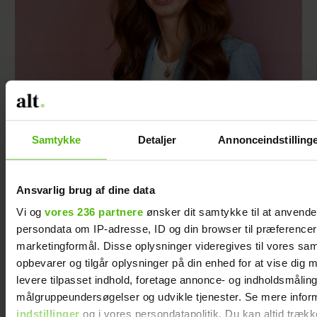
Samira Nawa: ”Det er fantastisk at have min
familie, men jeg elsker ikke moderskabet”
Samtykke
Detaljer
Annonceindstilling
Ansvarlig brug af dine data
Vi og
vores 236 partnere
ønsker dit samtykke til at anvend
persondata om IP-adresse, ID og din browser til præferencer, 
marketingformål. Disse oplysninger videregives til vores sa
opbevarer og tilgår oplysninger på din enhed for at vise dig 
levere tilpasset indhold, foretage annonce- og indholdsmåling
målgruppeundersøgelser og udvikle tjenester. Se mere infor
indstillinger
og i vores persondatapolitik. Du kan altid trækk