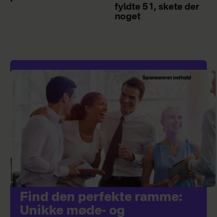
fyldte 51, skete der
noget
Sponsoreret indhold
Find den perfekte ramme:
Unikke møde- og