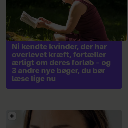
Ni kendte kvinder, der har
overlevet kræft, fortæller
ærligt om deres forløb – og
3 andre nye bøger, du bør
læse lige nu