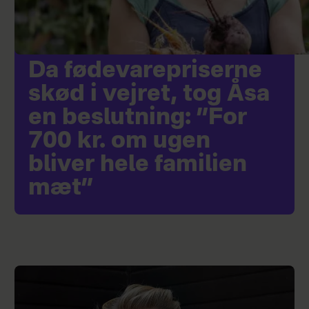
Da fødevarepriserne
skød i vejret, tog Åsa
en beslutning: ”For
700 kr. om ugen
bliver hele familien
mæt”