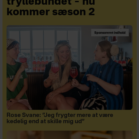
tryllebundet – nu
kommer sæson 2
Sponsoreret indhold
Rose Svane: “Jeg frygter mere at være
kedelig end at skille mig ud”