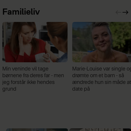
Familieliv
Marie-Louise var single og
Mathilde Gøhler fortæller
drømte om et barn - så
om bruddet med Remee:
ændrede hun sin måde at
Var gået fra hinanden før
date på
graviditeten