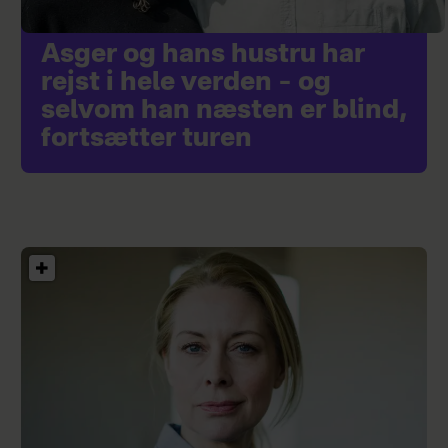
Asger og hans hustru har
rejst i hele verden – og
selvom han næsten er blind,
fortsætter turen