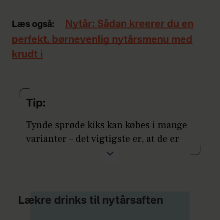
Nytår: Sådan kreerer du en
Læs også:
perfekt, børnevenlig nytårsmenu med
krudt i
Tip:
Tynde sprøde kiks kan købes i mange
varianter – det vigtigste er, at de er
supertynde og ikke er for søde.
Lækre drinks til nytårsaften