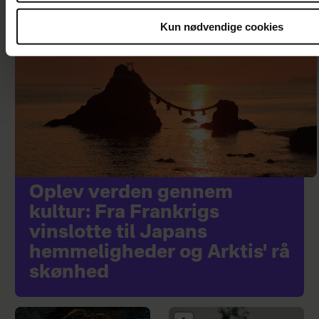
Sponsoreret indhold
Kun nødvendige cookies
Oplev verden gennem
kultur: Fra Frankrigs
vinslotte til Japans
hemmeligheder og Arktis' rå
skønhed