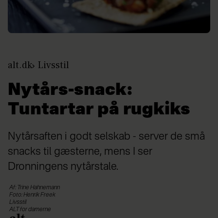
alt.dk
Livsstil
Nytårs-snack:
Tuntartar på rugkiks
Nytårsaften i godt selskab - server de små
snacks til gæsterne, mens I ser
Dronningens nytårstale.
Af: Trine Hahnemann
Foto: Henrik Freek
Livsstil
ALT for damerne