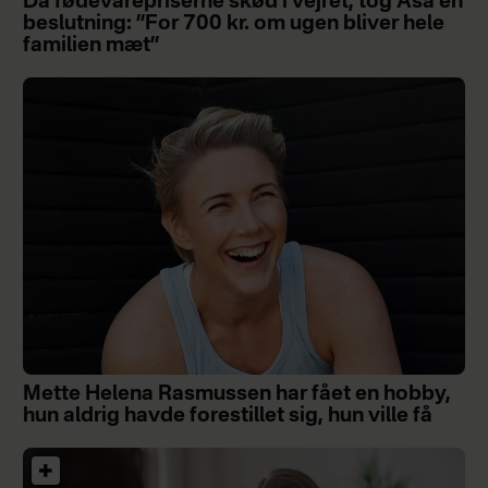
Da fødevarepriserne skød i vejret, tog Åsa en
beslutning: ”For 700 kr. om ugen bliver hele
familien mæt”
Mette Helena Rasmussen har fået en hobby,
hun aldrig havde forestillet sig, hun ville få