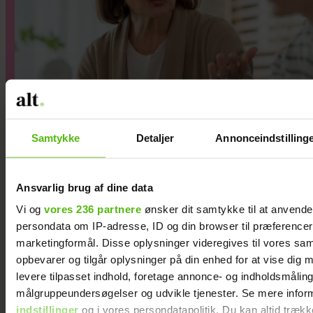
Nogle mænd bliver aldrig gode
Samtykke
Detaljer
Annonceindstilling
fædre - og min søn er en af dem
Ansvarlig brug af dine data
Vi og
vores 236 partnere
ønsker dit samtykke til at anvend
persondata om IP-adresse, ID og din browser til præferencer, 
marketingformål. Disse oplysninger videregives til vores sa
opbevarer og tilgår oplysninger på din enhed for at vise dig 
levere tilpasset indhold, foretage annonce- og indholdsmåling
Efter Mette Kirstine
Da Ada Folkmann
målgruppeundersøgelser og udvikle tjenester. Se mere infor
skiftede karriere, har
blev skilt, følte hun
indstillinger
og i vores persondatapolitik. Du kan altid trækk