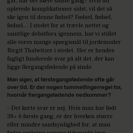
går, når det skete sidste gang? Hvis du
oplevede komplikationer sidst, vil det så
ske igen til denne fødsel? Fødsel, fødsel,
fødsel… I stedet for at trævle nettet og
samtlige debatfora igennem, har vi stillet
alle vores mange spørgsmål til jordemoder
Birgit Thalwitzer i stedet. Her er hendes
fagligt funderede svar på alt det, der kan
ligge flergangsfødende på sinde.
Man siger, at førstegangsfødende ofte går
over tid. Er der nogen tommelfingerregel for,
hvornår flergangsfødende nedkommer?
– Det korte svar er nej. Hvis man har født
38+ 6 første gang, er der hverken større
eller mindre sandsynlighed for, at man
føder omkring samme tidspunkt igen,