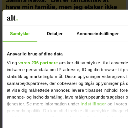
Samira Nawa: ”Det er fantastisk at
have min familie, men jeg elsker ikke
moderskabet”
Samtykke
Detaljer
Annonceindstillinger
Ansvarlig brug af dine data
Vi og
vores 236 partnere
ønsker dit samtykke til at anvend
indsamle persondata om IP-adresse, ID og din browser til pr
statistik og marketingformål. Disse oplysninger videregives t
samarbejdspartnere, der opbevarer og tilgår oplysninger på d
at vise dig målrettede annoncer, levere tilpasset indhold, for
annonce- og indholdsmåling, lave målgruppeundersøgelser o
tjenester. Se mere information under
indstillinger
og i vores
persondatapolitik. Du kan altid trække dit samtykke tilbage e
indstillinger fra vores "Cookiedeklaration", eller ved at trykk
trigger" ikonet.
Samtykkevalg