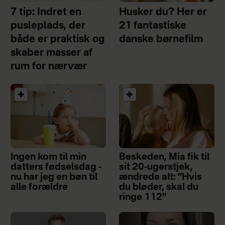
7 tip: Indret en
Husker du? Her er
pusleplads, der
21 fantastiske
både er praktisk og
danske børnefilm
skaber masser af
rum for nærvær
Ingen kom til min
Beskeden, Mia fik til
datters fødselsdag -
sit 20-ugerstjek,
nu har jeg en bøn til
ændrede alt: ”Hvis
alle forældre
du bløder, skal du
ringe 112”