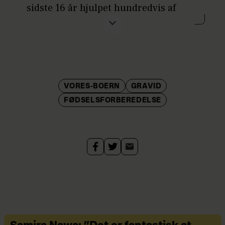
sidste 16 år hjulpet hundredvis af
børn til verden. Hun har sin
jordemodererfaring fra fødegangen
på Odense Universitetshospital og
som privatpraktiserende jordemoder
og indehaver af
Jordemoder.dk
.
VORES-BOERN
GRAVID
FØDSELSFORBEREDELSE