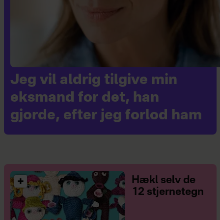
Jeg vil aldrig tilgive min
eksmand for det, han
gjorde, efter jeg forlod ham
Hækl selv de
12 stjernetegn