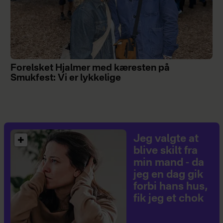
Forelsket Hjalmer med kæresten på
Smukfest: Vi er lykkelige
Jeg valgte at
blive skilt fra
min mand - da
jeg en dag gik
forbi hans hus,
fik jeg et chok