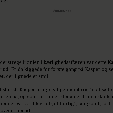
rag.
Annonce
derstrege ironien i kærlighedsaffæren var dette K
ud: Frida kiggede for første gang på Kasper og s
, der lignede et smil.
t stærkt. Kasper brugte sit gennembrud til at sætt
eren på, og som i et andet stenalderdrama skulle 
poneres: Der blev rutsjet hurtigt, langsomt, forfr
ovedet nedad.