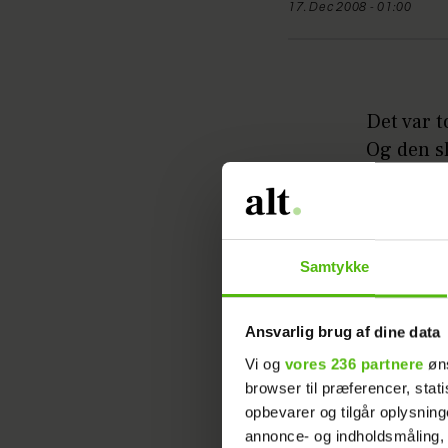
17. Dec 2008 - 01:00
Det var t
Og den s
er halvan
Kasper o
legeplad
Samtykke
fra en st
Ansvarlig brug af dine data
De andre
pludseli
Vi og
vores 236 partnere
øns
browser til præferencer, stat
Genstande
opbevarer og tilgår oplysning
lilla kjo
annonce- og indholdsmåling,