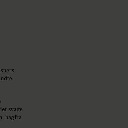
aspers
endte
e
det svage
a, bagfra