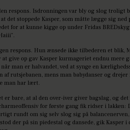
en respons. Isdronningen var bly og slog troligt b
 at det stoppede Kasper, som måtte lægge sig ned 
det for at kunne kigge op under Fridas BREDskyg
Haiii”.
gen respons. Hun ænsede ikke tilbederen et blik, 
or at give op gav Kasper kurmageriet endnu mere g
 når man er halvandet, ved at synge en kærlighed
en af rutsjebanen, mens man babydanser og drejer 
te man har lært.
 er bare, at al den over-iver giver bagslag, og det 
harmeoffensiv for første gang fik ridser i lakken: D
tigt rundt om sig selv slog sig på balancenerven,
tod der på sin piedestal og dansede, gik Kasper i