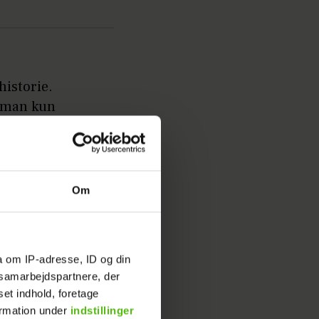
historie.
m man kun
 ned på
 hjælp
Om
erne, og
n.
a om IP-adresse, ID og din
s samarbejdspartnere, der
 skovl,
set indhold, foretage
solgt fra
ormation under
indstillinger