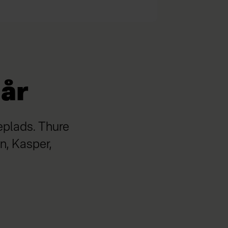
 år
eplads. Thure
øn, Kasper,