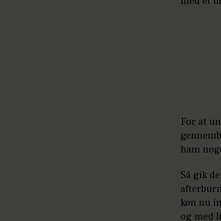
med et b
For at un
gennembr
ham noget
Så gik de
afterburn
køn nu im
og med h