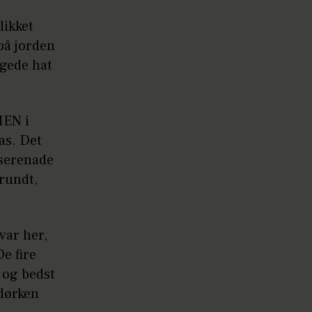
likket
på jorden
gede hat
MEN i
as. Det
sserenade
rundt,
var her,
e fire
 og bedst
 dørken