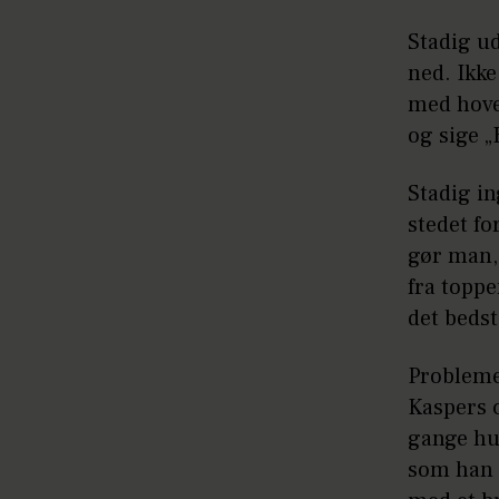
Stadig ud
ned. Ikke
med hove
og sige „
Stadig in
stedet f
gør man,
fra topp
det beds
Problemet
Kaspers c
gange hur
som han s