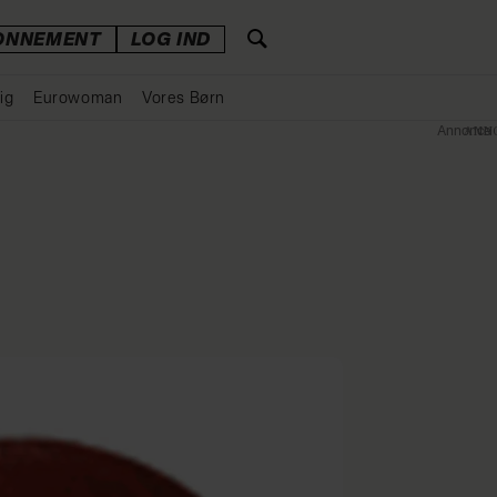
ONNEMENT
LOG IND
ig
Eurowoman
Vores Børn
Annonce