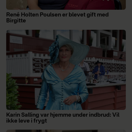
René Holten Poulsen er blevet gift med
Birgitte
Karin Salling var hjemme under indbrud: Vil
ikke leve i frygt