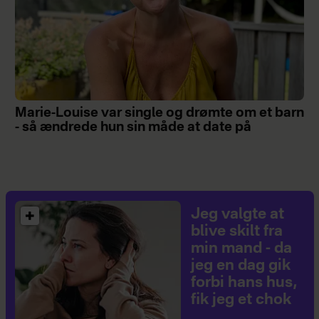
Marie-Louise var single og drømte om et barn
- så ændrede hun sin måde at date på
Jeg valgte at
blive skilt fra
min mand - da
jeg en dag gik
forbi hans hus,
fik jeg et chok