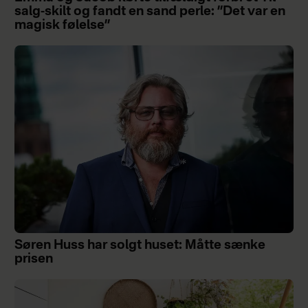
salg-skilt og fandt en sand perle: ”Det var en
magisk følelse”
Søren Huss har solgt huset: Måtte sænke
prisen