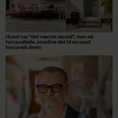
Huset var ”det værste skrald”, men så
forvandlede Josefine det til en sand
toscansk drøm