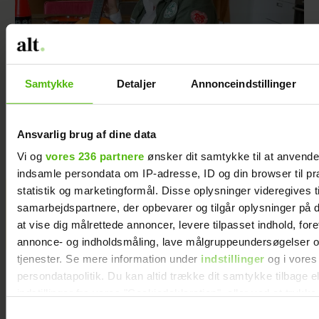
Samtykke
Detaljer
Annonceindstillinger
Amagerhylde, fløjlsbetræk og
Ansvarlig brug af dine data
porcelænsfigurer: Bjarnes hjem er indrettet i
retrostil
Vi og
vores 236 partnere
ønsker dit samtykke til at anvend
indsamle persondata om IP-adresse, ID og din browser til pr
statistik og marketingformål. Disse oplysninger videregives t
Mai Manniche afslører ny
samarbejdspartnere, der opbevarer og tilgår oplysninger på d
flamme
at vise dig målrettede annoncer, levere tilpasset indhold, for
annonce- og indholdsmåling, lave målgruppeundersøgelser o
tjenester. Se mere information under
indstillinger
og i vores
persondatapolitik. Du kan altid trække dit samtykke tilbage e
indstillinger fra vores "Cookiedeklaration", eller ved at trykk
trigger" ikonet.
Samtykkevalg