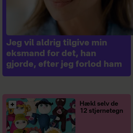
Jeg vil aldrig tilgive min
eksmand for det, han
gjorde, efter jeg forlod ham
Hækl selv de
12 stjernetegn