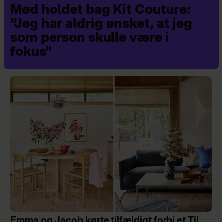
Mød holdet bag Kit Couture:
”Jeg har aldrig ønsket, at jeg
som person skulle være i
fokus"
Bodil Jørgensen og hendes mand,
Morten Søborg, til et
støttearrangement i 2016 for
børnehospice på Sankt Lukas
Stiftelsen.
(Foto: Michael Stub/Her &
Nu)
Emma og Jacob kørte tilfældigt forbi et Til