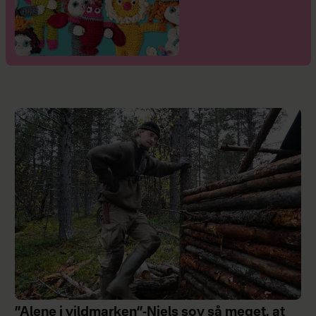
”Alene i vildmarken”-Niels sov så meget, at