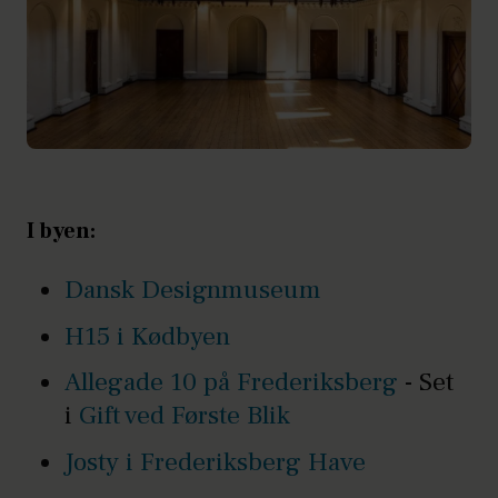
I byen:
Dansk Designmuseum
H15 i Kødbyen
Allegade 10 på Frederiksberg
- Set
i
Gift ved Første Blik
Josty i Frederiksberg Have