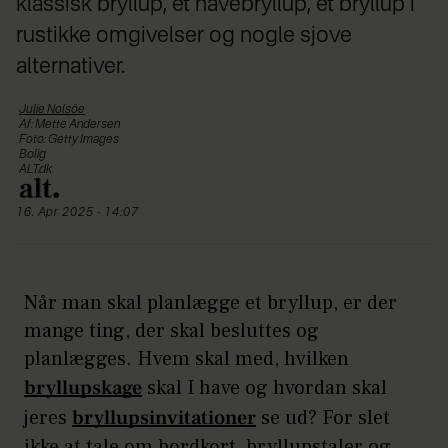
klassisk bryllup, et havebryllup, et bryllup i
rustikke omgivelser og nogle sjove
alternativer.
Julie
Nolsöe
Af: Mette Andersen
Foto: Getty Images
Bolig
ALT.dk
16. Apr 2025 - 14:07
Når man skal planlægge et bryllup, er der
mange ting, der skal besluttes og
planlægges. Hvem skal med, hvilken
bryllupskage
skal I have og hvordan skal
jeres
bryllupsinvitationer
se ud? For slet
ikke at tale om bordkort, bryllupstaler og