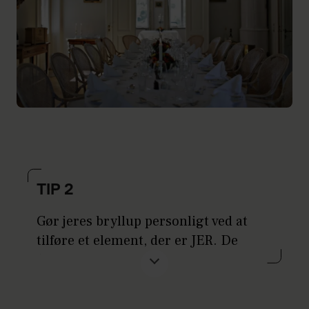
TIP 2
Gør jeres bryllup personligt ved at
tilføre et element, der er JER. De
fleste steder er helt med på, at et
bryllup skal være noget særligt. Om
det så er en diskokugle i loftet, en