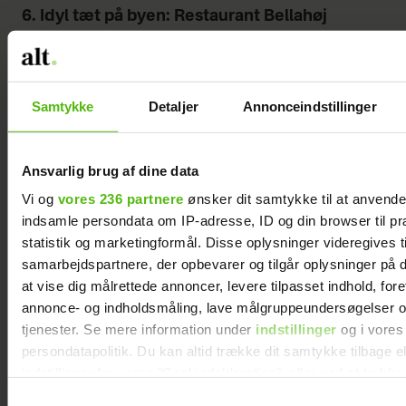
6. Idyl tæt på byen: Restaurant Bellahøj
Det ligner ikke et sted, som ligger tæt på
byen, men i virkeligheden er man på
toppen af København med udsigt over byen
Samtykke
Detaljer
Annonceindstillinger
på Restaurant Bellahøj i Brønshøj. På den
charmerende gamle gule gård kan man få
Ansvarlig brug af dine data
fine prinsessefornemmelser og god mad
Vi og
vores 236 partnere
ønsker dit samtykke til at anvend
på den store dag. I den største sal,
indsamle persondata om IP-adresse, ID og din browser til pr
Riddersalen, kan man sidde op til 220
statistik og marketingformål. Disse oplysninger videregives t
gæster ved langborde, mens de andre sale
samarbejdspartnere, der opbevarer og tilgår oplysninger på d
er mindre. Renæssancesalen på billedet er
at vise dig målrettede annoncer, levere tilpasset indhold, for
den foretrukne til bryllupper, og her kan
annonce- og indholdsmåling, lave målgruppeundersøgelser o
tjenester. Se mere information under
indstillinger
og i vores
man være alt fra 35 til mere end 100
persondatapolitik. Du kan altid trække dit samtykke tilbage e
gæster.
indstillinger fra vores "Cookiedeklaration", eller ved at trykk
trigger" ikonet.
7. Smuk udsigt og terrasse ud til vandet:
Samtykkevalg