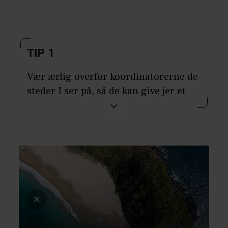
TIP 1
Vær ærlig overfor koordinatorerne de
steder I ser på, så de kan give jer et
realistisk tilbud. Det gavner ikke
nogen, at I giver et skævt billede af
jeres budget og ønsker. Måske viser
det sig hen ad vejen, at jeres behov
ikke kan mødes, og det er super
ærgerligt for alle parter.