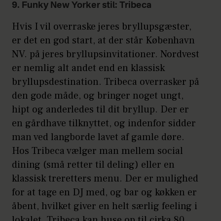
fotoboks i hjørnet eller lanterner, der
9. Funky New Yorker stil: Tribeca
sendes afsted ud i den mørke
Hvis I vil overraske jeres bryllupsgæster,
nattehimmel som et symbol på
er det en god start, at der står København
kærlighed.
NV. på jeres bryllupsinvitationer. Nordvest
er nemlig alt andet end en klassisk
bryllupsdestination. Tribeca overrasker på
den gode måde, og bringer noget ungt,
hipt og anderledes til dit bryllup. Der er
en gårdhave tilknyttet, og indenfor sidder
man ved langborde lavet af gamle døre.
Hos Tribeca vælger man mellem social
dining (små retter til deling) eller en
klassisk treretters menu. Der er mulighed
for at tage en DJ med, og bar og køkken er
åbent, hvilket giver en helt særlig feeling i
lokalet. Tribeca kan huse op til cirka 80