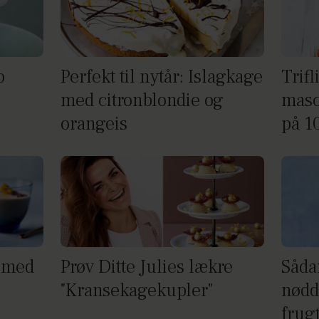
o
Perfekt til nytår: Islagkage
Trif
med citronblondie og
masc
orangeis
på 1
 med
Prøv Ditte Julies lækre
Såda
"Kransekagekupler"
nødd
frug