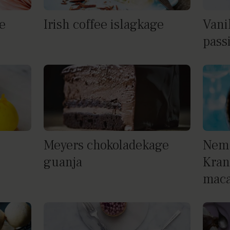
e
Irish coffee islagkage
Vani
pass
Meyers chokoladekage
Nem 
guanja
Kran
maca