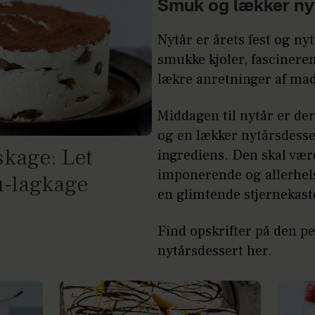
Smuk og lækker ny
Nytår er årets fest og ny
smukke kjoler, fascinere
lækre anretninger af mad
Middagen til nytår er der
og en lækker nytårsdesser
skage: Let
ingrediens. Den skal være
imponerende og allerhel
u-lagkage
en glimtende stjernekast
Find
opskrifter på den pe
nytårsdessert her.