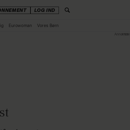
ONNEMENT
LOG IND
ig
Eurowoman
Vores Børn
Annonce
st