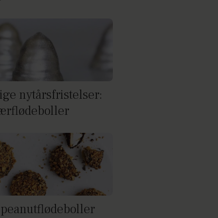
ige nytårsfristelser:
ærflødeboller
 peanutflødeboller