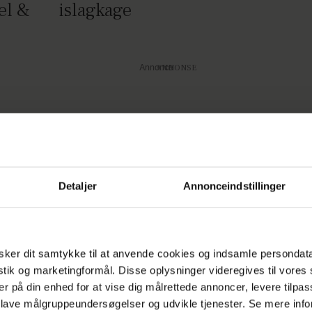
el &
islagkage
Annonce
Detaljer
Annonceindstillinger
ker dit samtykke til at anvende cookies og indsamle persondat
istik og marketingformål. Disse oplysninger videregives til vore
er på din enhed for at vise dig målrettede annoncer, levere tilpas
Nytårskage med
Chok
 lave målgruppeundersøgelser og udvikle tjenester. Se mere inf