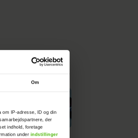
Om
a om IP-adresse, ID og din
s samarbejdspartnere, der
set indhold, foretage
oladekage med
ormation under
indstillinger