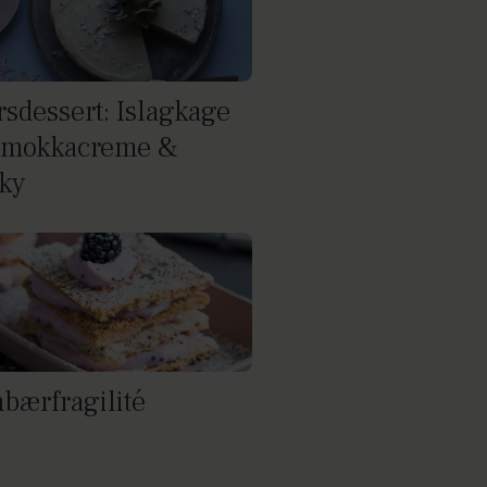
rsdessert: Islagkage
 mokkacreme &
ky
bærfragilité