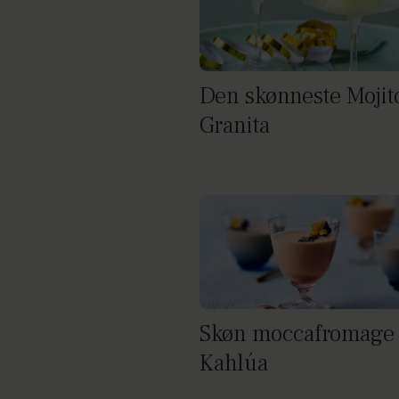
Den skønneste Mojit
Granita
Skøn moccafromage
Kahlúa