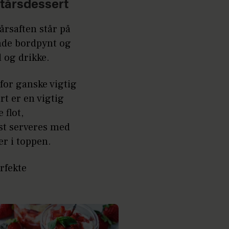
tårsdessert
tårsaften står på
nde bordpynt og
 og drikke.
for ganske vigtig
t er en vigtig
 flot,
st serveres med
er i toppen.
rfekte