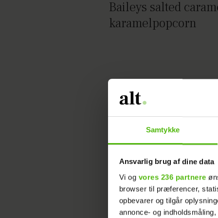
Baileys salted caram
karamelpopcorn
Samtykke
Ansvarlig brug af dine data
Vi og
vores 236 partnere
øns
browser til præferencer, stat
opbevarer og tilgår oplysning
Citronfromage fra
annonce- og indholdsmåling,