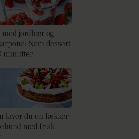
li med jordbær og
arpone: Nem dessert
0 minutter
n laver du en lækker
ebund med frisk
t