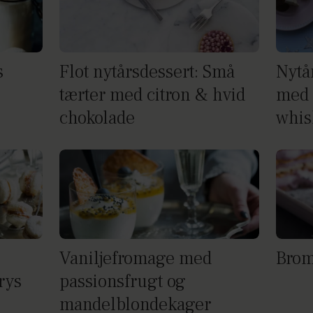
s
Flot nytårsdessert: Små
Nytå
tærter med citron & hvid
med
chokolade
whis
Vaniljefromage med
Brom
rys
passionsfrugt og
mandelblondekager