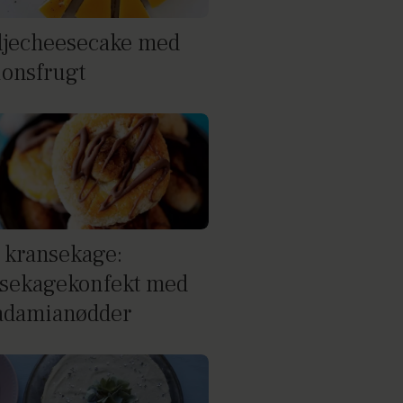
ljecheesecake med
ionsfrugt
kransekage:
sekagekonfekt med
damianødder