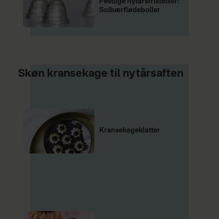
Festlige nytårsfristelser:
Solbærflødeboller
Skøn kransekage til nytårsaften
Kransekageklatter