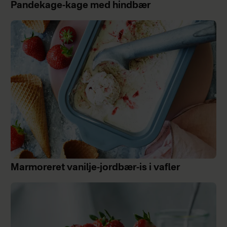
Pandekage-kage med hindbær
Marmoreret vanilje-jordbær-is i vafler