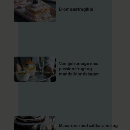
Brombærfragilité
Vaniljefromage med
passionsfrugt og
mandelblondekager
Macarons med saltkaramel og