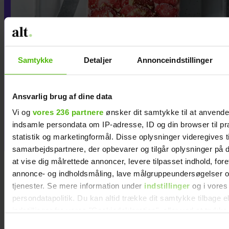
Samtykke
Detaljer
Annonceindstillinger
Ansvarlig brug af dine data
Vi og
vores 236 partnere
ønsker dit samtykke til at anvend
Nem islagkage med jordbæris
indsamle persondata om IP-adresse, ID og din browser til pr
og ingefærkiks
statistik og marketingformål. Disse oplysninger videregives t
samarbejdspartnere, der opbevarer og tilgår oplysninger på d
at vise dig målrettede annoncer, levere tilpasset indhold, for
annonce- og indholdsmåling, lave målgruppeundersøgelser o
tjenester. Se mere information under
indstillinger
og i vores
persondatapolitik. Du kan altid trække dit samtykke tilbage e
indstillinger fra vores "Cookiedeklaration", eller ved at trykk
trigger" ikonet.
Samtykkevalg