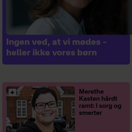
Ingen ved, at vi mødes –
heller ikke vores børn
Merethe
Kasten hårdt
ramt: I sorg og
smerter