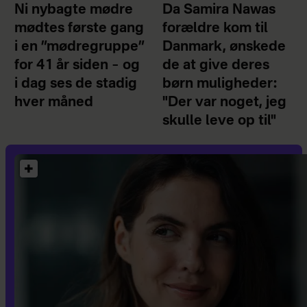
Ni nybagte mødre
Da Samira Nawas
mødtes første gang
forældre kom til
i en ”mødregruppe”
Danmark, ønskede
for 41 år siden – og
de at give deres
i dag ses de stadig
børn muligheder:
hver måned
"Der var noget, jeg
skulle leve op til"