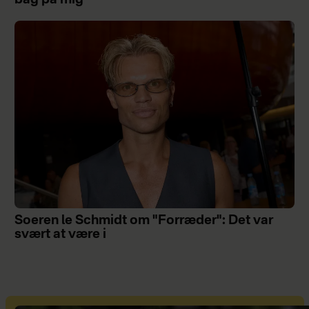
bag på mig"
Soeren le Schmidt om "Forræder": Det var
svært at være i