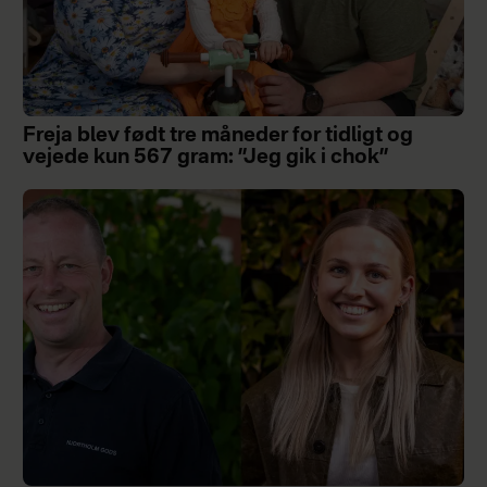
Freja blev født tre måneder for tidligt og
vejede kun 567 gram: ”Jeg gik i chok”