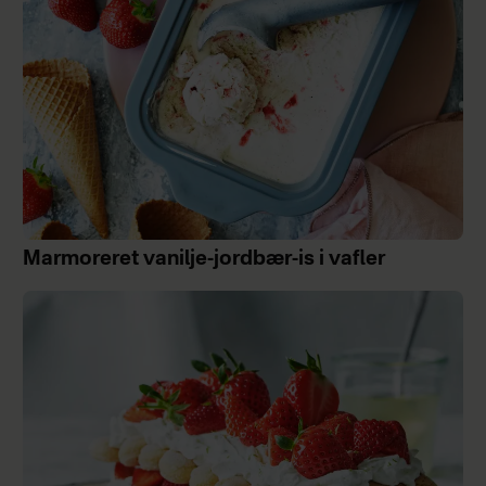
Marmoreret vanilje-jordbær-is i vafler