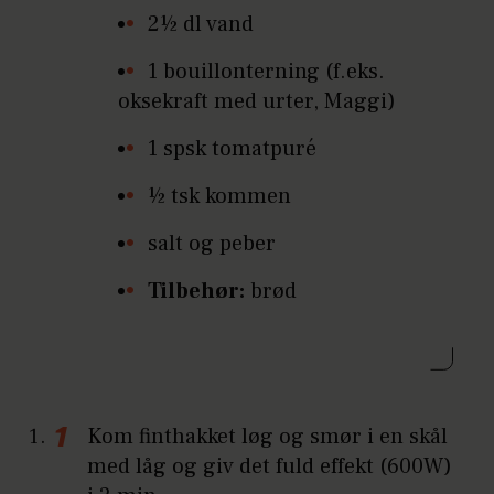
2½ dl vand
1 bouillonterning (f.eks.
oksekraft med urter, Maggi)
1 spsk tomatpuré
½ tsk kommen
salt og peber
Tilbehør:
brød
Kom finthakket løg og smør i en skål
med låg og giv det fuld effekt (600W)