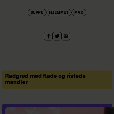
SUPPE
HJEMMET
MAD
Rødgrød med fløde og ristede
mandler