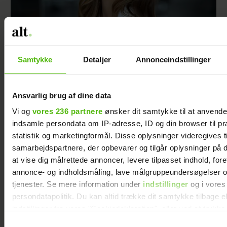
Samtykke
Detaljer
Annonceindstillinger
Afslører familieforøgelse: Philine Roepstorff
og Jacob Bruun Larsen venter barn nummer
to
Ansvarlig brug af dine data
Vi og
vores 236 partnere
ønsker dit samtykke til at anvend
indsamle persondata om IP-adresse, ID og din browser til pr
statistik og marketingformål. Disse oplysninger videregives t
samarbejdspartnere, der opbevarer og tilgår oplysninger på d
at vise dig målrettede annoncer, levere tilpasset indhold, for
annonce- og indholdsmåling, lave målgruppeundersøgelser o
tjenester. Se mere information under
indstillinger
og i vores
persondatapolitik. Du kan altid trække dit samtykke tilbage e
indstillinger fra vores "Cookiedeklaration", eller ved at trykk
trigger" ikonet.
Samtykkevalg