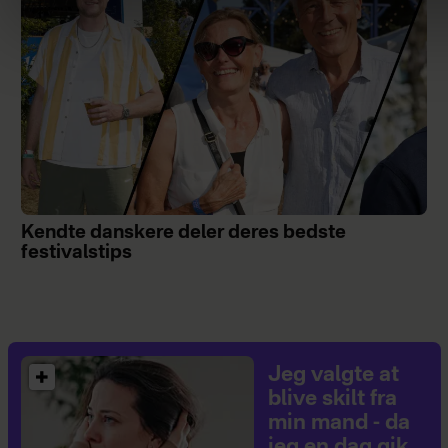
Kendte danskere deler deres bedste
festivalstips
Jeg valgte at
blive skilt fra
min mand - da
jeg en dag gik