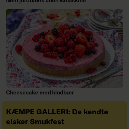
Nem jordbæris uden ismaskine
Cheesecake med hindbær
KÆMPE GALLERI: De kendte
elsker Smukfest