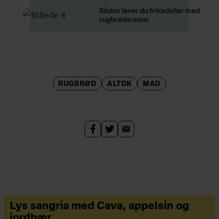
Sådan laver du frikadeller med
rugbrødsrester
RUGBRØD
ALTDK
MAD
Lys sangria med Cava, appelsin og
jordbær