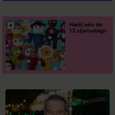
Hækl selv de
12 stjernetegn