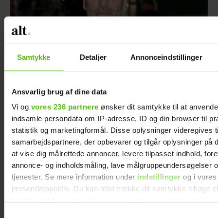
Samtykke
Detaljer
Annonceindstillinger
Ansvarlig brug af dine data
Jesper Buch afslører ukendt fortid: "På et
tidspunkt var der en skillevej"
Vi og
vores 236 partnere
ønsker dit samtykke til at anvend
indsamle persondata om IP-adresse, ID og din browser til pr
statistik og marketingformål. Disse oplysninger videregives t
samarbejdspartnere, der opbevarer og tilgår oplysninger på d
at vise dig målrettede annoncer, levere tilpasset indhold, for
annonce- og indholdsmåling, lave målgruppeundersøgelser o
tjenester. Se mere information under
indstillinger
og i vores
persondatapolitik. Du kan altid trække dit samtykke tilbage e
indstillinger fra vores "Cookiedeklaration", eller ved at trykk
trigger" ikonet.
Samtykkevalg