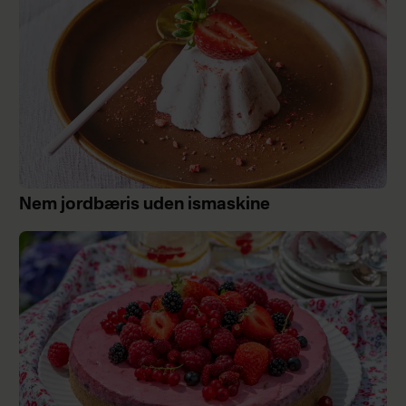
Nem jordbæris uden ismaskine