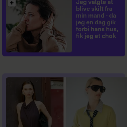
Jeg valgte at
blive skilt fra
min mand - da
jeg en dag gik
forbi hans hus,
fik jeg et chok