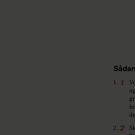
Sådan
Ve
og
gr
ho
d
S