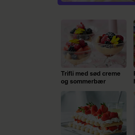
Trifli med sød creme
og sommerbær