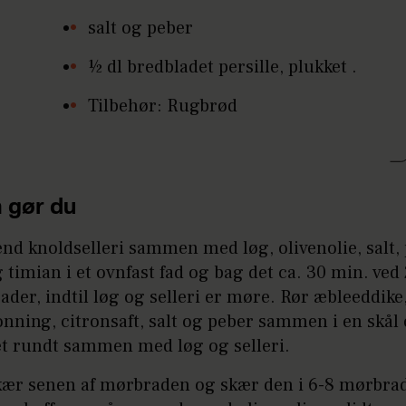
salt og peber
½ dl bredbladet persille, plukket .
Tilbehør: Rugbrød
 gør du
nd knoldselleri sammen med løg, olivenolie, salt,
 timian i et ovnfast fad og bag det ca. 30 min. ved
ader, indtil løg og selleri er møre. Rør æbleeddike
nning, citronsaft, salt og peber sammen i en skål
et rundt sammen med løg og selleri.
kær senen af mørbraden og skær den i 6-8 mørbrad