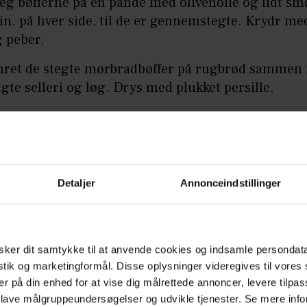
eg bøfferne på en pande med olivenolie og lidt sm
n. på hver side, til de er gennemstegte. Krydr med
 peber.
nret de stegte mørbradbøffer på rugbrød sammen
gte selleri og løg. Drys med plukket persille.
DANSK MAD
Detaljer
Annonceindstillinger
ker dit samtykke til at anvende cookies og indsamle persondat
istik og marketingformål. Disse oplysninger videregives til vore
er på din enhed for at vise dig målrettede annoncer, levere tilpas
 lave målgruppeundersøgelser og udvikle tjenester. Se mere inf
appelsin og jordbær