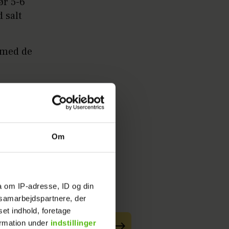
ør 5-6
 salt
 med de
Om
a om IP-adresse, ID og din
s samarbejdspartnere, der
set indhold, foretage
ormation under
indstillinger