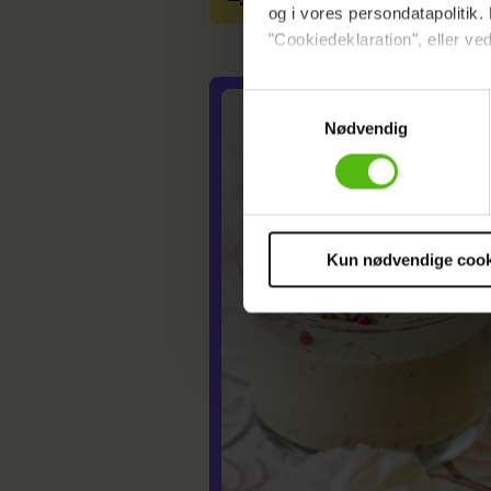
og i vores persondatapolitik. 
"Cookiedeklaration", eller ved
Dine valg anvendes på hele w
Samtykkevalg
Nødvendig
Vi ønsker dit samtykke til at 
Vi anvender egne cookies og c
om IP, ID og din browser for a
markedsføring, så vi kan opti
sociale medier.
Kun nødvendige cook
Du kan til enhver tid trække 
cookies, samarbejdspartnere 
vores
privatlivspolitik
og
co