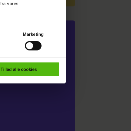
 fra vores
lækker
Marketing
ournalistisk indhold til dig.
se
emmeside. Vi indsamler data
er samt til brug for
ktioner i forbindelse med
Tillad alle cookies
e mere om vores brug af
 både