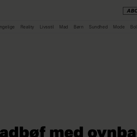
AB
ngelige
Reality
Livsstil
Mad
Børn
Sundhed
Mode
Bol
Annonce
adbøf med ovnba