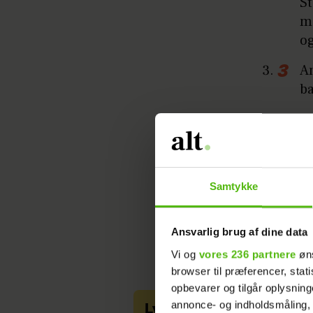
St
mi
og
A
ba
SVIN
MAD
Samtykke
Ansvarlig brug af dine data
Vi og
vores 236 partnere
øns
browser til præferencer, stat
opbevarer og tilgår oplysning
annonce- og indholdsmåling,
Lys sangria med Cava, 