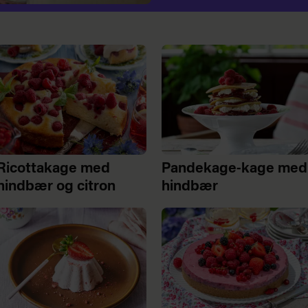
Ricottakage med
Pandekage-kage med
hindbær og citron
hindbær