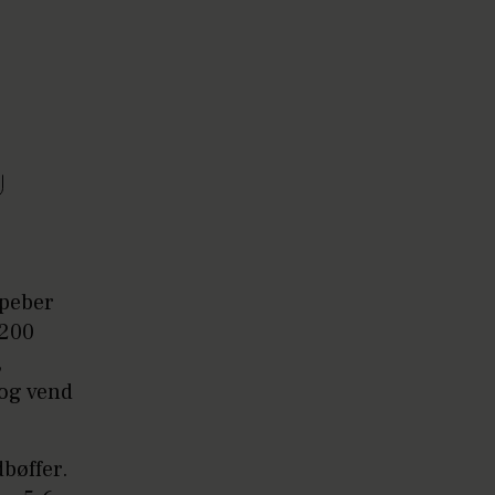
 peber
 200
,
 og vend
bøffer.