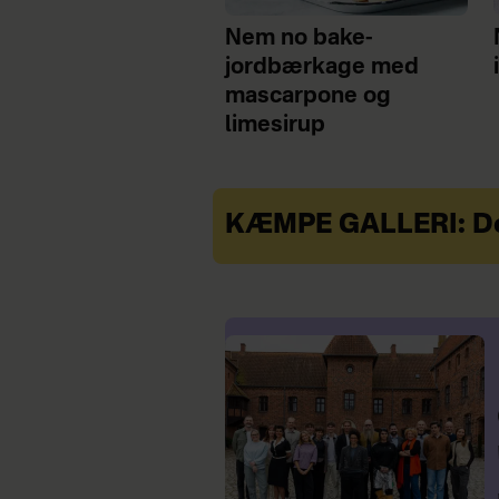
Nem no bake-
jordbærkage med
mascarpone og
limesirup
KÆMPE GALLERI: De 