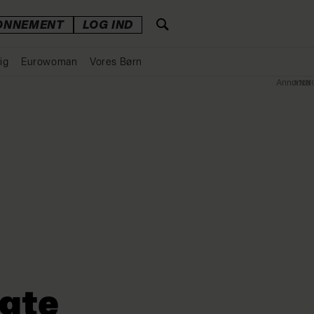
ONNEMENT
LOG IND
ig
Eurowoman
Vores Børn
Annonce
gte