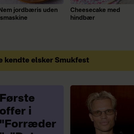
Nem jordbæris uden
Cheesecake med
ismaskine
hindbær
kendte elsker Smukfest
Første
offer i
"Forræder