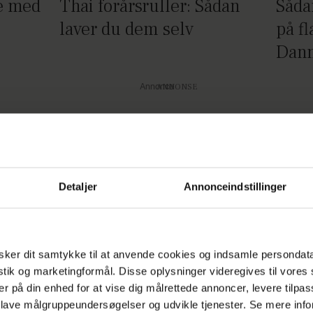
e med
Thai forårsruller: Sådan
Såda
laver du dem selv
på fl
Danm
Annonce
Detaljer
Annonceindstillinger
ker dit samtykke til at anvende cookies og indsamle persondat
istik og marketingformål. Disse oplysninger videregives til vore
er på din enhed for at vise dig målrettede annoncer, levere tilpas
 lave målgruppeundersøgelser og udvikle tjenester. Se mere inf