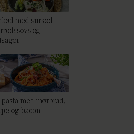
ekød med sursød
rrodssovs og
tsager
pasta med mørbrad,
pe og bacon