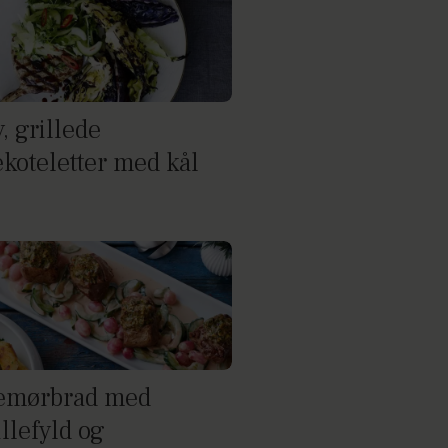
, grillede
ekoteletter med kål
emørbrad med
llefyld og