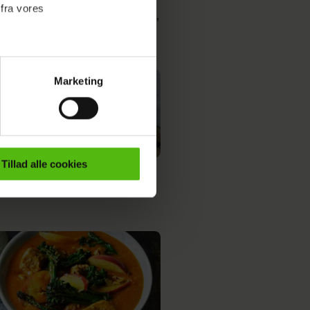
 fra vores
radgryde med bacon,
r og flødesovs
Marketing
ournalistisk indhold til dig.
emmeside. Vi indsamler data
er samt til brug for
ktioner i forbindelse med
Tillad alle cookies
serede svinekæber i
e mere om vores brug af
 både