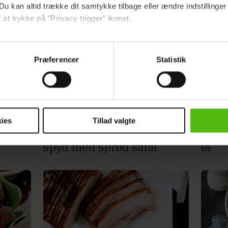
Du kan altid trække dit samtykke tilbage eller ændre indstillinger
t
Nemme koteletter i fad:
Mørb
 at trykke på "Privacy trigger" ikonet.
auce
Her er 3 lækre opskrifter
æble
ebsitet.
Præferencer
Statistik
indsamle og bruge data for at kunne levere og finansiere relevant j
ookies fra tredjeparter til at at optimere dit besøg på vores hj
t sikre funktionalitet, generere statistik og huske dine præferenc
mere vores reklametiltag på sociale medier og til at vise dig fun
ies
Tillad valgte
Ingefærkrydret gris på
Brai
dit samtykke tilbage via linket i vores cookiepolitik. Du kan læs
spyd med sprød salat
øl
og behandling af dine personoplysninger i forbindelse hermed i
okiepolitik
.