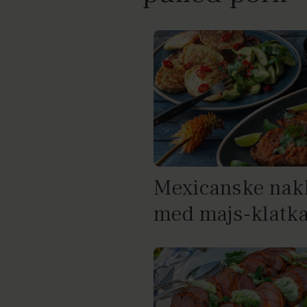
Mexicanske nakk
med majs-klatk