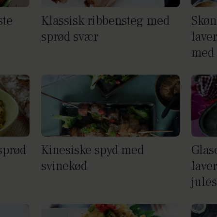
ste
Klassisk ribbensteg med
Skøn
sprød svær
lave
med 
 sprød
Kinesiske spyd med
Glas
svinekød
lave
jule