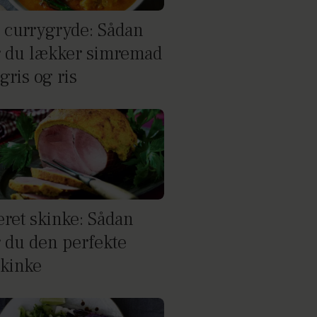
 currygryde: Sådan
r du lækker simremad
gris og ris
eret skinke: Sådan
r du den perfekte
skinke