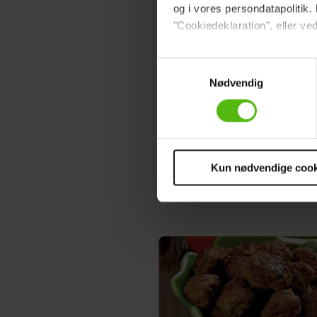
og i vores persondatapolitik. 
Verdens bedste steg
"Cookiedeklaration", eller ved
flæsk med persilles
Dine valg anvendes på hele w
Samtykkevalg
Nødvendig
Vi ønsker dit samtykke til at 
Vi anvender egne cookies og c
om IP, ID og din browser for a
markedsføring, så vi kan opti
sociale medier.
Kun nødvendige cook
Lækker skinkestang
Du kan til enhver tid trække 
cookies, samarbejdspartnere 
vores
privatlivspolitik
og
co