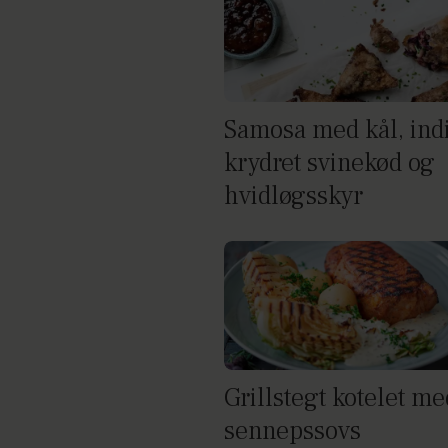
Samosa med kål, ind
krydret svinekød og
hvidløgsskyr
Grillstegt kotelet me
sennepssovs