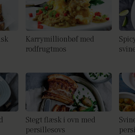
isk
Karrymillionbøf med
Spicy
rodfrugtmos
svin
d
Stegt flæsk i ovn med
Svin
persillesovs
persi