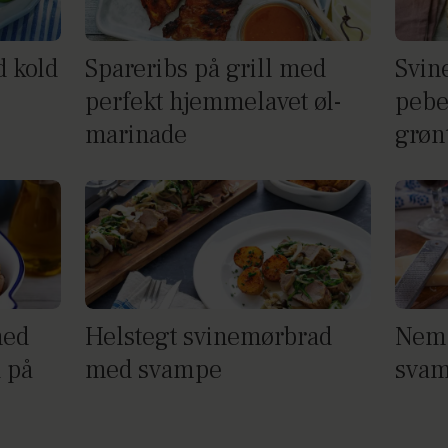
 kold
Spareribs på grill med
Svin
perfekt hjemmelavet øl-
pebe
marinade
grøn
med
Helstegt svinemørbrad
Nem 
 på
med svampe
svam