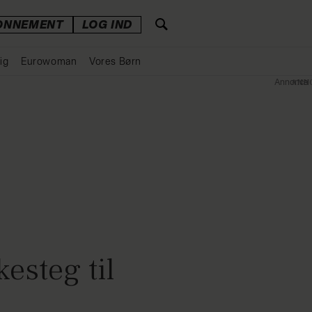
ONNEMENT
LOG IND
ig
Eurowoman
Vores Børn
Annonce
kesteg til