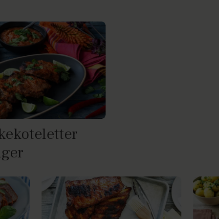
ekoteletter
ager