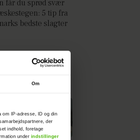
n får du sprød svær
æskestegen: 5 tip fra
arks bedste slagter
Om
a om IP-adresse, ID og din
s samarbejdspartnere, der
set indhold, foretage
ormation under
indstillinger