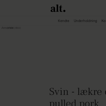
Kendte
Underholdning
Ko
Annonce
Svin - lækre 
pulled pork