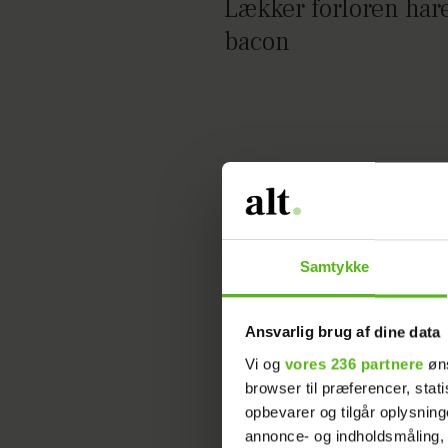
Lækker forloren har
bacon
Samtykke
Ansvarlig brug af dine data
Vi og
vores 236 partnere
øns
browser til præferencer, stat
opbevarer og tilgår oplysning
annonce- og indholdsmåling,