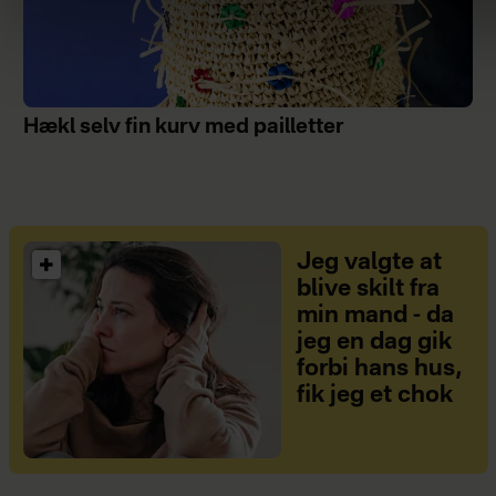
Hækl selv fin kurv med pailletter
Jeg valgte at
blive skilt fra
min mand - da
jeg en dag gik
forbi hans hus,
fik jeg et chok