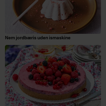
Nem jordbæris uden ismaskine