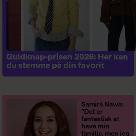
Guldknap-prisen 2026: Her kan
du stemme på din favorit
Samira Nawa:
”Det er
fantastisk at
have min
familie, men jeg