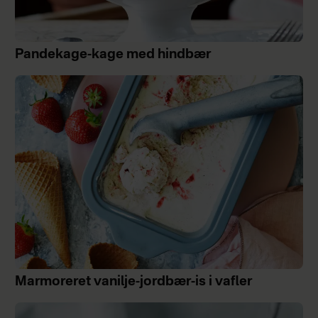
Pandekage-kage med hindbær
Marmoreret vanilje-jordbær-is i vafler