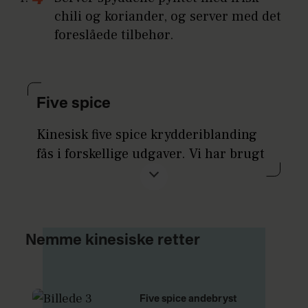
chili og koriander, og server med det
foreslåede tilbehør.
Five spice
Kinesisk five spice krydderiblanding
fås i forskellige udgaver. Vi har brugt
Mill & Mortars udgave, som er
blandet af fennikelfrø, anis, nellike,
kanel og koriander. Hvis ikke du kan
finde five spice, så brug garam masala
Nemme kinesiske retter
eller karry.
Five spice andebryst