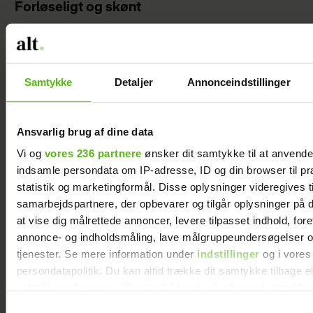
Forløseligt og skønt
Samtykke
Detaljer
Annonceindstillinger
Ansvarlig brug af dine data
Vi og
vores 236 partnere
ønsker dit samtykke til at anvend
indsamle persondata om IP-adresse, ID og din browser til pr
statistik og marketingformål. Disse oplysninger videregives t
samarbejdspartnere, der opbevarer og tilgår oplysninger på d
at vise dig målrettede annoncer, levere tilpasset indhold, for
Romantik på Smukfest: Sådan scorede
annonce- og indholdsmåling, lave målgruppeundersøgelser o
Christel kæresten
tjenester. Se mere information under
indstillinger
og i vores
persondatapolitik. Du kan altid trække dit samtykke tilbage e
indstillinger fra vores "Cookiedeklaration", eller ved at trykk
trigger" ikonet.
Samtykkevalg