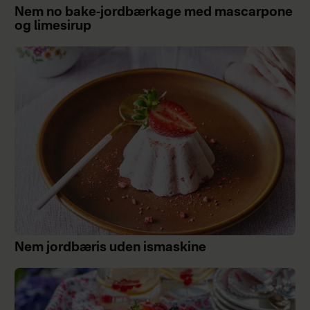
Nem no bake-jordbærkage med mascarpone
og limesirup
Nem jordbæris uden ismaskine