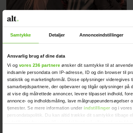
Tilbage i skoven: Kronprins Christian ses
stadig med Emma
Samtykke
Detaljer
Annonceindstillinger
Ansvarlig brug af dine data
Vi og
vores 236 partnere
ønsker dit samtykke til at anvend
indsamle persondata om IP-adresse, ID og din browser til pr
statistik og marketingformål. Disse oplysninger videregives t
samarbejdspartnere, der opbevarer og tilgår oplysninger på d
at vise dig målrettede annoncer, levere tilpasset indhold, for
annonce- og indholdsmåling, lave målgruppeundersøgelser o
tjenester. Se mere information under
indstillinger
og i vores
persondatapolitik. Du kan altid trække dit samtykke tilbage e
Dronning Margrethe nyder sommeren i
indstillinger fra vores "Cookiedeklaration", eller ved at trykk
Frankrig
trigger" ikonet.
Samtykkevalg