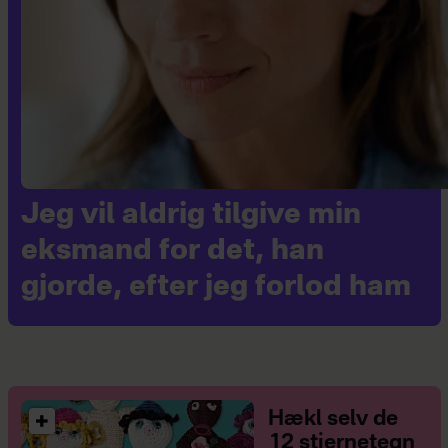
Jeg vil aldrig tilgive min
eksmand for det, han
gjorde, efter jeg forlod ham
Hækl selv de
12 stjernetegn