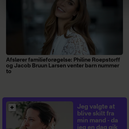
Afslører familieforøgelse: Philine Roepstorff
og Jacob Bruun Larsen venter barn nummer
to
Jeg valgte at
blive skilt fra
min mand - da
jeg en dag gik