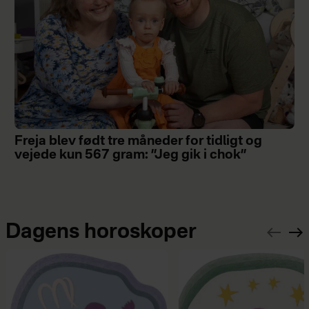
Freja blev født tre måneder for tidligt og
vejede kun 567 gram: ”Jeg gik i chok”
Dagens horoskoper