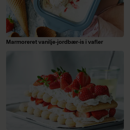
Marmoreret vanilje-jordbær-is i vafler