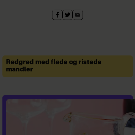
Rødgrød med fløde og ristede
mandler